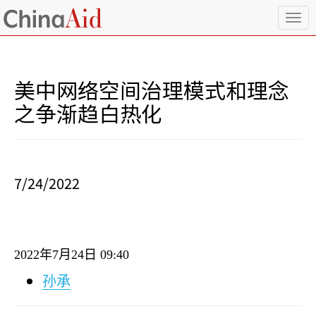
T
o
g
g
l
美中网络空间治理模式和理念
e
n
之争渐趋白热化
a
v
i
g
a
7/24/2022
t
i
o
n
2022
年
7
月
24
日
09:40
孙承