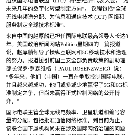
组织国际电信联盟（
ITU
）将在
9
召开代表大会，“为
未来几年的数字化转型制定方向”， 议程包括“全球
无线电频谱分配、为信息和通信技术
(ICT)
网络和
服务制定全球技术标准”。
来自中国的赵厚麟已担任国际电联最高领导人长达
8
年。美国政治新闻网站
Politico
星期四的一篇报道
说，赵厚麟领导了操纵互联网和
5G
移动技术和治理
的努力。报道援引前国土安全部负责政策的副助理
部长保罗·罗森维格（
PAUL ROSENZWEIG
）说：
“多年来，他们（中国）一直在争取控制国际电联，
并且越来越成功，他们或多或少地赢得了
5G
和
6G
标
准制定之争，但尚未赢得正式控制网络的公开博
弈，”
国际电联主管全球无线电频率、卫星轨道和编号容
量的分配，包括批准通信网络标准。到目前为止，
该联合国下属机构尚未在涉及国际网络治理的问题