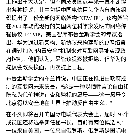
上作出重大决定，但不同成员国近年来一直不断提
出各种提议，其中包括中国电信巨头华为曾向该组
织提出了一份全新的网络架构“
NEW IP
”，该构架旨
在
2030
年取代现行的美国两位科学家发明的网络传
输协议
TCP/IP
。美国智库布鲁金斯学会的专家指
出，华为通过新架构、新协议来构建新的
IP
网络旨
在通过加入“内置安全”机制来对互联网寻址实现政
府控制。他们认为，尽管该提案被拒绝，但华为的
提议会改头换面，再次提上日程。
布鲁金斯学会的布兰特说，中国正在推进由政府控
制的互联网未来愿景，“这是一种以牺牲言论自由和
隐私为代价推进审查和监视的愿景——这一愿景令
北京得以安全地在世界上推动反自由主义。”
在不久即将召开的国际电联代表大会上，届时
193
个
成员国还将选举新任秘书长。目前有两位候选人：
一位来自美国，一位来自俄罗斯。俄罗斯是国际电