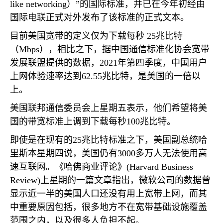
like networking
）”的国际标准，并已在今年初经由
国际电联正式对外发布了该标准的正式文本。
目前美国宽带的定义仅为下载每秒
25
兆比特
（
Mbps
），相比之下，据中国通信标准化协会宽带
发展联盟提供的数据，
2021
年第四季度，中国用户
上网体验速率达到
62.55
兆比特，是美国的一倍以
上。
美国联邦通信委员会上星期五表示，他们希望将美
国的带宽标准上调到下载每秒
100
兆比特。
即使是在现有的
25
兆比特标准之下，美国副总统哈
里斯本星期四说，美国仍有
3000
多万人无法使用高
速互联网。《哈佛商业评论》
(Harvard Business
Review)
上星期的一篇文章指出，微软公司的数据曾
显示近一半的美国人口还没有用上宽带上网，而其
中重要原因包括，很多地方不在宽带基础设施覆盖
范围之内，以及很多人负担不起。