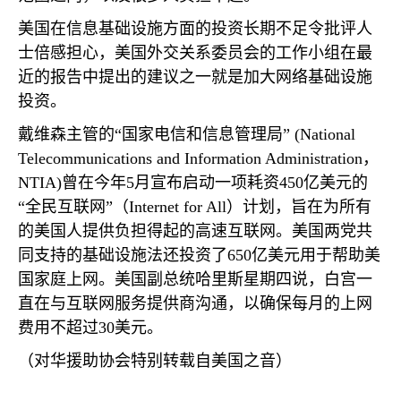
美国在信息基础设施方面的投资长期不足令批评人
士倍感担心，美国外交关系委员会的工作小组在最
近的报告中提出的建议之一就是加大网络基础设施
投资。
戴维森主管的“国家电信和信息管理局”
(National
Telecommunications and Information Administration
，
NTIA)
曾在今年
5
月宣布启动一项耗资
450
亿美元的
“全民互联网”（
Internet for All
）计划，旨在为所有
的美国人提供负担得起的高速互联网。美国两党共
同支持的基础设施法还投资了
650
亿美元用于帮助美
国家庭上网。美国副总统哈里斯星期四说，白宫一
直在与互联网服务提供商沟通，以确保每月的上网
费用不超过
30
美元。
（对华援助协会特别转载自美国之音）