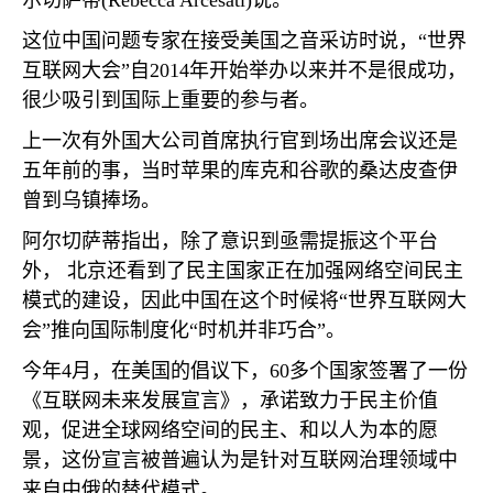
尔切萨蒂
(Rebecca Arcesati)
说。
这位中国问题专家在接受美国之音采访时说，“世界
互联网大会”自
2014
年开始举办以来并不是很成功，
很少吸引到国际上重要的参与者。
上一次有外国大公司首席执行官到场出席会议还是
五年前的事，当时苹果的库克和谷歌的桑达皮查伊
曾到乌镇捧场。
阿尔切萨蒂指出，除了意识到亟需提振这个平台
外， 北京还看到了民主国家正在加强网络空间民主
模式的建设，因此中国在这个时候将“世界互联网大
会”推向国际制度化“时机并非巧合”。
今年
4
月，在美国的倡议下，
60
多个国家签署了一份
《互联网未来发展宣言》，承诺致力于民主价值
观，促进全球网络空间的民主、和以人为本的愿
景，这份宣言被普遍认为是针对互联网治理领域中
来自中俄的替代模式。