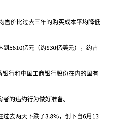
。
均售价比过去三年的购买成本平均降低
5610
830
达到
亿元（约
亿美元），约占
蓄银行和中国工商银行股份在内的国有
房者的违约行为做好准备。
3.8%
6
13
在过去两天下跌了
，创下自
月