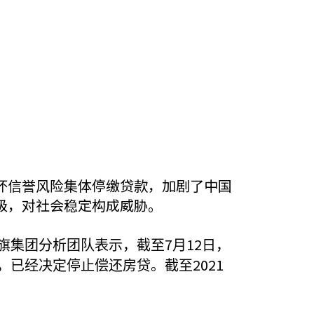
坏信誉风险集体停缴贷款，加剧了中国
级，对社会稳定构成威胁。
7
12
旗集团分析团队表示，截至
月
日，
2021
，已经决定停止偿还房贷。截至