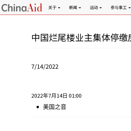
关于
新闻
运动
参与事工
中国烂尾楼业主集体停缴
7/14/2022
2022
7
14
01:00
年
月
日
美国之音