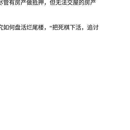
尽管有房产做抵押，但无法交屋的房产
究如何盘活烂尾楼，“把死棋下活，追讨