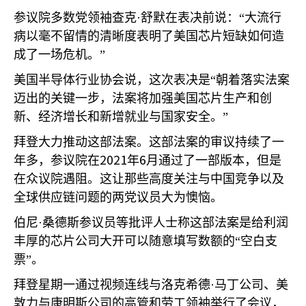
参议院多数党领袖查克·舒默在表决前说：“大流行
病以毫不留情的清晰度表明了美国芯片短缺如何造
成了一场危机。”
美国半导体行业协会说，这次表决是“朝着落实法案
迈出的关键一步，法案将加强美国芯片生产和创
新、经济增长和新增就业与国家安全。”
拜登大力推动这部法案。这部法案的审议持续了一
2021
6
年多，参议院在
年
月通过了一部版本，但是
在众议院遇阻。这让那些高度关注与中国竞争以及
全球供应链问题的两党议员大为懊恼。
伯尼·桑德斯参议员等批评人士称这部法案是给利润
丰厚的芯片公司大开可以随意填写数额的“空白支
票”。
拜登星期一通过视频连线与洛克希德·马丁公司、美
敦力与康明斯公司的高管和劳工领袖举行了会议，