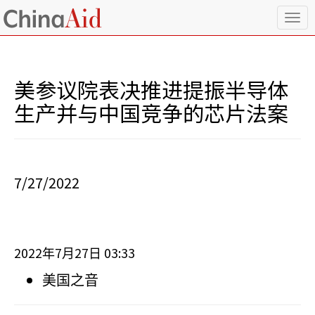
T
o
g
g
l
美参议院表决推进提振半导体
e
n
生产并与中国竞争的芯片法案
a
v
i
g
a
7/27/2022
t
i
o
n
2022
7
27
03:33
年
月
日
美国之音