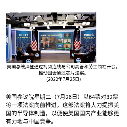
美国总统拜登通过视频连线与公司高管和劳工领袖开会，
推动国会通过芯片法案。
(2022年7月25日)
美国参议院星期二（7
26
64
32
月
日）以
票对
票
将一项法案向前推进，这部法案将大力提振美
国的半导体制造，以便使美国国内产业能够更
有力地与中国竞争。