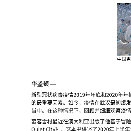
中国吉
华盛顿
—
2019
2020
新型冠状病毒疫情
年年底和
年年
的最重要因素。如今，疫情在武汉最初爆
当中。在这种情况下，回顾并细细观察疫
慕容雪村最近在澳大利亚出版了他基于冒
Quiet City
2020
》。这本书讲述了
年上半年