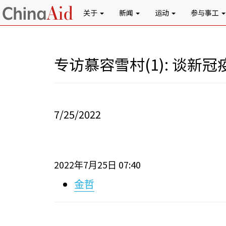
关于
新闻
运动
参与事工
专访慕容雪村(1): 谈新
7/25/2022
2022
7
25
07:40
年
月
日
金哲