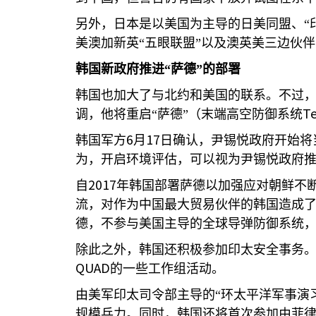
另外，日本是以美国为主导的日美同盟、“
美澳加新英“五眼联盟”以及澳英美三边伙伴
韩国新政府推进“萨德”的部署
韩国也加大了与北约和美国的联系。不过
Te
调，他将重启“萨德”（末端高空防御系统
6
17
韩国军方
月
日确认，尹锡悦政府开始将
为，开启环境评估，可以视为尹锡悦政府推
2017
自
年韩国部署萨德以加强应对朝鲜不
流，对作为中国最大贸易伙伴的韩国造成
德，不参与美国主导的全球导弹防御系统
除此之外，韩国还积极参加印太安全事务
QUAD
的一些工作组活动。
由美军印太司令部主导的“环太平洋军事演
规模兵力。同时，韩国还将首次参加由菲律