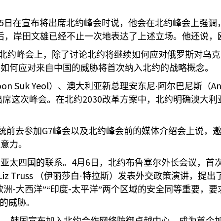
5
日在宣布将出席北约峰会时说，他会在北约峰会上强调
后，岸田文雄已经不止一次地表达了上述立场。他还说，
北约峰会上，除了讨论北约将继续如何应对俄罗斯对乌克
，如何应对来自中国的威胁将首次纳入北约的战略概念。
oon Suk Yeol
An
）、澳大利亚新总理安东尼
∙
阿尔巴尼斯（
2030
出席这次峰会。在北约
改革方案中，北约明确澳大利
G7
统前去参加
峰会以及北约峰会前的媒体介绍会上说，
注意力。
4
6
述亚太四国的联系。
月
日，北约布鲁塞尔外长会议，首
Liz Truss
（伊丽莎白·特拉斯）发表外交政策演讲，提出了
-
-
欧洲
大西洋”“印度
太平洋”两个区域的安全同等重要，要
现的威胁。