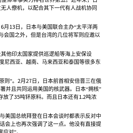
的整体军事实力排名世界第五。近年来，日
发无人僚机，以配合其下一代有人战机协同
6
13
，
月
日，日本与美国联合主办“太平洋两
与会国之外，但是台湾的几位将军则应邀以
及其他印太国家提供巡逻船等海上安保设
度尼西亚、越南、马来西亚和泰国等很多东
2
27
原则”。
月
日，日本前首相安倍晋三在俄
署并且共同运用美国的核武器。日本“拥核”
35
1.2
存放了
吨钚原料。而且日本还有
吨浓
与美国总统拜登在日本会谈时都表示反对中
对话会上也再次强调了这一点。他没有直接提
度应对”。