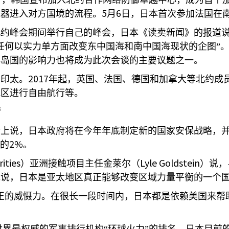
日，韩国宣布加入北约合作网络防御卓越中心，成为首个
5
6
武器进入对方国境的流程。
月
日，日本首次参加法国在
北约峰会期间举行自己的峰会，日本《读卖新闻》的报道
任何以实力单方面改变东中国海和南中国海现状的企图”
洋岛国的影响力也将成为此次会谈的主要议题之一。
2017
了印太。
年起，英国、法国、德国和加拿大等北约成
地区进行自由航行等。
衡
话上说，日本政府将在今年年底制定新的国家安保战略，
2%
的
。
ities
Lyle Goldstein
）亚洲接触项目主任金莱尔（
）说，
他说，日本是亚太地区真正能够改变区域力量平衡的一个
正的威慑力。在很长一段时间内，日本都是依赖美国来帮