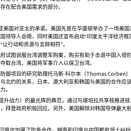
中存在配合美国需求的部分。
力
显美国对亚太的承诺。美国先是在华盛顿举办了一场美国
国领导人会晤，同时美国还宣布启动“印度太平洋经济框
“让行动和资源与言辞相符”。
府试图说服台湾调整军购案，购买有助于击退中国入侵的
力夺取台湾，美国将军事介入以保卫台湾。
Thomas Corben
防御项目的研究助理托马斯·科尔本（
）
比与北约的关系，日本、澳大利亚和韩国与美国的合作应
战力。
提升战力）的最光辉的典范，通过与堪培拉共享核推进技
求，拜登政府积极回应。另外，美国解除对韩国导弹最大
印度也加强了防务合作。越南和印度与中国都有领土纠纷