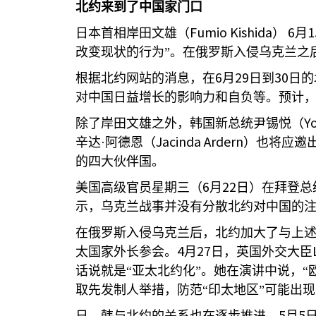
北约来到了中国家门口
Fumio Kishida
6
1
日本首相岸田文雄（
）
月
改变现状的行为”。在俄罗斯入侵乌克兰之
6
29
30
根据北约网站的消息，在
月
日到
日的
对中国日益增长的影响力和自负等。预计
Y
除了岸田文雄之外，韩国新总统尹锡悦（
Jacinda Ardern
辛达·阿德恩（
）也将应邀
的四大伙伴国。
6
22
美国高级官员星期三（
月
日）在拜登总
示，乌克兰战事并没有分散北约对中国的
在俄罗斯入侵乌克兰后，北约加大了与上
4
27
太国家外长参会。
月
日，英国外交大臣
话说就是“亚太北约化”。她在演讲中说，“
取先发制人举措，防范“印太地区”可能出
5
5