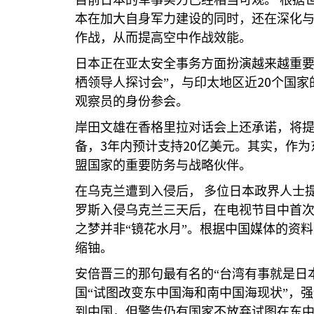
目前日本的军事实力已经相当可观。
根据
本在加大自身军力建设的同时，还在深化
作战，从而提高空中作战效能。
日本正在亚太安全事务方面扮演越来越重
20
栖领导人探讨会”，与印太地区近
个国家
观察员的身份参会。
岸田文雄在香格里拉对话会上还承诺，将
3
20
备，
年内预计支持
亿美元。其实，作为
盟国家的重要防务与战略伙伴。
在乌克兰遭到入侵后，
多位日本政界人士
罗斯入侵乌克兰三天后，在电视节目中首次
之梦并非“镜花水月”。根据中国媒体的资
缩铀。
安倍晋三的那句最有名的“台湾有事就是日
国“试图改变东中国海和南中国海现状”，
到中国，但警告仍有国家不放弃试图在东中