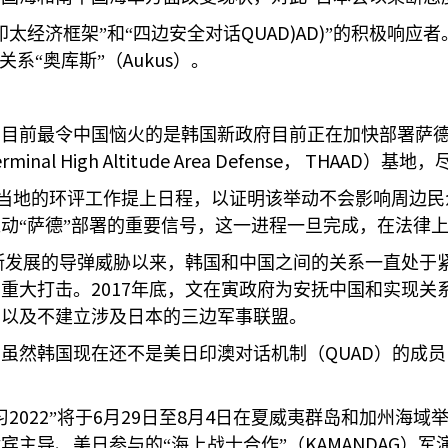
QUAD)AD)
印太经济框架”和“四边安全对话
”的积极响应
Aukus
关系“奥库斯”（
）。
，目前最令中国恼火的是韩国新政府目前正在加快部署萨
rminal High Altitude Area Defense
THAAD
，
）基地，
当地的环评工作提上日程，以证明该举动不会影响周边民
动“萨德”部署的重要信号，这一进程一旦完成，在法律上
断发展的导弹威胁以来，韩国和中国之间的关系一直处于
2017
了重大打击。
年底，文在寅政府为安抚中国和实现关系
，以及不建立涉及日本的三边军事联盟。
QUAD
。虽然韩国现在还不是美日印澳对话机制（
）的成员
2022
6
29
8
4
习
”将于
月
日至
月
日在夏威夷群岛和加州海域
KAMANDAG
宾主导、美日参与的“海上战士合作”（
）军