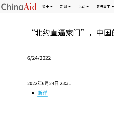
关于
新闻
运动
参与事工
“北约直逼家门”，中国
6/24/2022
2022
6
24
23:31
年
月
日
斯洋