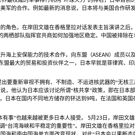
世界最权威的军事排行机构“环球火力”的排名，日本目前
与美军的合作。例如最新的消息说，日本将与美国合作研
要的角色，在岸田文雄在香格里拉对话发表主旨演讲之后
的两栖部队指挥官共商如何加强地区稳定。中国被排除在
ASEAN
提升海上安保能力的技术合作，向东盟（
）成员以
东盟最大的贸易和投资伙伴之一，日本早就是菲律宾、印
提出要重新审视不拥有、不制造、不运进核武器的“无核三
说，他认为日本应该讨论所谓“核共享”政策，即在日本部
9
料，日本在国内不同地方储存的钚达到
吨，在法国和英国
5
23
本有事”也越来越被更多日本人接受。
月
日，岸田文雄
强调“台湾海峡和平稳定的重要性”。岸田文雄在香格里拉
国海和南中国海单方面改变现状，对此“日本会以果断态