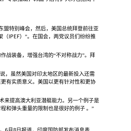
东盟特别峰会，然后，美国总统拜登前往亚
IPEF
架（
）”。在国会，两党议员们纷纷推
作战装备，增强台湾的“不对称战力”。拜
说，虽然美国对印太地区的最新投入还需
该更有实质意义。美国以更有针对性和更协
术来提高澳大利亚潜艇能力。另一个例子是
射程和弹头重量的限制也是很好的例子
。”
6
8
。
月
日报道，印度国防部发布消息表