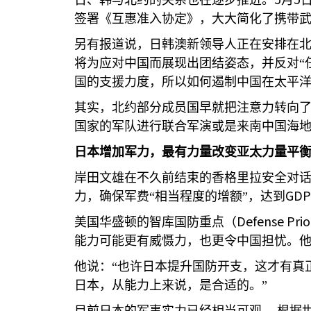
日、韩与北约的关系也在逐步推进。
月
签署《互惠准入协定》，大大简化了携带
另有报道说，日韩澳新领导人正在安排在
将为应对中国而展现出团结姿态，并反对“
国的支援力度，所以如何遏制中国在太平
其实，北约部分成员国早就把注意力转向
国家的军队进行联合军演或是来南中国海
日本增加军力，最有力量改变亚太力量平
岸田文雄在不久前结束的香格里拉安全对
GDP
力，确保军费“相当程度的增额”，达到
Defense Prior
美国华盛顿的智库国防重点（
能力可能更有威慑力，也更令中国担忧。
他说：“也许日本提升国防开支，这才有真
日本，从能力上来说，是合适的。”