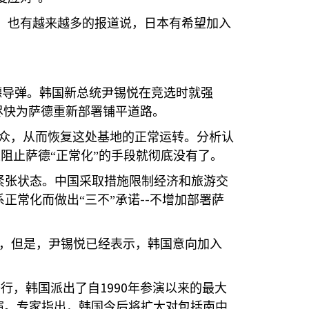
者。也有越来越多的报道说，日本有希望加入
德导弹。韩国新总统尹锡悦在竞选时就强
尽快为萨德重新部署铺平道路。
众，从而恢复这处基地的正常运转。分析认
阻止萨德“正常化”的手段就彻底没有了。
紧张状态。中国采取措施限制经济和旅游交
--
正常化而做出“三不”承诺
不增加部署萨
，但是，尹锡悦已经表示，韩国意向加入
1990
举行，韩国派出了自
年参演以来的最大
演。专家指出，韩国今后将扩大对包括南中