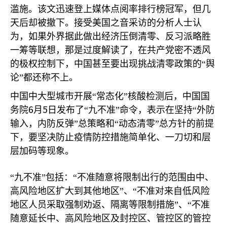
滥施。该文迅速登上媒体点阅率排行榜冠军，但几
天后却被撤下。接受美国之音采访的分析人士认
为，如果外界据此做出经济压倒清零、反习派略胜
一筹等联想，那是过度解读了，在共产党密不透风
的极权控制下，中国甚至要出现挑战清零政策的“舆
论”都还称不上。
中国中大型城市开展“常态化”核酸检测后，中国国
6
5
务院
月
日发布了“九不准”命令，表示在坚持“外防
输入，内防反弹”总策略和“动态清零”总方针的前提
下，要坚决防止疫情防控措施简单化、一刀切和层
层加码等现象。
“九不准”包括：“不准随意将限制出行的范围由中、
高风险地区扩大到其他地区”、“不准对来自低风险
地区人员采取强制劝返、隔离等限制措施”、“不准
随意延长中、高风险地区及封控区、管控区的管控