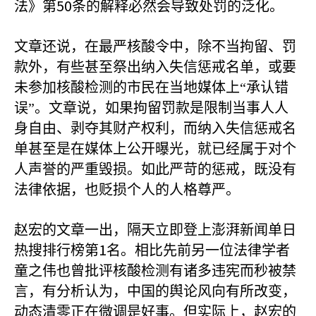
50
法》第
条的解释必然会导致处罚的泛化。
文章还说，在最严核酸令中，除不当拘留、罚
款外，有些甚至祭出纳入失信惩戒名单，或要
未参加核酸检测的市民在当地媒体上“承认错
误”。文章说，如果拘留罚款是限制当事人人
身自由、剥夺其财产权利，而纳入失信惩戒名
单甚至是在媒体上公开曝光，就已经属于对个
人声誉的严重毁损。如此严苛的惩戒，既没有
法律依据，也贬损个人的人格尊严。
赵宏的文章一出，隔天立即登上澎湃新闻单日
1
热搜排行榜第
名。相比先前另一位法律学者
童之伟也曾批评核酸检测有诸多违宪而秒被禁
言，有分析认为，中国的舆论风向有所改变，
动态清零正在微调是好事。但实际上，赵宏的