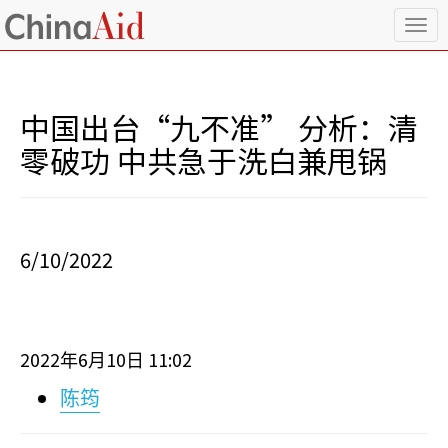
T
o
g
g
l
中国出台“九不准” 分析：清
e
n
零破功 中共急于洗白兼甩锅
a
v
i
g
a
6/10/2022
t
i
o
n
2022
6
10
11:02
年
月
日
陈筠