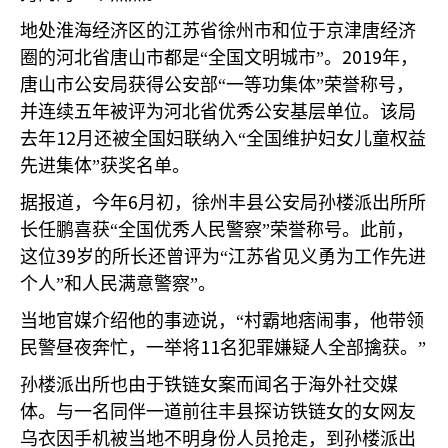
地处淮海经济区的江苏省徐州市和位于京津唐经济
2019
圈的河北省唐山市都是“全国文明城市”。
年，
唐山市公安局获得公安部“一等功集体”荣誉称号，
并连续五年被评为河北省优秀公安基层单位。该局
12
去年
月还被全国妇联纳入“全国维护妇女儿童权益
先进集体”获奖名单。
6
据报道，今年
月初，徐州丰县公安局孙楼派出所所
长任鹏喜获“全国优秀人民警察”荣誉称号。此前，
39
这位
岁的所长还曾评为“江苏省见义勇为工作先进
个人”和人民满意警察”。
当地官媒介绍他的事迹说，“村霸地痞闹事，他带领
11
民警昼夜奔忙，一举将
名犯罪嫌疑人全部擒获。”
孙楼派出所也由于铁链女案而闻名于海外社交媒
体。与一名同伴一道前往丰县探访铁链女的女网友
乌衣因手机被当地不明身份人员抢走，到孙楼派出