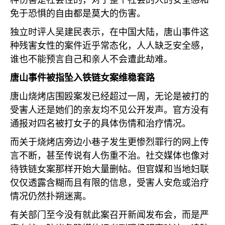
种伤害是社会性的，对于整个社会的人的安全感和
免于恐惧的自由都是莫大的伤害。
独立时评人吴建民表示，在中国大陆，唐山事件这
种残害女性的案件近乎常态化，人人缺乏安全感，
谁也不能预言自己和亲人不会遭此劫难。
唐山事件被指坠入铁链女案维稳套路
唐山烧烤店围殴案发已经超过一周，无论是被打的
受害人还是她们的亲友均不见公开发声。官方没有
通报对四名被打女子的具体伤情和治疗情况。
而关于烧烤店旁边小巷子发生更惨烈罪行的网上传
言不断，甚至传说有人伤重不治。社交媒体也像对
待铁链女案那样开始大量删帖。但官媒和当地妇联
仅仅透露含糊而且有限的信息，受害人安危或治疗
情况仍然扑朔迷离。
有关部门至今没有就此案召开新闻发布会，而是严