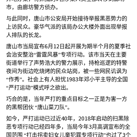
市，由廊坊警方侦办。
与此同时，唐山市公安局开始接待举报黑恶势力的
上访民众。豪华气派的该局办公大楼外面出现举报
人排队的长龙。
6
12
唐山市当局宣布
月
日起开展为期半个月的夏季社
会治安整治“雷霆风暴”专项行动。该市当天在主要
街道举行了声势浩大的警力展示，持枪巡逻的特警
夜间为街边吃烧烤的民众站岗，被一些网民讥讽为
1983
“作秀”。社会上有人担忧
年邓小平主导的全国
“严打运动”模式呼之欲出。
巧合的是，当年严打的重点目标之一正是为害一方
的黑帮团伙
“唐山菜刀队”。
40
2018
如今，严打运动已过近
年，
年启动的扫黑除
3
恶专项行动已经四年多，当局今年
月高调宣布的全
3
国范围
“打击拐卖妇女儿童犯罪专项行动”也过了
个