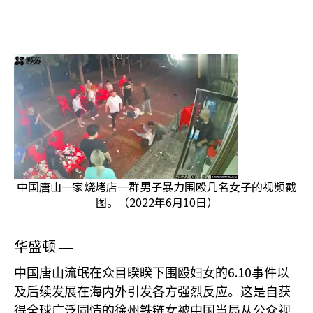
中国唐山一家烧烤店一群男子暴力围殴几名女子的视频截
图。（2022年6月10日）
华盛顿
—
6.10
中国唐山流氓在众目睽睽下围殴妇女的
事件以
及后续发展在海内外引发各方强烈反应。这是自获
得全球广泛同情的徐州铁链女被中国当局从公众视