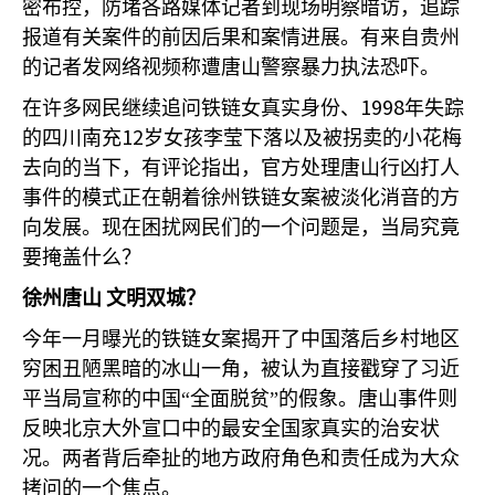
密布控，防堵各路媒体记者到现场明察暗访，追踪
报道有关案件的前因后果和案情进展。有来自贵州
的记者发网络视频称遭唐山警察暴力执法恐吓。
1998
在许多网民继续追问铁链女真实身份、
年失踪
12
的四川南充
岁女孩李莹下落以及被拐卖的小花梅
去向的当下，有评论指出，官方处理唐山行凶打人
事件的模式正在朝着徐州铁链女案被淡化消音的方
向发展。现在困扰网民们的一个问题是，当局究竟
要掩盖什么？
徐州唐山
文明双城？
今年一月曝光的铁链女案揭开了中国落后乡村地区
穷困丑陋黑暗的冰山一角，被认为直接戳穿了习近
平当局宣称的中国“全面脱贫”的假象。唐山事件则
反映北京大外宣口中的最安全国家真实的治安状
况。两者背后牵扯的地方政府角色和责任成为大众
拷问的一个焦点。