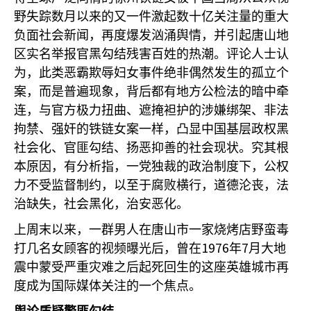
野失踪数月以来的又一件激起数十亿关注量的重大
负面社会新闻，再度爆发汹涌舆情，并引起唐山地
区实名举报官黑勾结残害百姓的热潮。评论人士认
为，此类恶霸欺辱妇女事件绝非偶然发生的孤立个
案，而是普遍现象，背后都有地方公检法的暗中牵
连，与官方极力扭曲、遮掩袒护的涉嫌绑架、非法
拘禁、强奸的铁链女案一样，凸显中国基层政权黑
社会化、官匪勾结、扬恶抑善的社会现状。究其根
本原因，有分析指，一党独裁的政治制度下，公权
力不受监督制约，以至于腐败横行，道德沦丧，法
治缺失，社会黑化，治安恶化。
上周末以来，一群男人在唐山市一家烧烤店野蛮毒
1976
7
打几名女顾客的视频曝光后，曾在
年
月大地
震中蒙受严重灾难之后起死回生的这座英雄城市再
度成为国际媒体关注的一个焦点。