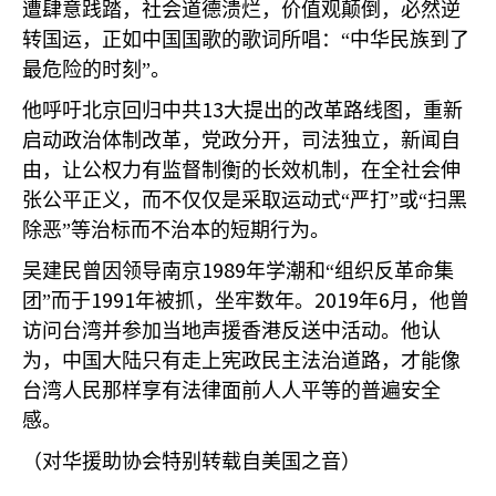
遭肆意践踏，社会道德溃烂，价值观颠倒，必然逆
转国运，正如中国国歌的歌词所唱：“中华民族到了
最危险的时刻”。
13
他呼吁北京回归中共
大提出的改革路线图，重新
启动政治体制改革，党政分开，司法独立，新闻自
由，让公权力有监督制衡的长效机制，在全社会伸
张公平正义，而不仅仅是采取运动式“严打”或“扫黑
除恶”等治标而不治本的短期行为。
1989
吴建民曾因领导南京
年学潮和“组织反革命集
1991
2019
6
团”而于
年被抓，坐牢数年。
年
月，他曾
访问台湾并参加当地声援香港反送中活动。他认
为，中国大陆只有走上宪政民主法治道路，才能像
台湾人民那样享有法律面前人人平等的普遍安全
感。
（对华援助协会特别转载自美国之音）