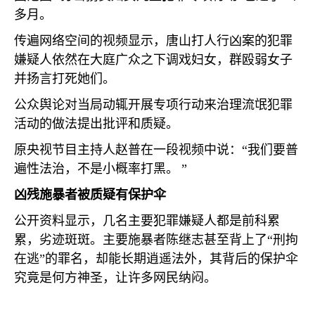
多月。
传遍网络空间的视频显示，唐山打人行凶案的犯罪
嫌疑人依然在大庭广众之下调戏妇女，群殴弱女子
并扬言打死她们。
公众舆论对当局动辄开展专项行动来治理流氓犯罪
活动的做法提出批评和质疑。
原央视节目主持人赵普在一段视频中说：“我们要普
遍性法治，不是小概率打黑。
”
凶残施暴者被质疑有保护伞
公开资料显示，几名主要犯罪嫌疑人都是前科累
累，劣迹斑斑。主要施暴者陈继志甚至背上了“刑拘
在逃”的罪名，却能长期逍遥法外，其背后的保护伞
究竟是何方神圣，让许多网民纳闷。