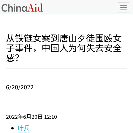
T
o
g
g
l
从铁链女案到唐山歹徒围殴女
e
n
子事件，中国人为何失去安全
a
感？
v
i
g
a
t
i
6/20/2022
o
n
2022
6
20
12:10
年
月
日
叶兵