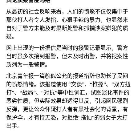
舆论质疑警匪勾结
从最初的社会反响来看，人们的愤怒不仅仅集中于
那伙打人者令人发指、心狠手辣的暴力，也显然来
自对于警方未能及时果断处警和抓捕涉案嫌犯的质
疑。
网上出现的一份据信是当时的接警记录显示，警方
当时虽多次接到报警，但未及时出警，并将报案性
质列为一般警情。
北京青年报一篇貌似公允的报道措辞也助长了民间
的愤怒情绪。该报道使用
“交谈”、“推搡”、“双方扭
打”、“战局”、“对抗”等中性词汇，试图淡化事件的
恶劣性质，但实际效果却适得其反，引起网民强烈
反弹，更让公众怀疑打人者有黑社会化的背景，有
保护伞，才有恃无恐，对拒绝“搭讪”的弱女子大打
出手。