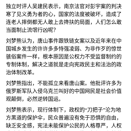
独立时评人吴建民表示，南京法官对彭宇案的判决
寒了见义勇为者的心，国家的法度被破坏，造成了
连老人摔倒都无人敢上去搀扶的局面，人们怎么敢
当面制止流氓行凶呢？
刘梦熊认为，唐山事件跟铁链女案以及近年来在中
国城乡发生的许许多多恃强凌弱、为非作歹的惊世
骇俗案件一样，根本原因是公权力不受监督制约的
专制体制，解决之道就是走向宪政民主和法治的政
治体制改革。
刘梦熊指出，不能孤立来看唐山案。他批评许多为
俄罗斯军队入侵乌克兰叫好的中国网民是社会价值
观颠倒，必然逆转国运。
刘梦熊表示，现行体制下，政权的“刀把子”沦为地
方黑道的保护伞，民众普遍没有免于恐惧的自由，
缺乏安全感，宪法未能保护公民的人格尊严，人权