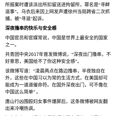
所报案时遭该派出所扣留送进拘留所，罪名是“寻衅
滋事”。乌衣后来因上网发声遭徐州当局跨省二次抓
捕，被“寻滋”起诉。
深夜撸串的快乐与安全感
中国官员和官媒常说，中国是世界上最安全的国家
之一。
2017
共青团中央
年曾发微博说，“深夜出门撸串，不
好意思，美国给不了你这种安全感”。
该微博写道：“凌晨两点在路边撸串，半夜独自在
外，这些在中国习以为常的生活方式，在美国却可
能成为一道道催命符。在国外深夜出门，可不像在
中国这么简单”
。
唐山行凶围殴妇女事件爆屏后，这条微博被网友翻
出来冷嘲热讽。