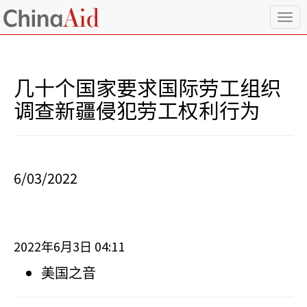
T
o
g
g
l
几十个国家要求国际劳工组织
e
n
调查新疆侵犯劳工权利行为
a
v
i
g
a
6/03/2022
t
i
o
n
2022
6
3
04:11
年
月
日
美国之音