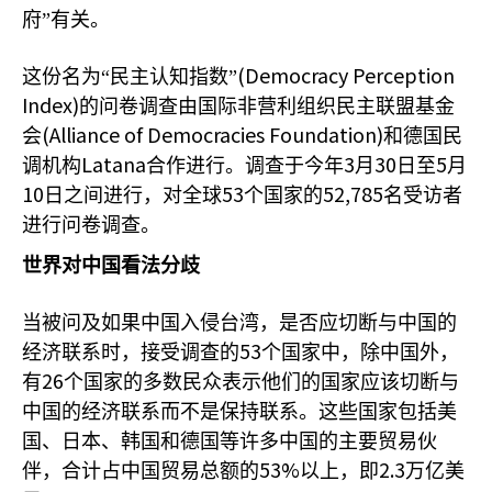
府”有关。
(Democracy Perception
这份名为“民主认知指数”
Index)
的问卷调查由国际非营利组织民主联盟基金
(Alliance of Democracies Foundation)
会
和德国民
Latana
3
30
5
调机构
合作进行。调查于今年
月
日至
月
10
53
52,785
日之间进行，对全球
个国家的
名受访者
进行问卷调查。
世界对中国看法分歧
当被问及如果中国入侵台湾，是否应切断与中国的
53
经济联系时，接受调查的
个国家中，除中国外，
26
有
个国家的多数民众表示他们的国家应该切断与
中国的经济联系而不是保持联系。这些国家包括美
国、日本、韩国和德国等许多中国的主要贸易伙
53%
2.3
伴，合计占中国贸易总额的
以上，即
万亿美