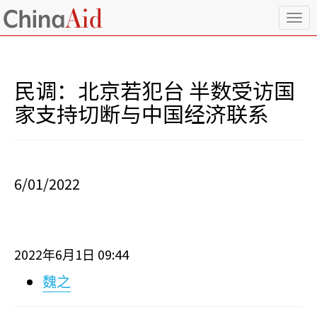
T
o
g
g
l
民调：北京若犯台 半数受访国
e
n
家支持切断与中国经济联系
a
v
i
g
a
6/01/2022
t
i
o
n
2022
6
1
09:44
年
月
日
魏之