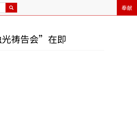
奉献
烛光祷告会”在即