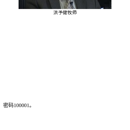
洪予健牧师
；密码
100001
。