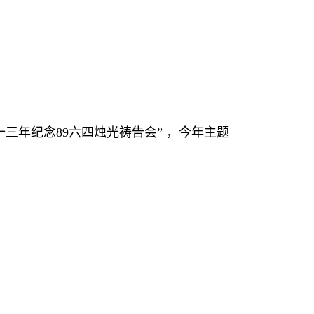
十三年纪念
89
六四烛光祷告会” ，今年主题