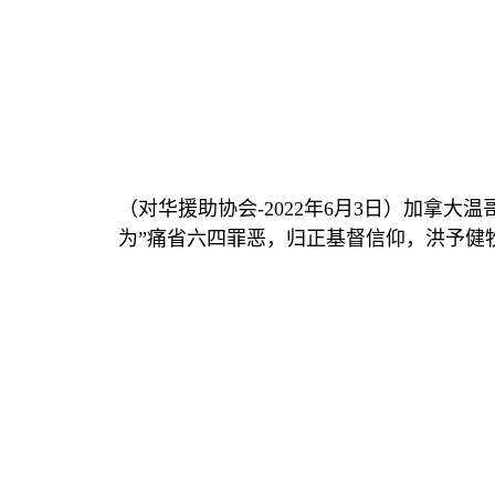
（对华援助协会
-2022
年
6
月
3
日）加拿大温
为”痛省六四罪恶，归正基督信仰，洪予健