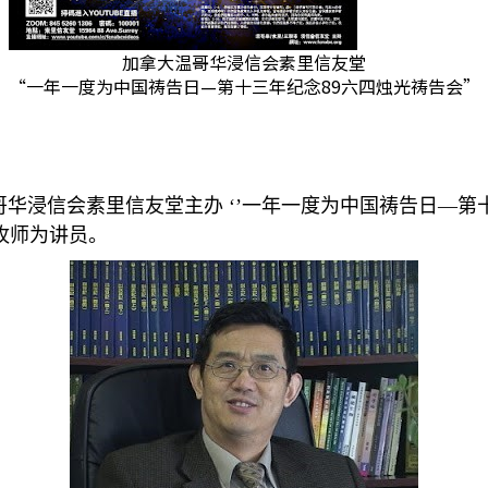
加拿大温哥华浸信会素里信友堂
“一年一度为中国祷告日—第十三年纪念89六四烛光祷告会”
哥华浸信会素里信友堂主办
‘’一年一度为中国祷告日
—
第
牧师为讲员。