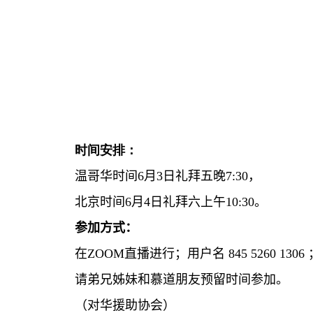
时间安排：
温哥华时间
6
月
3
日礼拜五晚
7:30
，
北京时间
6
月
4
日礼拜六上午
10:30
。
参加方式：
在
ZOOM
直播进行；用户名
845 5260 1306
请弟兄姊妹和慕道朋友预留时间参加。
（对华援助协会）