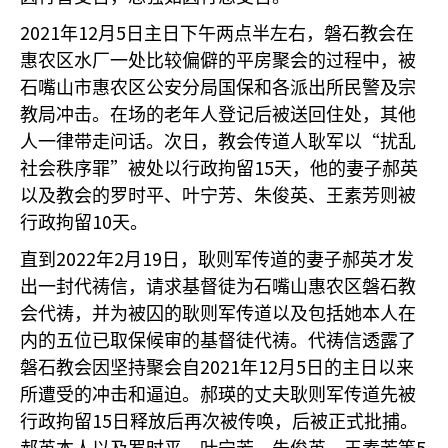
2021
12
5
年
月
日主日下午两点半左右，磐石教会在
惠农区水厂一处比较偏僻的平房聚会的过程中，被
石嘴山市惠农区公安分局国保和各派出所民警及宗
教局冲击。在场的老年人登记后被送回住处，其他
“
人一律带走问话。次日，教会传道人耿军以
扰乱
”
15
社会秩序罪
被处以行政拘留
天，他的妻子郝英
以及教会的罗时平、叶宁芳、朱俊英、王素芳则被
10
行政拘留
天。
2022
2
19
直到
年
月
日，耿则军传道的妻子郝英才发
出一封代祷信，请求基督徒为石嘴山惠农区磐石教
会代祷，并为被囚的耿则军传道以及包括她本人在
内的五位已取保候审的基督徒代祷。代祷信透露了
2021
12
5
磐石教会因坚持聚会自
年
月
日的主日以来
所遭受的冲击和逼迫。郝瑛的丈夫耿则军传道先被
15
行政拘留
日释放后再次被传唤，后被正式批捕。
5