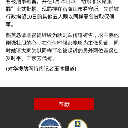
1
25
“
名被刑事拘留，并在
月
日以
组织非法聚集
”
罪
正式批捕，现羁押在石嘴山市看守所。先前被
10
行政拘留
日的其他五人则以同样罪名被取保候
审。
郝英恳请基督徒继续为耿则军传道祷告，求主赐他
刚强壮胆的心，在任何时候都能够为主做见证。同
时她请大家为以同样罪名被起诉的另外两位基督徒
罗时平、王素芳代祷。
(
)
对华援助网特约记者玉冰报道
奉献