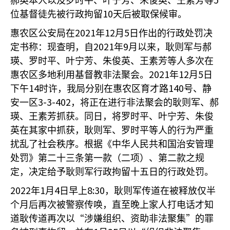
郝英本人以及罗时平、叶宁芳、朱俊英、王素芳等
10
位基督徒先被行政拘留
天后被取保候审。
2021
12
5
惠农区公安局在
年
月
日作出的行政处罚决
2021
9
定书称：现查明，自
年
月以来，耿则军与郝
瑛、罗时平、叶宁芳、朱俊英、王素芳等人多次在
2021
12
5
惠农区多地利用基督教非法聚会。
年
月
日
14
140
下午
时许，我局分别在惠农区育才路
号、静
3-3-402
安一区
，将正在进行非法聚会的耿则军、郝
瑛、王素芳抓获。同日，将罗时平、叶宁芳、朱俊
英在其家中抓获，耿则军、罗时平等人的行为严重
扰乱了社会秩序。根据《中华人民共和国治安管理
处罚》第二十三条第一款（二项）、第二款之规
定，决定给予耿则军行政拘留十五日的行政处罚。
2022
1
4
8:30
年
月
日早上
，耿则军传道在被释放仅半
个月后再次被警察传唤，直至晚上家人打电话才知
“
”
道耿传道再次以
涉嫌组织、资助非法聚集
的罪