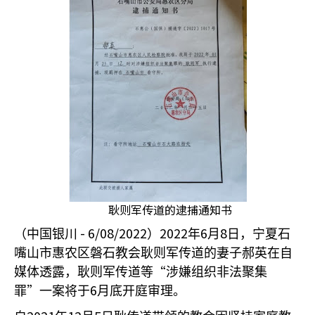
耿则军传道的逮捕通知书
- 6/08/2022
2022
6
8
（中国银川
）
年
月
日，宁夏石
嘴山市惠农区磐石教会耿则军传道的妻子郝英在自
“
媒体透露，耿则军传道等
涉嫌组织非法聚集
”
6
罪
一案将于
月底开庭审理。