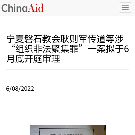
T
o
g
g
l
宁夏磐石教会耿则军传道等涉
e
n
“组织非法聚集罪”一案拟于6
a
月底开庭审理
v
i
g
a
t
i
6/08/2022
o
n