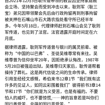
2021
12
5
自
年
月
日耿传道带领的教会因坚持家庭教
会立场、坚持聚会而受到冲击以来，耿则军（耿三
宝）弟兄因带领聚会先后由行政拘留再到刑事拘留
被关押在石嘴山市石大路农指处看守所已经半年
5
18
多。今年
月
日，代理律师赶到石嘴山会见了耿则
军传道，也见到了法官。法官透露开庭时间定在六
月底。
据律师透露，耿则军传道曾与银川的属灵前辈、被
“
”
称为
中国的以巴弗
、圣徒吴维尊常有来往。吴
20
1987
维尊曾为信仰坐牢
年，因拒绝承认悔改，
年
5
28
月
日被强迫出狱。吴维尊归天家后，耿传道帮着
操持了葬礼。这是两代信徒之间的生命传承。律师
12
1
“
引用圣经经文感慨，希伯来书
章
节
我们既有这
”
3
14
许多的见证人，如同云彩围着我们
彼得前书
章
17
“
节和
节
你们就是为义受苦，也是有福的。不要
,……
怕人的威吓，也不要惊慌
神的旨意若是叫你们
”
因行善受苦，总强如因行恶受苦。