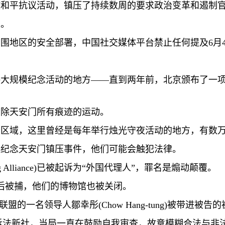
散和平抗议活动，镇压了持续数周的要求政治变革和遏制
生。
周围地区的安全部署，中国社交媒体平台禁止任何提及
6
月
许大规模纪念活动的地方——直到两年前，北京颁布了一
清除天安门所有痕迹的运动。
分区域，这里曾经是每年举行烛光守夜活动的地方，有数
起纪念天安门镇压事件，他们可能会触犯法律。
 Alliance)
已被起诉为“外国代理人”，罪名是煽动颠覆。
后被捕，他们的博物馆也被关闭。
，联盟的一名领导人鄒幸彤
(Chow Hang-tung)
被带进被告的
诉法新社，当局一直在鼓励自我审查，故意模糊合法与非