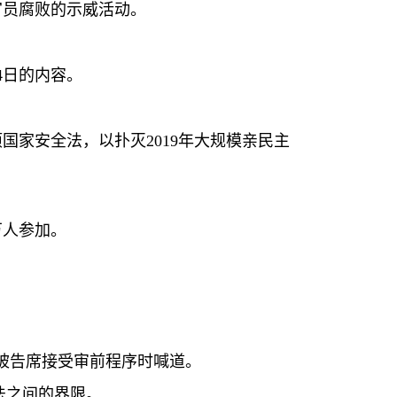
官员腐败的示威活动。
4
日的内容。
项国家安全法，以扑灭
2019
年大规模亲民主
万人参加。
被告席接受审前程序时喊道。
法之间的界限。