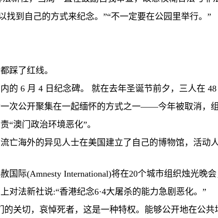
以找到自己的方式来纪念。”“不一定要在公园里举行。”
人都踩了红线。
园内的
6
月
4
日纪念碑。 就在去年圣诞节前夕，三人在
4
后一次公开聚集在一起缅怀的方式之一——今年被取消，
责“澳门政治环境恶化”。
，流亡海外的异见人士在美国建立了自己的博物馆，活动
大赦国际
(Amnesty International)
将在
20
个城市组织烛光晚会
览上对法新社说
:
“香港纪念
6
·
4
大屠杀的能力急剧恶化。”
们的关切，哀悼死者，这是一种特权。能够公开地在公共