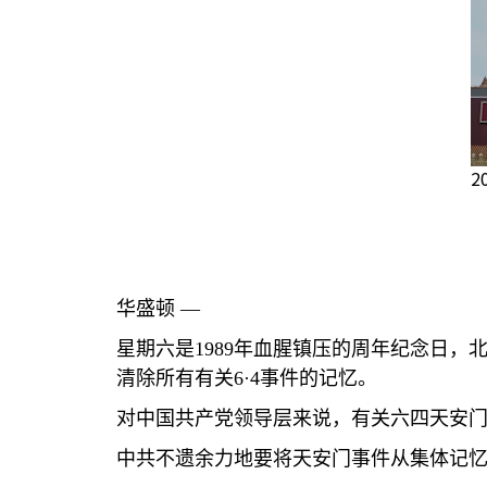
2
华盛顿 —
星期六是
1989
年血腥镇压的周年纪念日，
清除所有有关
6
·
4
事件的记忆。
对中国共产党领导层来说，有关六四天安
中共不遗余力地要将天安门事件从集体记