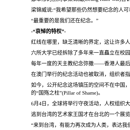
梁锦威说
:
“我希望那些仍然想要纪念的人可
“最重要的是我们还在纪念。”
-
“哀悼的特权”
-
红线在哪里，缺乏清晰的界定，这让许多
六所大学已经拆除了多年来一直矗立在校
每年一度的天主教纪念弥撒——香港人最
在澳门举行的纪念活动也被取消，组织者指
如今，公开纪念这场镇压的空间不在中国
的“国殇之柱”
(Pillar of Shame)
。
6
月
4
日，全球将举行守夜活动，人权组织
逃到台湾的艺术家王国才在台北的一个展
“来到台湾，有能力再次成为人类，表达我