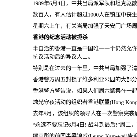
1989
年
6
月
4
日，中共当局派军队和坦克驱
数百人，有人估计超过
1000
人在镇压中丧
星期六上午，有关当局加强了天安门广场
香港的纪念活动被扼杀
半自治的香港一直是中国唯一一个仍然允
抗议活动后的异议人士。
特别是在过去的一年里，中共当局加强了
香港警方周五封锁了维多利亚公园的大部
香港警方警告说，如果人们周六聚集在一
烛光守夜活动的组织者香港联盟
(Hong Kong
去年
9
月，该组织的领导人在一次警察突袭
“永远不要忘记
6
月
4
日
!
战斗到最后
!
”周二
鄒幸彤的前同事梁锦威
(Leung Kam-wai)
告