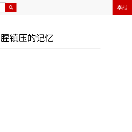
奉献
血腥镇压的记忆