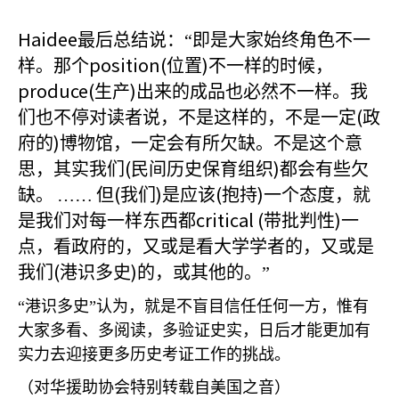
Haidee
最后总结说：“即是大家始终角色不一
position(
)
样。那个
位置
不一样的时候，
produce(
)
生产
出来的成品也必然不一样。我
(
们也不停对读者说，不是这样的，不是一定
政
)
府的
博物馆，一定会有所欠缺。不是这个意
(
)
思，其实我们
民间历史保育组织
都会有些欠
(
)
(
)
缺。
……
但
我们
是应该
抱持
一个态度，就
critical (
)
是我们对每一样东西都
带批判性
一
点，看政府的，又或是看大学学者的，又或是
(
)
我们
港识多史
的，或其他的。”
“港识多史”认为，就是不盲目信任任何一方，惟有
大家多看、多阅读，多验证史实，日后才能更加有
实力去迎接更多历史考证工作的挑战。
（对华援助协会特别转载自美国之音）