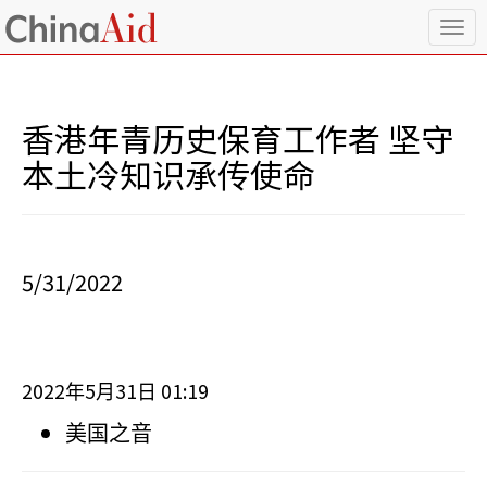
T
o
g
g
l
香港年青历史保育工作者 坚守
e
n
本土冷知识承传使命
a
v
i
g
a
5/31/2022
t
i
o
n
2022
5
31
01:19
年
月
日
美国之音