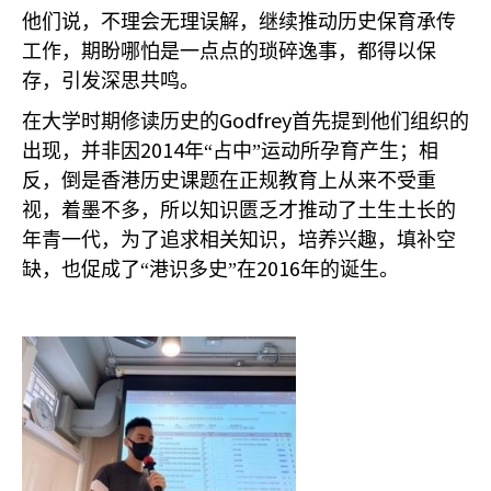
他们说，不理会无理误解，继续推动历史保育承传
工作，期盼哪怕是一点点的琐碎逸事，都得以保
存，引发深思共鸣。
Godfrey
在大学时期修读历史的
首先提到他们组织的
2014
出现，并非因
年“占中”运动所孕育产生；相
反，倒是香港历史课题在正规教育上从来不受重
视，着墨不多，所以知识匮乏才推动了土生土长的
年青一代，为了追求相关知识，培养兴趣，填补空
2016
缺，也促成了“港识多史”在
年的诞生。