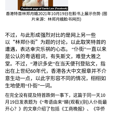
香港特首林郑月娥2021年10月19日在脸书上展示伤势 (图
片来源：林郑月娥脸书网页)
不过，与此形成强烈对比的是网上另一些
以“林郑仆街”为题的讨论，以此取笑特首的
遭遇，表达幸灾乐祸的心态。
“仆街”一直以来
是公认的粤语粗词，有失斯文，难登大雅之
堂。不过，“港识多史”在当天便刊登贴文，指
60
出在上世纪
年代，香港各大中文报章并不介
意生动一点，以此字形容不同的情况，栩栩如
生地使用“仆街”一词。
10
在完全没有提及特首跌倒一事下，这篇于同一天
19
(
)(
)
月
日发表题为《“粤语由来”睇
观看
别
人仆街最
开心？》的文章介绍了包括《工商晚报》、《华侨