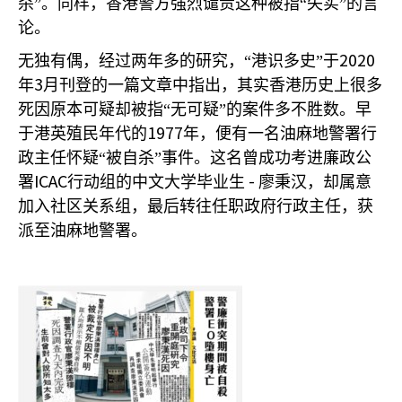
杀”。同样，香港警方强烈谴责这种被指“失实”的言
论。
2020
无独有偶，经过两年多的研究，“港识多史”于
3
年
月刊登的一篇文章中指出，其实香港历史上很多
死因原本可疑却被指“无可疑”的案件多不胜数。早
1977
于港英殖民年代的
年，便有一名油麻地警署行
政主任怀疑“被自杀”事件。这名曾成功考进廉政公
ICAC
-
署
行动组的中文大学毕业生
廖秉汉，却属意
加入社区关系组，最后转往任职政府行政主任，获
派至油麻地警署。