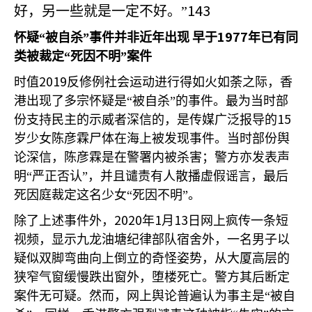
143
好，另一些就是一定不好。”
1977
怀疑“被自杀”事件并非近年出现
早于
年已有同
类被裁定“死因不明”案件
2019
时值
反修例社会运动进行得如火如荼之际，香
港出现了多宗怀疑是“被自杀”的事件。最为当时部
15
份支持民主的示威者深信的，是传媒广泛报导的
岁少女陈彦霖尸体在海上被发现事件。当时部份舆
论深信，陈彦霖是在警署内被杀害；警方亦发表声
明“严正否认”，并且谴责有人散播虚假谣言，最后
死因庭裁定这名少女“死因不明”。
2020
1
13
除了上述事件外，
年
月
日网上疯传一条短
视频，显示九龙油塘纪律部队宿舍外，一名男子以
疑似双脚弯曲向上倒立的奇怪姿势，从大厦高层的
狭窄气窗缓慢跌出窗外，堕楼死亡。警方其后断定
案件无可疑。然而，网上舆论普遍认为事主是“被自