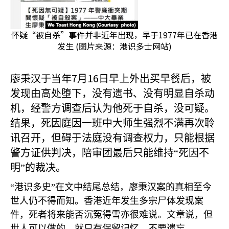
怀疑“被自杀”事件并非近年出现，早于1977年已在香港
发生 (图片来源：港识多士网站)
廖秉汉于当年7
16
月
日早上外出买早餐后，被
发现由高处堕下，没有遗书、没有明显自杀动
机，经警方调查后认为他死于自杀，没可疑。
结果，死因庭因一班中大师生强烈不满再次聆
讯召开，但碍于法庭没有调查权力，只能根据
警方证供判决，陪审团最后只能维持“死因不
明”的裁决。
“港识多史”在文中结尾总结，廖秉汉案的真相至今
世人仍不得而知。香港近年发生多宗尸体发现案
件，死者将来能否沉冤得雪亦很难说。文章说，但
世人可以做的，就只有保留记忆，不要遗忘。