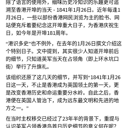
除了语言的使用外，细味历史冷知识的乐趣更可追
- 1841
1
26
1
溯至香港开埠的当天
年
月
日。近年每逢
26
月
日，一些以部份香港网民浏览为主的脸书、网
站便充斥着要纪念这开埠重大日子，为香港庆祝生
181
日，如今年是开埠
周年。
1
26
“港识多史”也不例外，在去年的
月
日撰文介绍这
个特别日子。文中提到，其实很少人知道开埠前后
的细节，只知道英军当天在占领角（即上环水坑口
街）举行了升旗礼。
1841
1
26
该组织还原了这几天的细节，并写到“
年
月
日这一天，不止是香港成为英国领土的第一天，更
是改变香港历史和命运重要分水岭。自此之后，香
港便在英国人管治下，成为远东最文明和先进的地
方之一。”
23
在当时主权移交已经过了
年半的背景下，重提与
认识英军占领香港岛首日历史细节的意义何在呢？