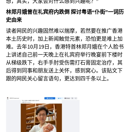
想，其实，大家会对什么感到兴趣呢？”
林郑月娥曾在礼宾府内跌倒
探讨粤语“仆街”一词历
史由来
读者网民的兴趣固然难以揣摩，若然要在推广香港
本土历史时，加上新闻触觉元素，恐怕更是难上加
10
19
难。去年
月
日，香港特首林郑月娥在个人脸书
上讲述自己前一天晚上在礼宾府举行晚宴前下楼时
从梯级跌下，右手手肘受伤需打石膏固定治疗，其
后得到同事和朋友送上关怀，感到窝心。该贴文下
跟的网民关心留言语句，更达到四千条以上。