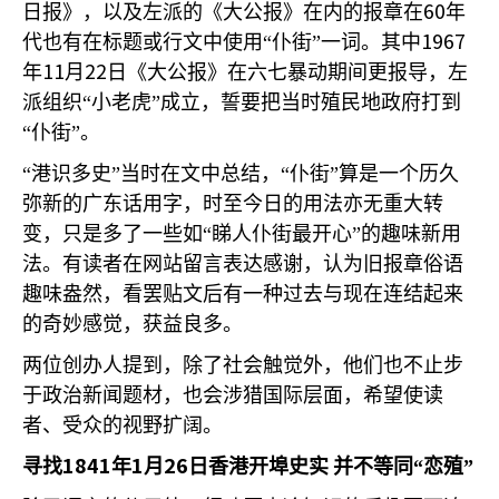
60
日报》，以及左派的《大公报》在内的报章在
年
1967
代也有在标题或行文中使用“仆街”一词。其中
11
22
年
月
日《大公报》在六七暴动期间更报导，左
派组织“小老虎”成立，誓要把当时殖民地政府打到
“仆街”。
“港识多史”当时在文中总结，“仆街”算是一个历久
弥新的广东话用字，时至今日的用法亦无重大转
变，只是多了一些如“睇人仆街最开心”的趣味新用
法。有读者在网站留言表达感谢，认为旧报章俗语
趣味盎然，看罢贴文后有一种过去与现在连结起来
的奇妙感觉，获益良多。
两位创办人提到，除了社会触觉外，他们也不止步
于政治新闻题材，也会涉猎国际层面，希望使读
者、受众的视野扩阔。
1841
1
26
寻找
年
月
日香港开埠史实
并不等同“恋殖”