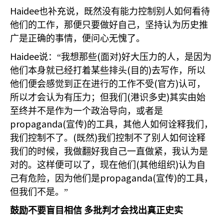
Haidee
也补充说，既然没有能力控制别人如何看待
他们的工作，那便只要做好自己，坚持认为历史推
广是正确的事情，便问心无愧了。
Haidee
(
)
说：“我想那些
面对
好大压力的人，是因为
(
)
他们本身就已经打着某些排头
目的
去写作，所以
(
)
他们便会感觉到正在进行的工作不受
官方
认可，
(
)
所以才会认为有压力；但我们
港识多史
其实由始
至终并不是作为一个政治导向，或者是
propaganda(
)
宣传
的工具，其他人如何诠释我们，
(
)
我们控制不了。
既然
我们控制不了别人如何诠释
我们的时候，我做翻好我自己一直做紧，我认为是
(
)
对的。这样便可以了，现在他们
其他组织
认为自
propaganda(
)
己有危险，因为他们是
宣传
的工具，
但我们不是。”
鼓励不要盲目相信
多批判才会找出真正史实