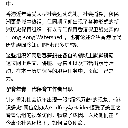
中。
香港近年遭受大型社会运动洗礼，社会撕裂，移民
潮更是城中热话；但同期间却出现了各种形式的新
兴历史保育组织，有以专门保育香港保卫战史实的
Hong Kong Watershed
“
”，也有论述介绍香港近代
历史趣闻冷知识的“港识多史”等。
这些组织如雨后春笋般在各自的领域上默默耕耘，
透过网上贴文、讲座、导赏团以及书籍出版等活
动，在本土历史保存的艰巨任务中，贡献一己之
力。
孕育年青一代保育工作者出现
针对香港社会近年出现一股“缅怀历史”的现象，“港
Godfrey
Haidee
识多史”两位创办人
与
接受了美国之
音粤语组的视频访问，畅谈了成因、以及他们在当
今肃杀社会环境下，如何肩负使命。