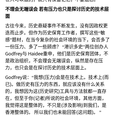
不理会无端误会
若有压力也只是探讨历史的技术层
面
古往今来，历史悬疑事件不断发生，没有因政权更
迭而止步。但作为历史保育工作者，撰写这些“敏
感”题材，在当今复杂的社会环境的当下，会否多了
一份压力、多了一些顾虑？
“港识多史”两位创办人
Godfrey
Haidee
与
重申，他们是历史保育团体，不
是政治组织，不会理会无端误会，纵然是存在压
力，也只会是在探讨历史的技术层面上。
Godfrey
(
)
(
说：“我想
压力
会是在技术上。技术上
而
)
已
。做历史有压力的东西，就应该没有什么关系
(
)
的，我想因为这
历史研究
工具与方法就都一直存
(
)
在，但至于你
记者
所说的社会环境，其他方面，
(
)
我觉得这是整体的，不只是
涉及影响
到我们，是
(
)
香港整体的。
所以我们也未能回答
这问题
。
”