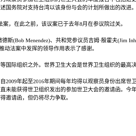
描述国务院对支持台湾以该身份与会的计划所做出的改进
法案，在此之前，该议案已于去年
8
月在参议院过关。
嫩德斯
(Bob Menendez)
、共和党参议员吉姆·殷霍夫
(Jim Inh
推动法案中发挥的领导作用表示了感谢。
织等国际组织之外。世界卫生大会是世界卫生组织的最高
湾自
2009
年起至
2016
年期间每年均得以观察员身份出席世
一直未能获得世卫组织发出的参加世卫大会的邀请函。今
获得邀请函，但仍将尽力争取。