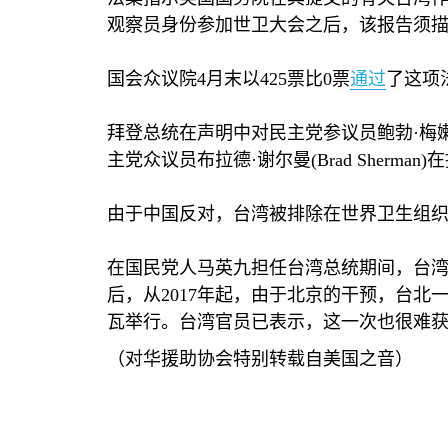
观察员身份参加世卫大会之后，该报告须
国会众议院
4
月末以
425
票比
0
票
通过
了这项
拜登总统在声明中对民主党参议员鲍勃·梅
主党众议员布拉德·谢尔曼
(Brad Sherman)
在
由于中国反对，台湾被排除在世界卫生组
在国民党人马英九担任台湾总统期间，台
后，从
2017
年起，由于北京的干预，台北
瓦举行。台湾官员已表示，这一次也很难
（对华援助协会特别转载自美国之音）