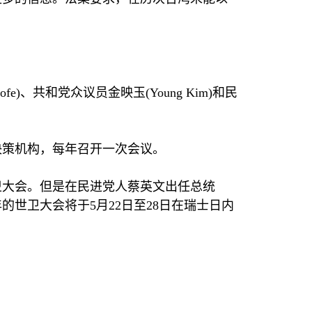
。
ofe)
、共和党众议员金映玉
(Young Kim)
和民
决策机构，每年召开一次会议。
卫大会。但是在民进党人蔡英文出任总统
年的世卫大会将于
5
月
22
日至
28
日在瑞士日内