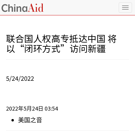
T
o
g
g
l
联合国人权高专抵达中国 将
e
n
以“闭环方式”访问新疆
a
v
i
g
a
5/24/2022
t
i
o
n
2022
5
24
03:54
年
月
日
美国之音