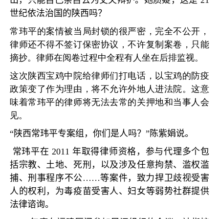
出，只能自己亲自去为丈夫辩护。她质疑，这是
21
世纪依法治国的陕西吗？
常玮平的案情被当局封锁的很严密，完全不公开，
律师还不得不签订保密协议，不许复制案卷，只能
摘抄。律师在阅卷过程中全程有人坐在后排监视。
这次陕西宝鸡中院给律师们打电话，以宝鸡的防疫
政策变了作为理由，将不允许外地人进法院。这意
味着常玮平的律师将无法去常的关押地和当事人会
见。
“
陕西常玮平专案组，你们是人吗？
”
陈紫娟说。
常玮平在
2011
年取得律师资格，参与代理多个包
括宗教、土地、死刑，以及涉及任意拘禁、滥权滥
捕、刑事程序不公
……
等案件，致力捍卫歧视受害
人的权利，为毒疫苗受害人、妇女等弱势社群提供
法律谘询。