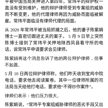
平被中国当局关押进入第四年，常玮平的辩护权一
直没有受到维护，他的辩护律师受到专案组的威胁
而不断变更，他的代理律师再因为威胁而面临被解
雇。常玮平面临没有律师代理的局面。
从
2020
年常玮平被当局抓捕之后，他的妻子陈紫娟
博士一直密切跟进丈夫的案子。
5
月
9
日早上突然
陈博士接到了常玮平关押地陕西凤县看守所的电
话，说常玮平申请要求会见律师。
陈紫娟将这个消息告诉了他的两位辩护律师，但事
不如愿。
5
月
10
日两位辩护律师称，他们昨天收到宝鸡中院
电话，要求他去阅读案卷。其中一位律师所属的司
法局当天给他打电话，要求他
“
不得炒作案件
”
。
律师们表示：他们压力很大。
陈紫娟说，
“
常玮平专案组威胁律师的恶劣手段又出