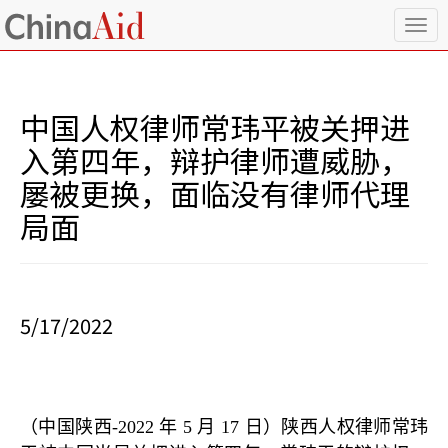
T
o
g
g
l
中国人权律师常玮平被关押进
e
n
入第四年，辩护律师遭威胁，
a
屡被更换，面临没有律师代理
v
i
局面
g
a
t
i
o
5/17/2022
n
（中国陕西
-2022
年
5
月
17
日）陕西人权律师常玮