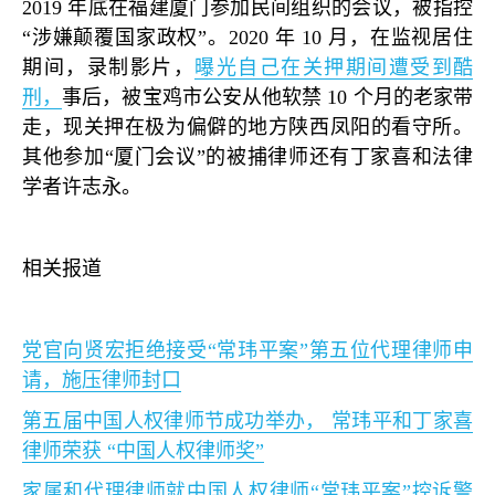
2019
年底在福建厦门参加民间组织的会议，被指控
“
涉嫌颠覆国家政权
”
。
2020
年
10
月，在监视居住
期间，录制影片，
曝光自己在关押期间遭受到酷
刑，
事后，被宝鸡市公安从他软禁
10
个月的老家带
走，现关押在极为偏僻的地方陕西凤阳的看守所。
其他参加
“
厦门会议
”
的被捕律师还有丁家喜和法律
学者许志永。
相关报道
党官向贤宏拒绝接受
“
常玮平案
”
第五位代理律师申
请，施压律师封口
第五届中国人权律师节成功举办， 常玮平和丁家喜
律师荣获
“
中国人权律师奖
”
家属和代理律师就中国人权律师
“
常玮平案
”
控诉警