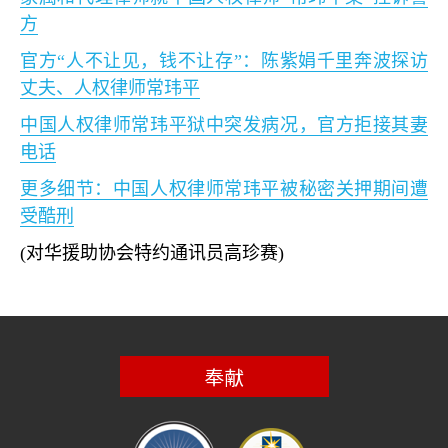
方
官方
“
人不让见，钱不让存
”
：陈紫娟千里奔波探访
丈夫、人权律师常玮平
中国人权律师常玮平狱中突发病况，官方拒接其妻
电话
更多细节：中国人权律师常玮平被秘密关押期间遭
受酷刑
(
对华援助协会特约通讯员高珍赛
)
奉献