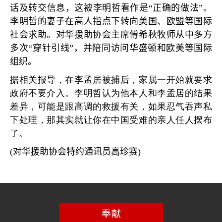
话及转交信息，这被李明哲看作是
“
正确的做法
”
。
李明哲的妻子在高人指点下转向美国、欧盟等国际
社会求助。对华援助协会主席傅希秋牧师从中多方
多次
“
穿针引线
”
，并陪同访问华盛顿和欧美等国际
组织。
据相关报导，在李孟居被捕后，家属一开始就要求
政府不要介入。李明哲认为他本人和李孟居的结果
差异，可能是跟高调的救援有关，如果忍气吞声私
下处理，那其实就让你在中国受难的亲人任人摆布
了。
(
对华援助协会特约通讯员高珍赛
)
奉献