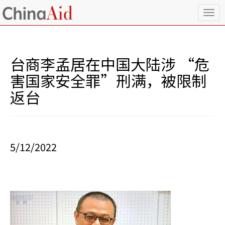
T
o
g
g
l
台商李孟居在中国大陆涉 “危
e
n
害国家安全罪”刑满，被限制
a
返台
v
i
g
a
t
i
5/12/2022
o
n