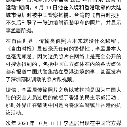
据报导，台湾屏东人李孟居
2019
年在香港
”
反修例
运动
”
期间，
8
月
19
日他在入境和香港毗邻的大陆
城市深圳时被中国警察拘捕。台湾的《自由时报》
不久后刊登了一张边境附近装甲车的照片，并显示
李孟居所摄。
在自由世界，传输类似照片本来就没什么秘密，
《自由时报》显然毫无任何的警惕性，李孟居本人
也毫无顾忌。因为这类照片在网络上是完全公开的
可搜索得到的，包括中国官方媒体在内的各大媒体
都有报道中国武警集结在香港边境的事，甚至发布
了深圳部队调动的照片跟视频。
据信，李孟居传输照片之所以被拘捕是因为中国大
陆的安全人员过度的敏感于香港的民主示威活动，
那时外界正在猜测中国是否将派军警镇压香港的抗
议活动。
次年
2020
年
10
月
11
日 李孟居出现在中国官方媒