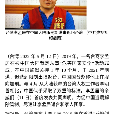
台湾李孟居在中国大陆服刑期满未返回台湾 （中共央视视
频截图）
（台湾
-2022
年
5
月
12
日）
2019
年，一名台商李孟
居在被中国大陆裁定从事
“
危害国家安全
”
活动罪
成，在中国监狱关押
1
年
10
个月，于
2021
年刑
满，但遭到限制出境返台，中国国台办称他正在服
附加刑。与
4
月 从大陆获释的台湾人权工作者李明
哲相比，中国似乎采取了双重的标准。李孟居的亲
戚们（
11
日）首度发表共同声明，力促中国当局解
除管制，尽速让李孟居返台和家人团聚。