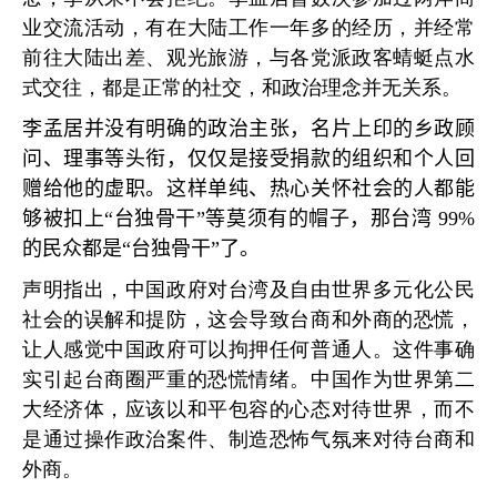
业交流活动，有在大陆工作一年多的经历，并经常
前往大陆出差、观光旅游，与各党派政客蜻蜓点水
式交往，都是正常的社交，和政治理念并无关系。
李孟居并没有明确的政治主张，名片上印的乡政顾
问、理事等头衔，仅仅是接受捐款的组织和个人回
赠给他的虚职。这样单纯、热心关怀社会的人都能
够被扣上
“
台独骨干
”
等莫须有的帽子，那台湾
99%
的民众都是
“
台独骨干
”
了。
声明指出，中国政府对台湾及自由世界多元化公民
社会的误解和提防，这会导致台商和外商的恐慌，
让人感觉中国政府可以拘押任何普通人。这件事确
实引起台商圈严重的恐慌情绪。中国作为世界第二
大经济体，应该以和平包容的心态对待世界，而不
是通过操作政治案件、制造恐怖气氛来对待台商和
外商。