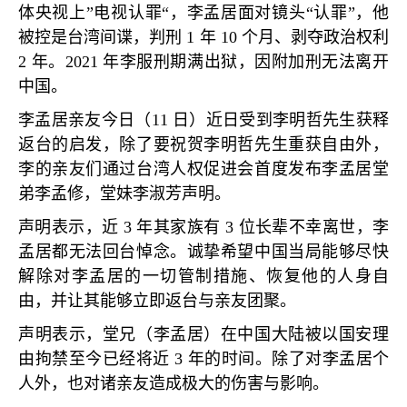
体央视上
”
电视认罪
“
，李孟居面对镜头
“
认罪
”
，他
被控是台湾间谍，判刑
1
年
10
个月、剥夺政治权利
2
年。
2021
年李服刑期满出狱，因附加刑无法离开
中国。
李孟居亲友今日（
11
日）近日受到李明哲先生获释
返台的启发，除了要祝贺李明哲先生重获自由外，
李的亲友们通过台湾人权促进会首度发布李孟居堂
弟李孟修，堂妹李淑芳声明。
声明表示，近
3
年其家族有
3
位长辈不幸离世，李
孟居都无法回台悼念。诚挚希望中国当局能够尽快
解除对李孟居的一切管制措施、恢复他的人身自
由，并让其能够立即返台与亲友团聚。
声明表示，堂兄（李孟居）在中国大陆被以国安理
由拘禁至今已经将近
3
年的时间。除了对李孟居个
人外，也对诸亲友造成极大的伤害与影响。