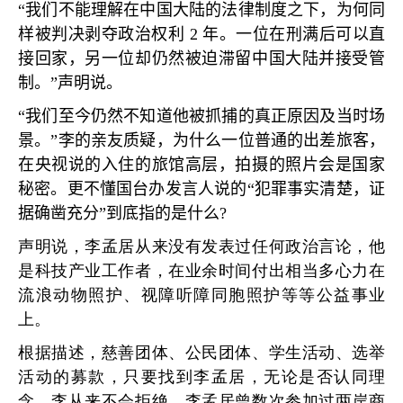
“
我们不能理解在中国大陆的法律制度之下，为何同
样被判决剥夺政治权利
2
年。一位在刑满后可以直
接回家，另一位却仍然被迫滞留中国大陆并接受管
制。
”
声明说。
“
我们至今仍然不知道他被抓捕的真正原因及当时场
景。
”
李的亲友质疑，为什么一位普通的出差旅客，
在央视说的入住的旅馆高层，拍摄的照片会是国家
秘密。更不懂国台办发言人说的
“
犯罪事实清楚，证
据确凿充分
”
到底指的是什么
?
声明说，李孟居从来没有发表过任何政治言论，他
是科技产业工作者，在业余时间付出相当多心力在
流浪动物照护、视障听障同胞照护等等公益事业
上。
根据描述，慈善团体、公民团体、学生活动、选举
活动的募款，只要找到李孟居，无论是否认同理
念，李从来不会拒绝。李孟居曾数次参加过两岸商