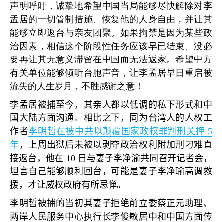
声明呼吁，诚挚地希望中国当局能够尽快解除对李
孟居的一切管制措施、恢复他的人身自由，并让其
能够立即返台与亲友团聚。如果拘禁是因为某些政
治因素，相信这个阶段性任务应该早已结束、没必
要再让其无意义滞留在中国而无法返家。希望中方
有关单位能够倾听台胞声音，让李孟居早日重启被
流失的人生岁月，不胜感谢之意！
李孟居被捕至今，其亲人都以低调的私下形式和中
国大陆方面沟通。相比之下，同为台湾人的人权工
作者
李明哲在被中共以颠覆国家政权罪判刑关押
5
年
，上周出狱后未被以剥夺政治权利附加刑刁难直
接返台，他在
10
日与妻子李净渝共同召开记者会，
坦言自己能够顺利回台，可能是妻子李净瑜高调救
援，才让威权政府有所忌惮。
李明哲被捕的当初其妻子拒绝前立委蔡正元助理、
两岸人民服务中心执行长李俊敏居中和中国方面传