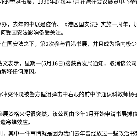
1990
7
办的香港书展，
年起每年
月在湾仔会议展览中心举
停办，去年的书展是疫情、《港区国安法》实施一周年，
如何受国安法影响备受关注。
2
年在国安法之下，第
次参与香港书展，并且成为场内极少
(5
16
)
帖文表示，星期一
月
日
接获贸发局通知，取消该公司
)
解释任何原因。
会冲突怀疑被警方催泪弹击中右眼的前中学通识科教师杨子
1
参展资格来得很突然，该公司由今年
月开始申请书展摊
制造寒蝉效应。
别，其中一件事情就是因为我们去年曾经放过一些政治书