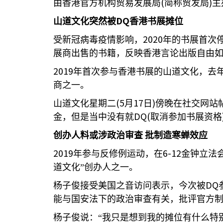
(
)
由香港官方机构贸易发展局
简称贸发局
主
DQ
山道文化突然被
香港书展摊位
2020
受新冠病毒疫情影响，
年的书展首次
展商出售的书籍，反映香港言论出版自由
2019
年首次参与香港书展的山道文化，去
商之一。
(5
17
)
山道文化星期二
月
日
傍晚在社交网站
DQ(
金，但是当中没有就
取消参加书展资格
创办人料或涉政治审查
批制造寒蝉效应
2019
6-12
年参与反修例运动，在
金钟立法
道文化”创办人之一。
DQ
杨子俊接受美国之音访问表示，今次被
能与国安法下的政治审查有关，批评官方
杨子俊说：“我只是想到我的摊位有什么特