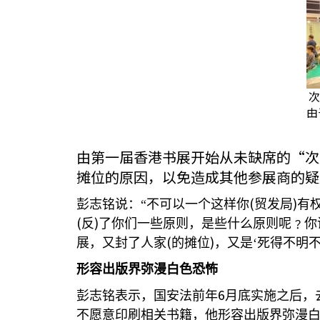
次
由
由第一届香港书展开始从未缺席的“次
摊位的原因，以免造成其他参展商的疑
(
)
彭志铭说：“不可以一个这样你
贸发局
有
(
)
反
了你们一些原则，是些什么原则呢﹖你
(
)
展，又封了人家
的摊位
，又是‘死得不明
形容出版界弥漫白色恐怖
6
彭志铭表示，国安法前年
月底实施之后，
不愿意印刷相关书籍，他形容出版界弥漫