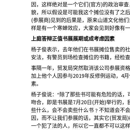
(
)
因，这样绝对是一个它们
官方
的政治审查
貌，所以假设是可能我这个摊位没有了之
(
)
参展商
见到的后果是，原来山道文化他们
样是有一个寒蝉效应，大家会见到好像有一
上庭答辩正值书展展期或成考虑因素
杨子俊表示，去年他们在书展摊位售卖的
安法，有警员到场检查摊位的书籍，经检
事隔一年，贸发局突然取消该公司参展资
2019
4
加上他个人因参与
年反修例运动，
月
素。
杨子俊说：“除了那些书可能有危险的话，
7
20
(
)
吻合，即是书展是
月
日
开始
举行的，
些什么，会不会卖些什么书﹖不知道会不
(
)
因，而不让我们参展的话，其实它
贸发局
一个犯了法的人，所以它一直都不可以这样