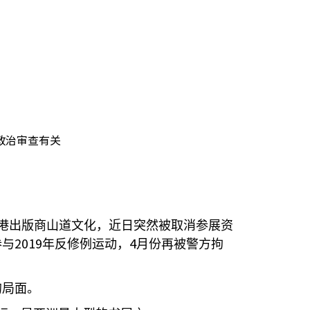
政治审查有关
港出版商山道文化，近日突然被取消参展资
2019
4
参与
年反修例运动，
月份再被警方拘
的局面。