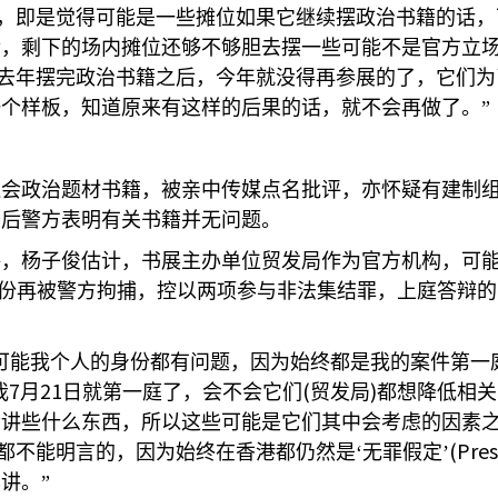
，即是觉得可能是一些摊位如果它继续摆政治书籍的话，
后，剩下的场内摊位还够不够胆去摆一些可能不是官方立
去年摆完政治书籍之后，今年就没得再参展的了，它们为
个样板，知道原来有这样的后果的话，就不会再做了。”
社会政治题材书籍，被亲中传媒点名批评，亦怀疑有建制
查后警方表明有关书籍并无问题。
格，杨子俊估计，书展主办单位贸发局作为官方机构，可
份再被警方拘捕，控以两项参与非法集结罪，上庭答辩的
可能我个人的身份都有问题，因为始终都是我的案件第一
7
21
(
)
我
月
日就第一庭了，会不会它们
贸发局
都想降低相关
会讲些什么东西，所以这些可能是它们其中会考虑的因素
(Pre
都不能明言的，因为始终在香港都仍然是‘无罪假定’
讲。”