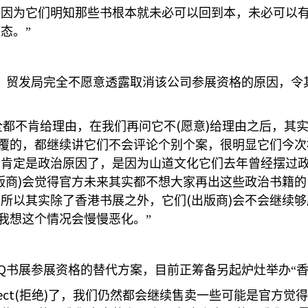
，因为它们明知那些书根本就未必可以回到本，未必可以
态。”
，贸发局完全不愿意透露取消该公司参展资格的原因，令
(
)
全都不肯给理由，在我们再问它不
愿意
给理由之后，其
覆的，都继续讲它们不会评论个别个案，很明显它们今次
由肯定是政治原因了，是因为山道文化它们去年曾经摆过
)
版商
会觉得官方未来其实都不想大家再出这些政治书籍的
(
)
，所以其实除了香港书展之外，它们
出版商
会不会继续够
我想这个情况会慢慢恶化。”
Q
书展参展资格的替代方案，目前正筹备另起炉灶举办“香
ect(
)
拒绝
了，我们仍然都会继续售卖一些可能是官方觉得