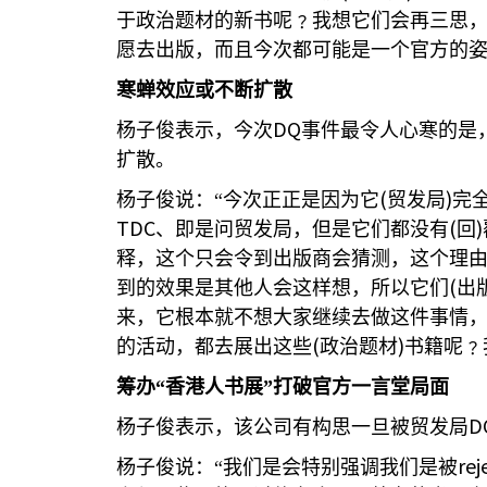
于政治题材的新书呢﹖我想它们会再三思
愿去出版，而且今次都可能是一个官方的姿
寒蝉效应或不断扩散
DQ
杨子俊表示，今次
事件最令人心寒的是
扩散。
(
)
杨子俊说：“今次正正是因为它
贸发局
完
TDC
(
)
、即是问贸发局，但是它们都没有
回
释，这个只会令到出版商会猜测，这个理
(
到的效果是其他人会这样想，所以它们
出
来，它根本就不想大家继续去做这件事情
(
)
的活动，都去展出这些
政治题材
书籍呢﹖
筹办“香港人书展”打破官方一言堂局面
D
杨子俊表示，该公司有构思一旦被贸发局
rej
杨子俊说：“我们是会特别强调我们是被