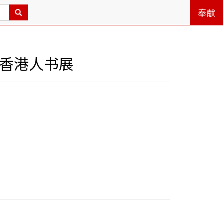
奉献
办香港人书展