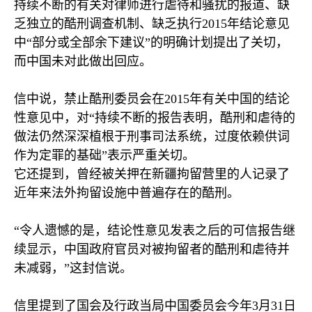
持续不断的有关对律师进行虐待和骚扰的报道、缺
乏独立的酷刑调查机制、缺乏执行
2015
年结论意见
中“部分或全部余下建议”的明确计划提出了关切，
而中国未对此做出回应。
信中说，禁止酷刑委员会在
2015
年有关中国的结论
性意见中，对“持续不断的报告表明，酷刑和虐待的
做法仍然深深植根于刑事司法系统，过度依赖供词
作为定罪的基础”表示严重关切。
它还提到，曾经被关押在新疆拘留营里的人记录了
近年来法外拘留设施中普遍存在的酷刑。
“令人遗憾的是，结论性意见发表之后的可信报告继
续显示，中国政府官员对被拘留者的酷刑和虐待并
未减弱，”这封信说。
信里提到了国会及行政当局中国委员会今年
3
月
31
日