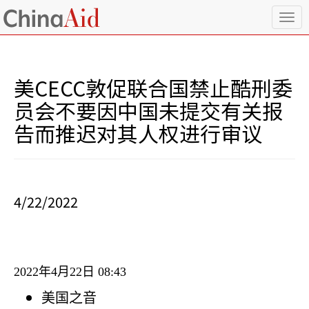
T
o
g
g
l
美CECC敦促联合国禁止酷刑委
e
n
员会不要因中国未提交有关报
a
告而推迟对其人权进行审议
v
i
g
a
t
i
4/22/2022
o
n
2022
年
4
月
22
日
08:43
美国之音