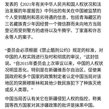
发表的《
2021
年有关中华人民共和国人权状况和法
治发展的年度报告》中列出的有关在中国被监禁的
个人受到酷刑和恶劣待遇的信息，包括青海藏区的
三名藏族青少年因经营一个微信群而未向地方当局
登记而受到警方的虐待以及牛腾宇、丁家喜和许志
永等人的案子。
“委员会必须根据《禁止酷刑公约》规定的标准，对
中国的人权实践进行及时和彻底的审议，”这封信
说。“自
2015
年委员会上次审议以来，中国的人权状
况明显恶化，特别是在新疆维吾尔自治区，促使美
国政府和多个国家的政策制定者认定中国当局对该
地区的突厥穆斯林和其他少数民族犯下了种族灭绝
或反人类罪。”
中国当局否认有关它在新疆侵犯人权的指控，称美
国等西方国家对其涉疆政策的批评是抹黑中国。