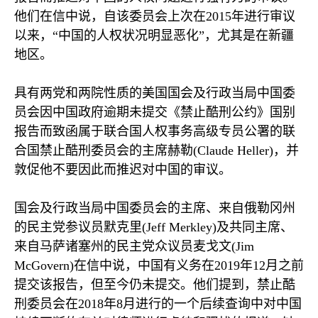
他们在信中说，自该委员会上次在
2015
年进行审议
以来，“中国的人权状况明显恶化”，尤其是在新疆
地区。
具有两党和两院性质的美国国会及行政当局中国委
员会因中国政府逾期未提交《禁止酷刑公约》国别
报告而致函属于联合国人权事务高级专员公署的联
合国禁止酷刑委员会的主席赫勒
(Claude Heller)
，并
敦促他不要因此而推迟对中国的审议。
国会及行政当局中国委员会的主席、来自俄勒冈州
的民主党参议员默克里
(Jeff Merkley)
及共同主席、
来自马萨诸塞州的民主党众议员麦戈文
(Jim
McGovern)
在信中说，中国有义务在
2019
年
12
月之前
提交该报告，但至今仍未提交。他们提到，禁止酷
刑委员会在
2018
年
8
月进行的一个后续查询中对中国