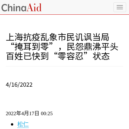
T
o
g
g
l
上海抗疫乱象市民讥讽当局
e
n
“掩耳到零”，民怨鼎沸平头
a
百姓已快到“零容忍”状态
v
i
g
a
t
i
4/16/2022
o
n
2022
年
4
月
17
日
00:25
松仁