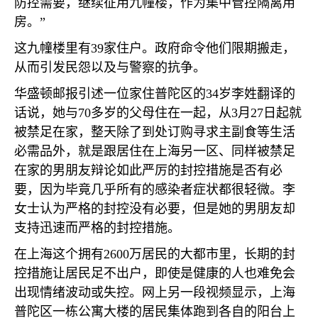
防控需要，继续征用九幢楼，作为集中管控隔离用
房。”
这九幢楼里有
39
家住户。政府命令他们限期搬走，
从而引发民怨以及与警察的抗争。
华盛顿邮报引述一位家住普陀区的
34
岁李姓翻译的
话说，她与
70
多岁的父母住在一起，从
3
月
27
日起就
被禁足在家，整天除了到处订购寻求主副食等生活
必需品外，就是跟居住在上海另一区、同样被禁足
在家的男朋友辩论如此严厉的封控措施是否有必
要，因为毕竟几乎所有的感染者症状都很轻微。李
女士认为严格的封控没有必要，但是她的男朋友却
支持迅速而严格的封控措施。
在上海这个拥有
2600
万居民的大都市里，长期的封
控措施让居民足不出户，即使是健康的人也难免会
出现情绪波动或失控。网上另一段视频显示，上海
普陀区一栋公寓大楼的居民集体跑到各自的阳台上