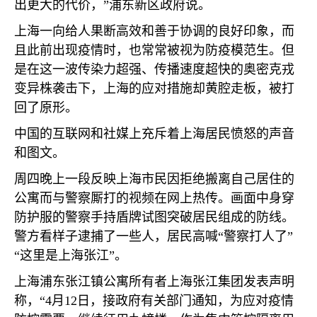
出更大的代价，”浦东新区政府说。
上海一向给人果断高效和善于协调的良好印象，而
且此前出现疫情时，也常常被视为防疫模范生。但
是在这一波传染力超强、传播速度超快的奥密克戎
变异株袭击下，上海的应对措施却黄腔走板，被打
回了原形。
中国的互联网和社媒上充斥着上海居民愤怒的声音
和图文。
周四晚上一段反映上海市民因拒绝搬离自己居住的
公寓而与警察厮打的视频在网上热传。画面中身穿
防护服的警察手持盾牌试图突破居民组成的防线。
警方看样子逮捕了一些人，居民高喊“警察打人了”
“这里是上海张江”。
上海浦东张江镇公寓所有者上海张江集团发表声明
称，“
4
月
12
日，接政府有关部门通知，为应对疫情