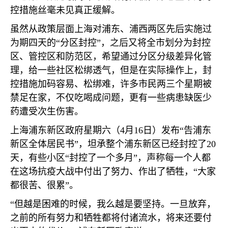
控措施丝毫未见真正缓解。
虽然从政策层面上海对浦东、浦西两区先后实施过
为期四天的“分区封控”，之后又将全市划分为封控
区、管控区和防范区，希望通过分区分级差异化管
理，给一些社区松绑透气，但是在实际操作上，封
控措施加码容易、松绑难，许多市民两三个星期被
禁足在家，不仅吃喝成问题，更有一些病患缺医少
药遭受次生伤害。
上海浦东新区政府星期六（
4
月
16
日）发布“告浦东
新区全体居民书”，坦承整个浦东新区已经封控了
20
天，有些小区“封控了一个多月”，声称每一个人都
在这场抗疫大战中付出了努力、作出了牺牲，“大家
都很苦、很累”。
“但越是困难的时候，我么越是要坚持。一旦放弃，
之前的所有努力和牺牲都将付诸流水，将来还要付