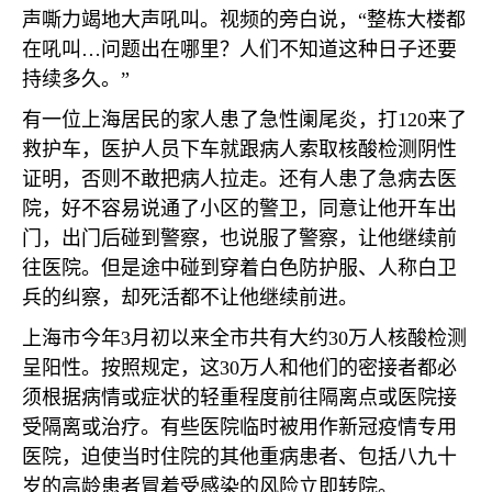
声嘶力竭地大声吼叫。视频的旁白说，“整栋大楼都
在吼叫…问题出在哪里？人们不知道这种日子还要
持续多久。”
有一位上海居民的家人患了急性阑尾炎，打
120
来了
救护车，医护人员下车就跟病人索取核酸检测阴性
证明，否则不敢把病人拉走。还有人患了急病去医
院，好不容易说通了小区的警卫，同意让他开车出
门，出门后碰到警察，也说服了警察，让他继续前
往医院。但是途中碰到穿着白色防护服、人称白卫
兵的纠察，却死活都不让他继续前进。
上海市今年
3
月初以来全市共有大约
30
万人核酸检测
呈阳性。按照规定，这
30
万人和他们的密接者都必
须根据病情或症状的轻重程度前往隔离点或医院接
受隔离或治疗。有些医院临时被用作新冠疫情专用
医院，迫使当时住院的其他重病患者、包括八九十
岁的高龄患者冒着受感染的风险立即转院。