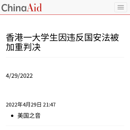
T
o
g
g
l
香港一大学生因违反国安法被
e
n
加重判决
a
v
i
g
a
4/29/2022
t
i
o
n
2022
4
29
21:47
年
月
日
美国之音