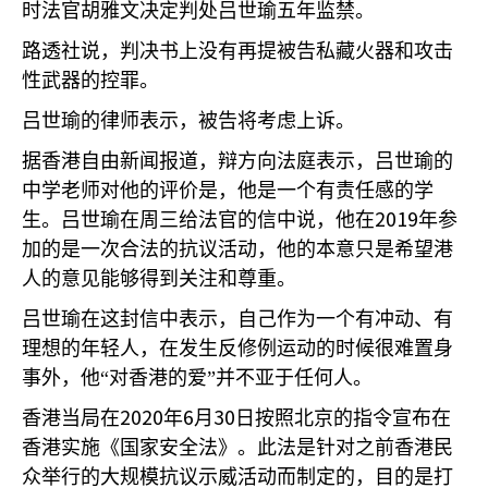
时法官胡雅文决定判处吕世瑜五年监禁。
路透社说，判决书上没有再提被告私藏火器和攻击
性武器的控罪。
吕世瑜的律师表示，被告将考虑上诉。
据香港自由新闻报道，辩方向法庭表示，吕世瑜的
中学老师对他的评价是，他是一个有责任感的学
2019
生。吕世瑜在周三给法官的信中说，他在
年参
加的是一次合法的抗议活动，他的本意只是希望港
人的意见能够得到关注和尊重。
吕世瑜在这封信中表示，自己作为一个有冲动、有
理想的年轻人，在发生反修例运动的时候很难置身
事外，他“对香港的爱”并不亚于任何人。
2020
6
30
香港当局在
年
月
日按照北京的指令宣布在
香港实施《国家安全法》。此法是针对之前香港民
众举行的大规模抗议示威活动而制定的，目的是打