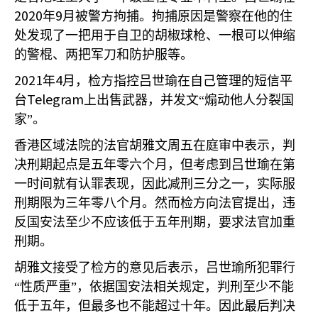
2020
9
年
月被警方拘捕。拘捕原因是警察在他的住
处发现了一把用于自卫的胡椒球枪、一根可以伸缩
的警棍、两把军刀和防护服等。
2021
4
年
月，检方指控吕世瑜在自己管理的短信平
Telegram
台
上出售武器，并发文“煽动他人分裂国
家”。
香港区域法院的法官胡雅文周五在庭审中表示，判
决刑期起点是五年零六个月，但考虑到吕世瑜在第
一时间就有认罪表现，因此减刑三分之一，实际服
刑期限为三年零八个月。然而检方向法官提出，违
反国安法至少不应该低于五年刑期，要求法官加重
刑期。
胡雅文接受了检方的意见后表示，吕世瑜所犯罪行
“性质严重”，依据国安法相关规定，判刑至少不能
低于五年，但最多也不能超过十年。因此最后判决