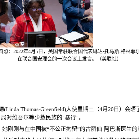
料照：
2022
年
4
月
5
日，美
国
常
驻联
合
国
代表琳
达
·托
马
斯
-
格林菲
在
联
合
国
安理
会
的一次
会议
上
发
言。（美
联
社）
德
(Linda Thomas-Greenfield)
大使星期三（
4
月
20
日）
会
晤
当
局
对维
吾
尔
等少
数
民族的“暴行”。
，她
刚刚
与在中
国
被“不公正拘留”的古
丽
仙·阿巴斯
医
生的