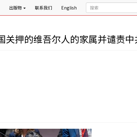
出版物
联系我们
English
国关押的维吾尔人的家属并谴责中