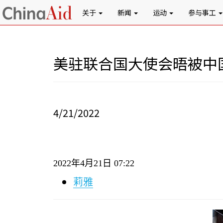
关于
新闻
运动
参与事工
美驻联合国大使会晤被中
4/21/2022
2022
年
4
月
21
日
07:22
莉雅