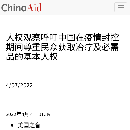
T
o
g
g
l
人权观察呼吁中国在疫情封控
e
n
期间尊重民众获取治疗及必需
a
品的基本人权
v
i
g
a
t
i
4/07/2022
o
n
2022
年
4
月
7
日
01:39
美国之音