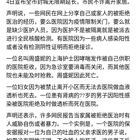
4
日宣布全市封城无限期延长，市民不许离开家居。
声明说，一些网民在网上分享自己或家人的被拒绝
医治的经历，要么医院因为疫情限制关门，要么就
是缺少医护人员，因为医护不是被隔离就是被派去
进行全民核酸检测。有医院因为一些病人感染阳性
或者没有检测阴性证明而拒绝接诊。
一位名叫周盛妮的上海护士因哮喘发作被自己供职
的医院拒收，因为急诊室要消毒而关闭，而其他医
院也未能及时抢救。周盛妮因此死亡。
一位妇女因为被禁止离开小区而无法去医院做血液
透析也死去。一位患有肾病的
77
岁的男子因阳性感
染被医院拒绝及时做透析而死在医院。
声明还表示，许多网民报告当家属被拒绝医治时有
人威胁自伤或者暴力。一个实例是，一个医院的保
安据报对一位为自己的吐血的父亲求医的男子说，