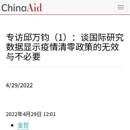
T
o
g
g
l
专访邱万钧（1）：谈国际研究
e
n
数据显示疫情清零政策的无效
a
与不必要
v
i
g
a
t
i
4/29/2022
o
n
2022
4
29
12:01
年
月
日
金哲