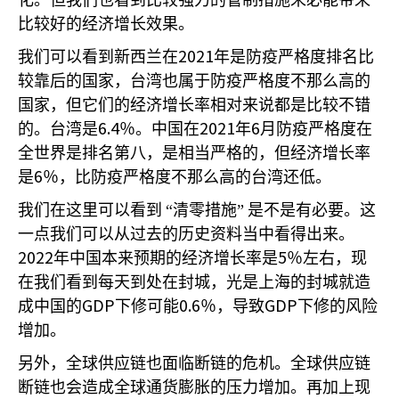
化。但我们也看到比较强力的管制措施未必能带来
比较好的经济增长效果。
2021
我们可以看到新西兰在
年是防疫严格度排名比
较靠后的国家，台湾也属于防疫严格度不那么高的
国家，但它们的经济增长率相对来说都是比较不错
6.4
2021
6
的。台湾是
％。中国在
年
月防疫严格度在
全世界是排名第八，是相当严格的，但经济增长率
6
是
％，比防疫严格度不那么高的台湾还低。
我们在这里可以看到
“清零措施”
是不是有必要。这
一点我们可以从过去的历史资料当中看得出来。
2022
5
年中国本来预期的经济增长率是
％左右，现
在我们看到每天到处在封城，光是上海的封城就造
GDP
0.6
GDP
成中国的
下修可能
％，导致
下修的风险
增加。
另外，全球供应链也面临断链的危机。全球供应链
断链也会造成全球通货膨胀的压力增加。再加上现