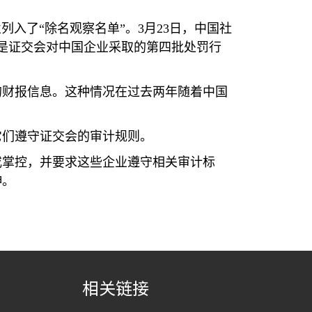
业
列入了“除名
观
察名
单
”。
3
月
23
日，中
国
社
是
证
交
会对
中
国
企
业
采取的第四批
处罚
行
的
财报
信息。
这
种情
况
在
过
去
两
年
随着
中
国
它
们
遵守
证
交
会
的
审计规则
。
或掌控，并要求
这
些企
业
遵守相
关审计标
伸。
相关链接