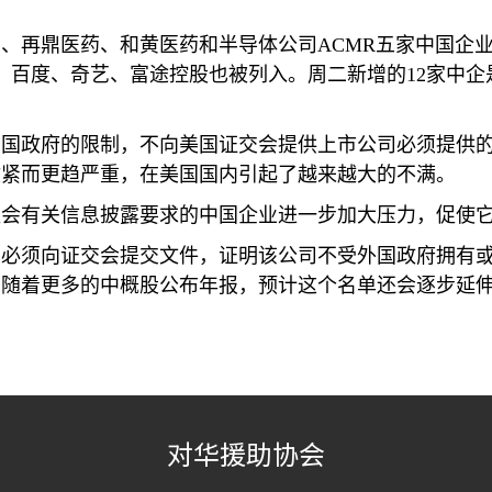
国
、再鼎
医药
、和
黄医药
和半
导
体公司
ACMR
五家中
国
企
，百度、奇
艺
、富途控股也被列入。周二新增的
12
家中企
中
国
政府的限制，不向美
国证
交
会
提供上市公司必
须
提供
收
紧
而更
趋严
重，在美
国国内
引起了越
来
越大的不
满
。
监会
有
关
信息披露要求的中
国
企
业进
一步加大
压
力，促使
法必
须
向
证
交
会
提交文件，
证
明
该
公司不受外
国
政府
拥
有
，
随着
更多的中概股公布年
报
，
预计这个
名
单还会
逐步延
对华援助协会