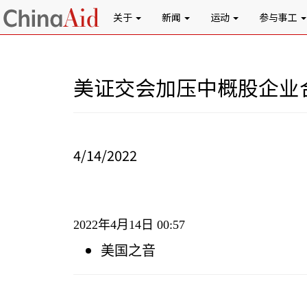
关于
新闻
运动
参与事工
美证交会加压中概股企业
4/14/2022
2022
年
4
月
14
日
00:57
美
国
之音