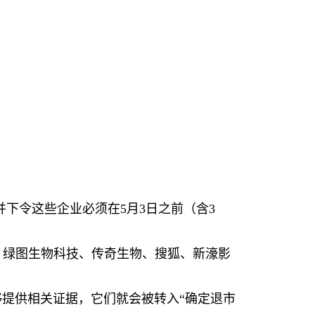
并下令
这
些企
业
必
须
在
5
月
3
日之前（含
3
、
绿图
生物科技、
传
奇生物、搜狐、新濠影
够
提供相
关证
据，它
们
就
会
被
转
入“确定退市