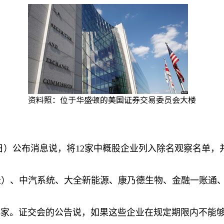
资料照：位于华盛顿的美国证券交易委员会大楼
日）公布消息
说
，
将
12
家中概股企
业
列入除名
观
察名
单
，
。
t
）、中汽系
统
、大全新能源、康乃德生物、金融一
账
通
。
3
家。
证
交
会
的公告
说
，如果
这
些企
业
在
规
定期限
内
不能