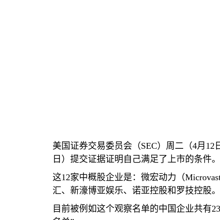
美
国证
券交易委
员会
（
SEC
）周二（
4
月
12
日）提交
证
据
证
明自己
满
足了上市的
条
件
这
12
家中概股企
业
是：微宏
动
力（
Microvas
汇
、新濠博
亚娱乐
、
诺亚
控股和
罗
技控股
目前被例如
这个观
察名
单
的中
国
企
业
共有
2