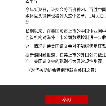
名
单
”。
今年
3
月
8
日，
证
交
会将
百
济
神州、百胜中
媒体巨
头
微博也被列入
这个
名
单
。
3
月
31
日
动
。
长
期以
来
，在美
国
股市上市的中
国
企
业
因
监
管机构
对
海外上市公司
数
据控制
进
一步
这
一情
况
迫使美
国证
交
会对
不能
够满
足
证
据新浪
财经报
道，在美上市的外
国
公司依
准。美
国证
交
会
的甄
别
行
为属
常
规
性步
骤
（对华援助协会特别转载自美国之音）
奉献