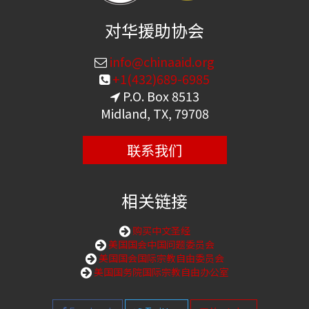
对华援助协会
info@chinaaid.org
+1(432)689-6985
P.O. Box 8513
Midland, TX, 79708
联系我们
相关链接
购买中文圣经
美国国会中国问题委员会
美国国会国际宗教自由委员会
美国国务院国际宗教自由办公室