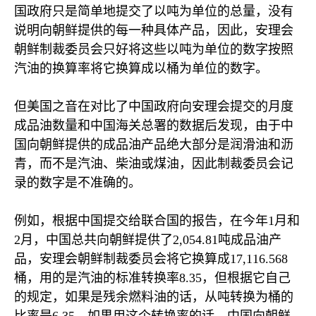
国政府只是简单地提交了以吨为单位的总量，没有
说明向朝鲜提供的每一种具体产品，因此，安理会
朝鲜制裁委员会只好将这些以吨为单位的数字按照
汽油的换算率将它换算成以桶为单位的数字。
但美国之音在对比了中国政府向安理会提交的月度
成品油数量和中国海关总署的数据后发现，由于中
国向朝鲜提供的成品油产品绝大部分是润滑油和沥
青，而不是汽油、柴油或煤油，因此制裁委员会记
录的数字是不准确的。
例如，根据中国提交给联合国的报告，在今年
1
月和
2
月，中国总共向朝鲜提供了
2,054.81
吨成品油产
品，安理会朝鲜制裁委员会将它换算成
17,116.568
桶，用的是汽油的标准转换率
8.35
，但根据它自己
的规定，如果是残余燃料油的话，从吨转换为桶的