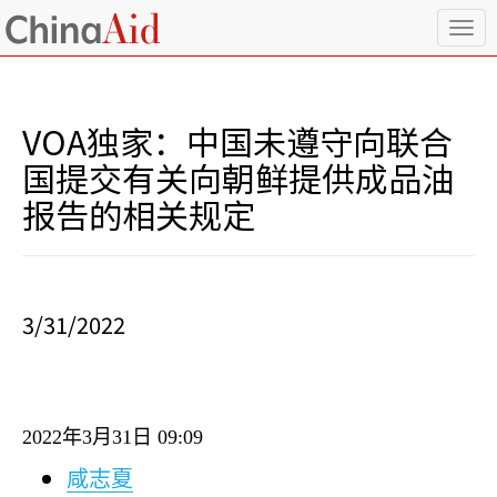
T
o
g
g
l
VOA独家：中国未遵守向联合
e
n
国提交有关向朝鲜提供成品油
a
报告的相关规定
v
i
g
a
t
i
3/31/2022
o
n
2022
年
3
月
31
日
09:09
咸志夏