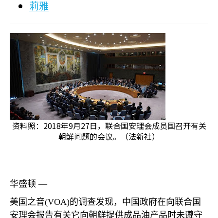
莉雅
资料照：2018年9月27日，联合国安理会成员国召开有关
朝鲜问题的会议。（法新社）
华盛顿 —
美国之音
(VOA)
的调查发现，中国政府在向联合国
安理会报告有关它向朝鲜提供成品油产品时未遵守