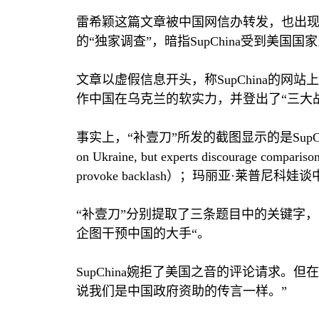
雷希颖这篇文章被中国网信办转发，也出现
的“独家调查”，暗指
SupChina
受到美国国家
文章以虚假信息开头，称
SupChina
的网站上
作中国在乌克兰的软实力，并登出了“三大
事实上，“补壹刀”所发的截图显示的是
SupC
on Ukraine, but experts discourage compariso
provoke backlash
）；玛丽亚·莱普尼科娃谈
“补壹刀”分别提取了三条题目中的关键字
企图干预中国的大手“。
SupChina
婉拒了美国之音的评论请求。但在
说我们是中国政府资助的传言一样。”