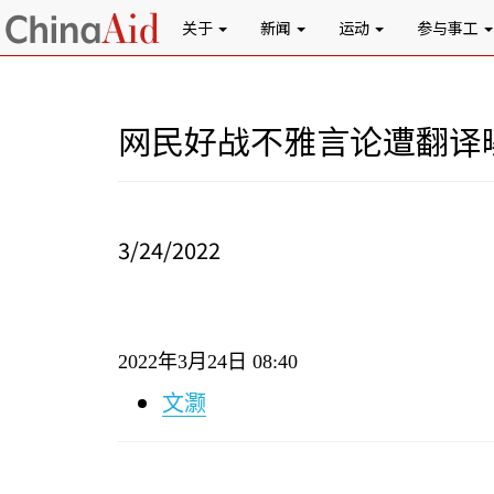
关于
新闻
运动
参与事工
网民好战不雅言论遭翻译
3/24/2022
2022
年
3
月
24
日
08:40
文灏