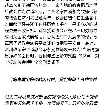
逃离来到了韩国济州岛。一家当地的教会把场地借
给教会作为讲道场所，至今这家由潘永光牧师带领
的教会在济州岛已经两年，教会信徒们在生活各个
方面都已经并还正在经历诸多艰难，寻求庇护的过
程更是一波三折。对华援助协会正在尽一切努力寻
求相关国家政府帮助，协助逃离中共魔爪的深圳改
革宗圣道教会
60
名基督徒们得到妥善安置。最近，
深圳改革宗圣道教会潘永光牧师发来题为“当病毒露
出狰狞的面目时，我们仰望上帝的笑脸”的文章，对
华援助协会特别全文刊登如下。
当病毒露出狰狞的面目时，我们仰望上帝的笑脸
过去三周以来济州新冠病例的确诊人数由几十例爆
增到今天的两千多例，疫情爆发了。政府防疫政策