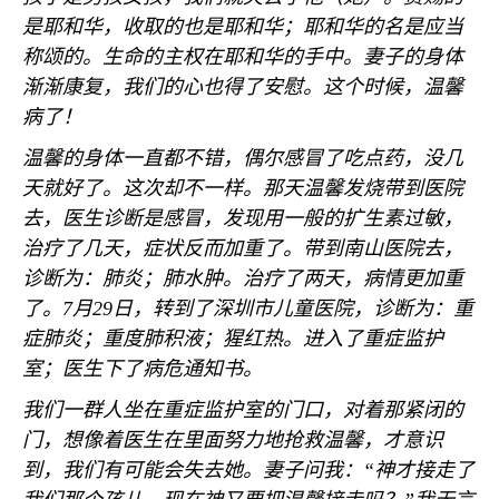
是耶和华，收取的也是耶和华；耶和华的名是应当
称颂的。生命的主权在耶和华的手中。妻子的身体
渐渐康复，我们的心也得了安慰。这个时候，温馨
病了！
温馨的身体一直都不错，偶尔感冒了吃点药，没几
天就好了。这次却不一样。那天温馨发烧带到医院
去，医生诊断是感冒，发现用一般的扩生素过敏，
治疗了几天，症状反而加重了。带到南山医院去，
诊断为：肺炎；肺水肿。治疗了两天，病情更加重
了。
7
月
29
日，转到了深圳市儿童医院，诊断为：重
症肺炎；重度肺积液；猩红热。进入了重症监护
室；医生下了病危通知书。
我们一群人坐在重症监护室的门口，对着那紧闭的
门，想像着医生在里面努力地抢救温馨，才意识
到，我们有可能会失去她。妻子问我：“神才接走了