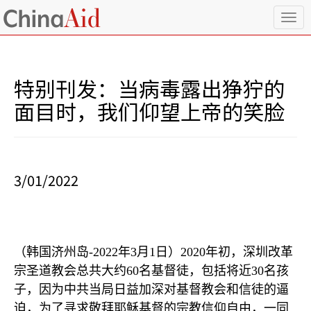
T
o
g
g
l
特别刊发：当病毒露出狰狞的
e
n
面目时，我们仰望上帝的笑脸
a
v
i
g
a
3/01/2022
t
i
o
n
（韩国济州岛
-2022
年
3
月
1
日）
2020
年初，深圳改革
宗圣道教会总共大约
60
名基督徒，包括将近
30
名孩
子，因为中共当局日益加深对基督教会和信徒的逼
迫，为了寻求敬拜耶稣基督的宗教信仰自由，一同