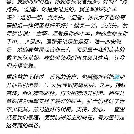
馨，我要问你问题，你要点头或者摇头，好吗？”点
点头。“温馨，你是受过洗的，属主耶稣的小羊
吗？”她想一想，点点头。“温馨，你长大了也像哥
哥姐姐一样领圣餐好不好？”她笑一笑，点点头。牧
师祷告说：“主啊，温馨是你的小羊，她的生命在你
手中……”是的，温馨无论是生是死，唯一的安慰
是，她的身体灵魂皆非己有，而是属于我们信实的
救主耶稣基督。牧师带领我们再次确认这点，让我
们大得安慰。
重症监护室经过一系列的治疗，包括胸外科把
肺
切
开插管引流等，
11
天后转到隔离病房。之后，持续
高烧，继发肺部脓肿，再次把肺切开引流。神在儿
童医院为温馨安排了最好的医生，护士们还送了她
不少玩具。弟兄姐妹的代祷，支持，爱心，一直围
绕着我们家庭，使我们得见主的同在，有力量行过
这死荫的幽谷。