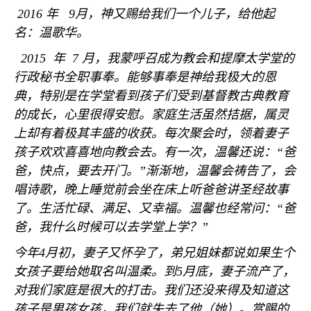
2016
年
9
月，神又赐给我们一个儿子，给他起
名：温歌华。
2015
年
7
月，我蒙呼召成为教会和提摩太学堂的
行政秘书全职事奉。能够事奉是神给我极大的恩
典，特别是在学堂看到孩子们受到基督教古典教育
的成长，心里很得安慰。家庭生活虽然拮据，属灵
上却有着极其丰盛的收获。每次聚会时，领着妻子
孩子欢欢喜喜地向教会去。有一次，温馨还说：“爸
爸，快点，要去开门。”渐渐地，温馨会祷告了，会
唱诗歌，晚上睡觉前会坐在床上听爸爸讲圣经故事
了。生活忙碌、满足、又幸福。温馨也经常问：“爸
爸，我什么时候可以去学堂上学？”
今年
4
月初，妻子又怀孕了，弟兄姐妹都说如果生个
女孩子要给她取名叫温柔。到
5
月底，妻子流产了，
对我们家庭是很大的打击。我们还没来得及知道这
孩子是男孩女孩，我们就失去了他（她）。赏赐的