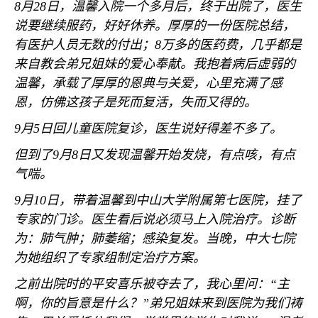
8
月
28
日，温馨入院一个多月后，终于出院了，医生
说要继续服药，好好休养。厚厚的一份医院总结，
有医护人员无数的付出；
8
万多的医药费，几乎都是
来自教会弟兄姐妹的爱心奉献。我抱着病后虚弱的
温馨，承载了厚厚的恩典与关爱，心里充满了感
恩，仿佛这孩子是死而复活，失而又得的。
9
月
5
日回儿童医院复诊，医生说好得差不多了。
但到了
9
月
8
日又发现温馨开始发烧，有点咳，有点
气喘。
9
月
10
日，带着温馨到中山大学附属第七医院，挂了
专家的门诊。医生看后说必须马上入院治疗。诊断
为：肺气肿；肺萎缩；感染复发。当晚，中大七院
为她组织了专家组制定治疗方案。
之前出院时的平安喜乐被夺去了，我心里问：“主
啊，你的旨意是什么？”弟兄姐妹来到医院为我们祷