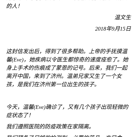
的人！
温文生
2018
年
9
月
15
日
这封信发出后，得到了很多帮助。上帝的手抚摸温
馨
(Eve)
，她疾病以令医生都惊奇的速度痊愈了。她
身上手术的伤痕成了蒙恩的记号。后来，我们一起
离开中国，来到了济州。温弟兄家又生了一个女
孩，是我们在济州第一位出生的孩子。
今天，温馨
(Eve)
确诊了，又有几个孩子出现轻微的
症状态了！
我们遵照医院的防疫政策在家隔离。