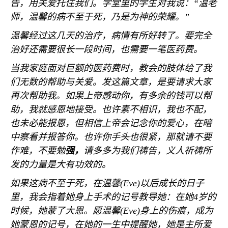
告，用关爱托住我们。学堂里的学生对我说：“温老
师，温馨的病不至于死，乃是为神的荣耀。”
温馨经过这几天的治疗，病情有所好转了。要完全
治好还需要很长一段时间，也需要一笔医药费。
当我家庭面对巨额的医药费时，教会的肢体给了我
们无数的帮助与关爱。发这篇文章，是要请求大家
再次帮助我。如果上帝感动你，有多余的钱可以帮
助，我就感恩地接受。也许素不相识，我也不配，
也未必能报恩，但相信上帝会记念你的爱心，在暗
中察看并报答你。也许你手头也很紧，那就请不要
作难，不要勉
强，
请多多为我们祷告，义人祈祷所
发的力量是大有功效的。
如果这病不至于死，在温馨
(Eve)
以后成长的日子
里，我会指着她身上手术的记号教导她：在她
4
岁的
时候，她蒙了大恩。愿温馨
(Eve)
身上的伤痕，成为
她蒙恩的记号，在她的一生中提醒她，她是主所爱