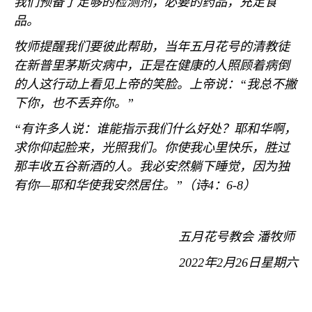
我们预备了足够的检测剂，必要的药品，充足食
品。
牧师提醒我们要彼此帮助，当年五月花号的清教徒
在新普里茅斯灾病中，正是在健康的人照顾着病倒
的人这行动上看见上帝的笑脸。上帝说：“我总不撇
下你，也不丢弃你。”
“有许多人说：谁能指示我们什么好处？耶和华啊，
求你仰起脸来，光照我们。你使我心里快乐，胜过
那丰收五谷新酒的人。我必安然躺下睡觉，因为独
有你
—
耶和华使我安然居住。”（诗
4
：
6-8
）
五月花号教会 潘牧师
2022
年
2
月
26
日星期六