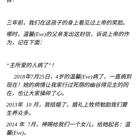
目！
三年前，我们在这孩子的身上看见过上帝的笑脸。
哪时，温馨
(Eve)
的父亲发出这封信，诉说上帝的作
为，记在下面：
“主所爱的人病了”！
2018
年
7
月
25
日，
4
岁的温馨
(Eve)
病了，一直病到
现在！她的病情让我家行过死荫的幽谷得见主的同
在，也让大家操碎了心。
2013
年
10
月，我结婚了，婚礼上牧师勉励我们要
生养众多。
2014
年
7
月，神赐给我们一个女儿，给她起名：温
馨
(Eve)
。