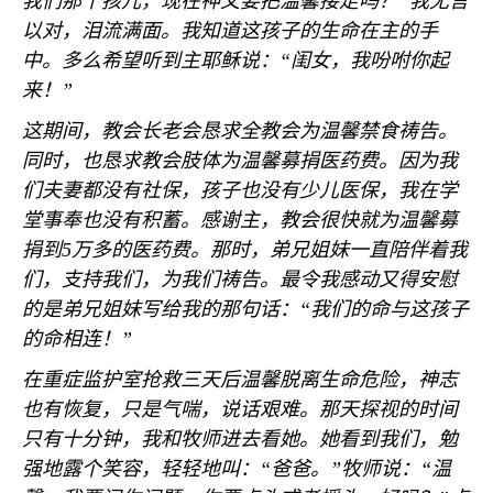
我们那个孩儿，现在神又要把温馨接走吗？”我无言
以对，泪流满面。我知道这孩子的生命在主的手
中。多么希望听到主耶稣说：“闺女，我吩咐你起
来！”
这期间，教会长老会恳求全教会为温馨禁食祷告。
同时，也恳求教会肢体为温馨募捐医药费。因为我
们夫妻都没有社保，孩子也没有少儿医保，我在学
堂事奉也没有积蓄。感谢主，教会很快就为温馨募
捐到
5
万多的医药费。那时，弟兄姐妹一直陪伴着我
们，支持我们，为我们祷告。最令我感动又得安慰
的是弟兄姐妹写给我的那句话：“我们的命与这孩子
的命相连！”
在重症监护室抢救三天后温馨脱离生命危险，神志
也有恢复，只是气喘，说话艰难。那天探视的时间
只有十分钟，我和牧师进去看她。她看到我们，勉
强地露个笑容，轻轻地叫：“爸爸。”牧师说：“温