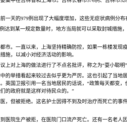
主要集中在吉林省和上海市。吉林长春市
576
例、吉林市
52
比前一天的
979
例出现了大幅度增加，这些无症状病例分布
病例达到某一规定数量时，地方当局就可以采取封城措施
大都市。一直以来，上海坚持精确防控，如果一栋楼发现
城措施，以减小对经济活动的影响。
议上对上海的做法进行了不点名批评，称之为“耍小聪明
控中的举措看起来较过去似乎更为严厉。这也引起了当地
。英国卫报引用一名当地居民的话说，“政策每天都变，
们的政府就是这样对待民众的。”
就医，但被拒绝。这名护士因得不到及时治疗而死亡的事
妇到医院生产被拒，在医院门口流产死亡。还有一名老人