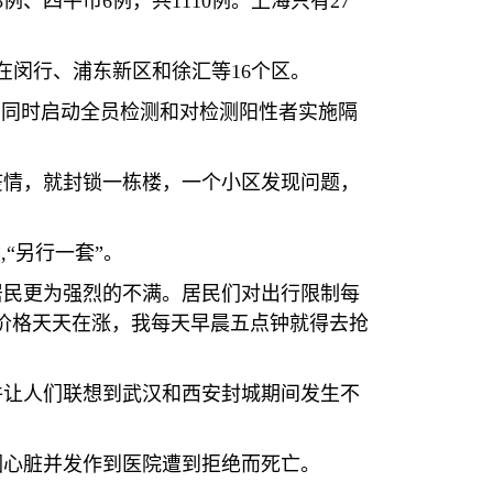
8
例、四平市
6
例，共
1110
例。上海只有
27
在闵行、浦东新区和徐汇等
16
个区。
，同时启动全员检测和对检测阳性者实施隔
疫情，就封锁一栋楼，一个小区发现问题，
”
,
“另行一套”。
居民更为强烈的不满。居民们对出行限制每
价格天天在涨，我每天早晨五点钟就得去抢
件让人们联想到武汉和西安封城期间发生不
因心脏并发作到医院遭到拒绝而死亡。