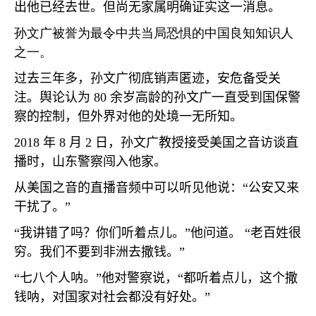
出他已经去世。但尚无家属明确证实这一消息。
孙文广被誉为最令中共当局恐惧的中国良知知识人
之一。
过去三年多，孙文广彻底销声匿迹，安危备受关
注。舆论认为
80
余岁高龄的孙文广一直受到国保警
察的控制，但外界对他的处境一无所知。
2018
年
8
月
2
日，孙文广教授接受美国之音访谈直
播时，山东警察闯入他家。
从美国之音的直播音频中可以听见他说：
“
公安又来
干扰了。
”
“
我讲错了吗？你们听着点儿。
”
他问道。
“
老百姓很
穷。我们不要到非洲去撒钱。
”
“
七八个人呐。
”
他对警察说，
“
都听着点儿，这个撒
钱呐，对国家对社会都没有好处。
”