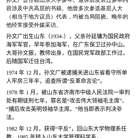
孙文广曾任教山东大学多年。退休后发表过多本内
容涉及中共高层的书籍。他曾多次参选基层人大
（相当于地方议员）代表，均被当局阻挠。晚年的
他经常接受外媒采访。
孙文广出生山东（
1934-
），父亲孙廷镛为国民政府
海军军官，早年参加海军，在广东保卫过孙中山。
大哥孙文振，教师出身，在国民党军政部工作过，
后随国军迁往台湾。
1974
年
12
月，孙文广被逮捕关进山东省看守所单
人牢房三年半，追查所谓
“
反革命言论
”
。
1978
年
1
月，被山东省济南市中级人民法院一审判
处有期徒刑七年，罪名是
“
攻击伟大领袖毛主席
”
、
“
捕后攻击英明领袖华主席。
”
他当即表示判决非
法。
1982
年
12
月，获得
“
平反
”
，回山东大学物理系任
教。
1985
年转入山东大学管理科学系。