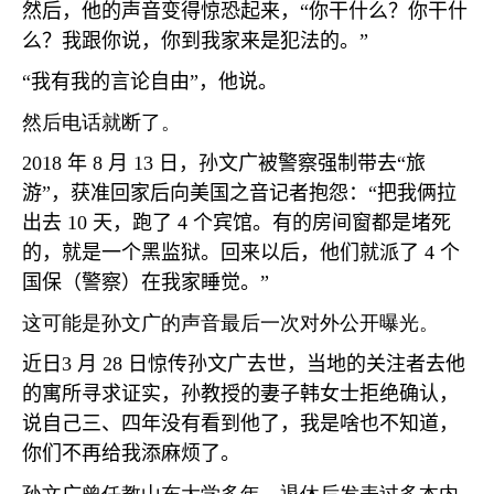
然后，他的声音变得惊恐起来，
“
你干什么？你干什
么？我跟你说，你到我家来是犯法的。
”
“
我有我的言论自由
”
，他说。
然后电话就断了。
2018
年
8
月
13
日，孙文广被警察强制带去
“
旅
游
”
，获准回家后向美国之音记者抱怨：
“
把我俩拉
出去
10
天，跑了
4
个宾馆。有的房间窗都是堵死
的，就是一个黑监狱。回来以后，他们就派了
4
个
国保（警察）在我家睡觉。
”
这可能是孙文广的声音最后一次对外公开曝光。
近日
3
月
28
日惊传孙文广去世，当地的关注者去他
的寓所寻求证实，孙教授的妻子韩女士拒绝确认，
说自己三、四年没有看到他了，我是啥也不知道，
你们不再给我添麻烦了。