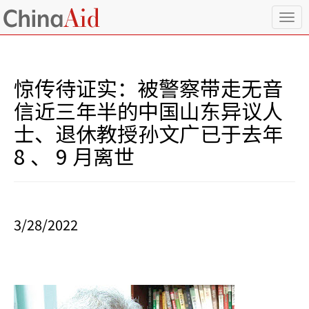
T
o
g
g
l
惊传待证实：被警察带走无音
e
n
信近三年半的中国山东异议人
a
士、退休教授孙文广已于去年
v
i
8 、 9 月离世
g
a
t
i
o
3/28/2022
n