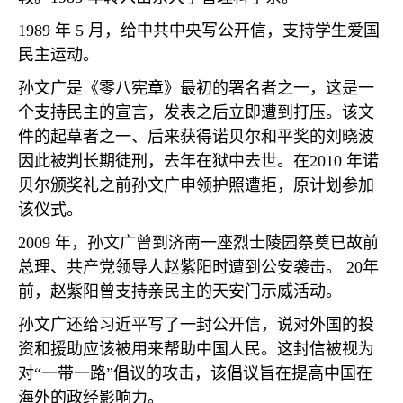
1989
年
5
月，给中共中央写公开信，支持学生爱国
民主运动。
孙文广是《零八宪章》最初的署名者之一，这是一
个支持民主的宣言，发表之后立即遭到打压。该文
件的起草者之一、后来获得诺贝尔和平奖的刘晓波
因此被判长期徒刑，去年在狱中去世。在
2010
年诺
贝尔颁奖礼之前孙文广申领护照遭拒，原计划参加
该仪式。
2009
年，孙文广曾到济南一座烈士陵园祭奠已故前
总理、共产党领导人赵紫阳时遭到公安袭击。
20
年
前，赵紫阳曾支持亲民主的天安门示威活动。
孙文广还给习近平写了一封公开信，说对外国的投
资和援助应该被用来帮助中国人民。这封信被视为
对
“
一带一路
”
倡议的攻击，该倡议旨在提高中国在
海外的政经影响力。