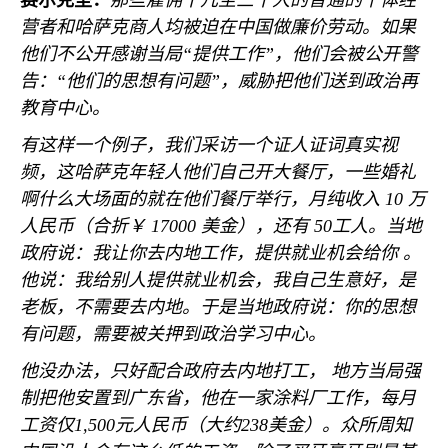
赛尔克坚：
那些雇佣十几至三十人的普通的个体经
营者和哈萨克商人均被迫在中国做廉价劳动。如果
他们不公开感谢当局
“
提供工作
”
，他们会被公开警
告：
“
他们的思想有问题
”
，威胁把他们送到政治再
教育中心。
有这样一个例子，我们采访一个证人证词真实视
频，这哈萨克年轻人他们自己开大餐厅，一些婚礼
啊什么大场面的就在他们餐厅举行，月纯收入
10
万
人民币（合折￥
17000
美金），还有
50
工人。当地
政府说：我让你去内地工作，提供就业机会给你 。
他说：我给别人提供就业机会，我自己生意好，是
老板，不需要去内地。于是当地政府说：你的思想
有问题，需要被关押到政治学习中心。
他没办法，只好配合政府去内地打工， 地方当局强
制把他安置到广东省，他在一家涂料厂工作，每月
工资仅
1,500
元人民币（大约
238
美金）。众所周知