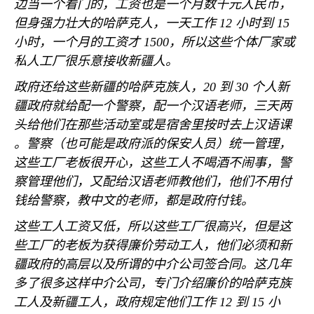
边当一个看门的，工资也是一个月数千元人民币，
但身强力壮大的哈萨克人，一天工作
12
小时到
15
小时，一个月的工资才
1500
，所以这些个体厂家或
私人工厂很乐意接收新疆人。
政府还给这些新疆的哈萨克族人，
20
到
30
个人新
疆政府就给配一个警察，配一个汉语老师，三天两
头给他们在那些活动室或是宿舍里按时去上汉语课
。警察（也可能是政府派的保安人员）统一管理，
这些工厂老板很开心，这些工人不喝酒不闹事，警
察管理他们，又配给汉语老师教他们，他们不用付
钱给警察，教中文的老师，都是政府付钱。
这些工人工资又低，所以这些工厂很高兴，但是这
些工厂的老板为获得廉价劳动工人，他们必须和新
疆政府的高层以及所谓的中介公司签合同。这几年
多了很多这样中介公司，专门介绍廉价的哈萨克族
工人及新疆工人，政府规定他们工作
12
到
15
小