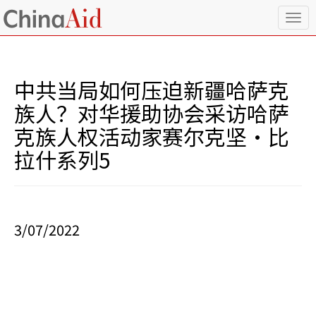
T
o
g
g
l
中共当局如何压迫新疆哈萨克
e
n
族人？对华援助协会采访哈萨
a
克族人权活动家赛尔克坚·比
v
i
拉什系列5
g
a
t
i
o
3/07/2022
n