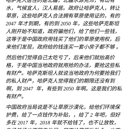
哈萨克人居住的是北疆，北疆水源充沛，有山有
水，气候宜人，汉人易居。政府让哈萨克人，转让
草原，这些哈萨克人合法拥有草原使用证的，有的
2047
年才到期，有的到
2050
年，这些哈萨克斯坦
人刚开始不知道，政府骗他们，给了他们一些钱，
这等于是中国政府用钱买了他们的草原使用权，后
来他们发现，政府给的钱连买一套小房子都不够 。
然后他们觉得自己太吃亏了，后来他们就抬高价
格，于是中国当地政府就用抢的办法，要抢这些私
有财产。哈萨克斯坦人就说当地政府为何要抢我们
的私人财产，哈萨克人觉得我们的期限还没有到
啊，到
2047
年，有些到
2050
年啊。这是我们的私
有财产。
中国政府当局说是不让草原沙漠化，给他们环境保
护费，给了一点钱作为补贴，，给了
2
年吧，但好
多在
2017
年，
2018
年就不给钱了，也不让放牧，