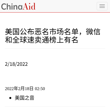
T
o
g
g
l
美国公布恶名市场名单，微信
e
n
和全球速卖通榜上有名
a
v
i
g
a
2/18/2022
t
i
o
n
2022
年
2
月
18
日
02:50
美国之音