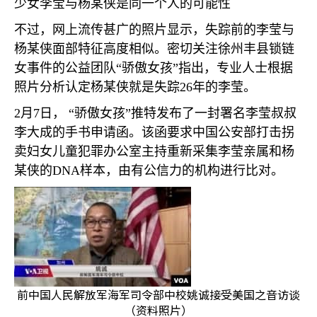
少女李莹与杨某侠是同一个人的可能性
不过，网上流传甚广的照片显示，失踪前的李莹与
杨某侠面部特征高度相似。密切关注徐州丰县锁链
女事件的公益团队“骄傲女孩”指出，专业人士根据
照片分析认定杨某侠就是失踪
26
年的李莹。
2
月
7
日， “骄傲女孩”推特发布了一封署名李莹叔叔
李大成的手书申请函。该函要求中国公安部打击拐
卖妇女儿童犯罪办公室主持重新采集李莹亲属和杨
某侠的
DNA
样本，由有公信力的机构进行比对。
前中国人民解放军海军司令部中校姚诚接受美国之音访谈
（资料照片）