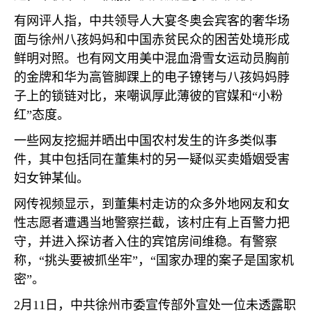
有网评人指，中共领导人大宴冬奥会宾客的奢华场
面与徐州八孩妈妈和中国赤贫民众的困苦处境形成
鲜明对照。也有网文用美中混血滑雪女运动员胸前
的金牌和华为高管脚踝上的电子镣铐与八孩妈妈脖
子上的锁链对比，来嘲讽厚此薄彼的官媒和“小粉
红”态度。
一些网友挖掘并晒出中国农村发生的许多类似事
件，其中包括同在董集村的另一疑似买卖婚姻受害
妇女钟某仙。
网传视频显示，到董集村走访的众多外地网友和女
性志愿者遭遇当地警察拦截，该村庄有上百警力把
守，并进入探访者入住的宾馆房间维稳。有警察
称，“挑头要被抓坐牢”，“国家办理的案子是国家机
密”。
2
月
11
日，中共徐州市委宣传部外宣处一位未透露职