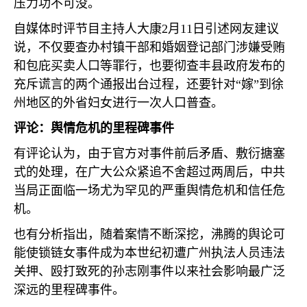
压力功不可没。
自媒体时评节目主持人大康
2
月
11
日引述网友建议
说，不仅要查办村镇干部和婚姻登记部门涉嫌受贿
和包庇买卖人口等罪行，也要彻查丰县政府发布的
充斥谎言的两个通报出台过程，还要针对“嫁”到徐
州地区的外省妇女进行一次人口普查。
评论：舆情危机的里程碑事件
有评论认为，由于官方对事件前后矛盾、敷衍搪塞
式的处理，在广大公众紧追不舍超过两周后，中共
当局正面临一场尤为罕见的严重舆情危机和信任危
机。
也有分析指出，随着案情不断深挖，沸腾的舆论可
能使锁链女事件成为本世纪初遭广州执法人员违法
关押、殴打致死的孙志刚事件以来社会影响最广泛
深远的里程碑事件。