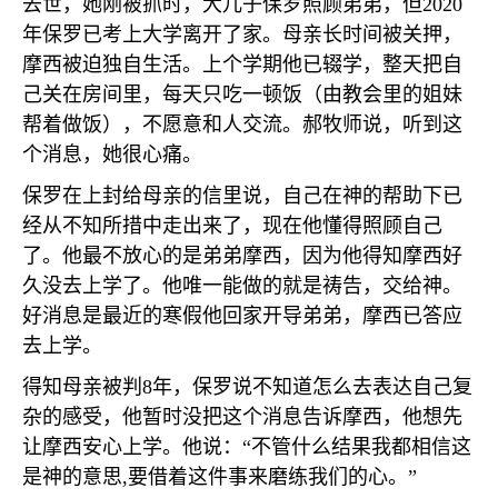
去世，她刚被抓时，大儿子保罗照顾弟弟，但
2020
年保罗已考上大学离开了家。母亲长时间被关押，
摩西被迫独自生活。上个学期他已辍学，整天把自
己关在房间里，每天只吃一顿饭（由教会里的姐妹
帮着做饭），不愿意和人交流。郝牧师说，听到这
个消息，她很心痛。
保罗在上封给母亲的信里说，自己在神的帮助下已
经从不知所措中走出来了，现在他懂得照顾自己
了。他最不放心的是弟弟摩西，因为他得知摩西好
久没去上学了。他唯一能做的就是祷告，交给神。
好消息是最近的寒假他回家开导弟弟，摩西已答应
去上学。
得知母亲被判
8
年，保罗说不知道怎么去表达自己复
杂的感受，他暂时没把这个消息告诉摩西，他想先
让摩西安心上学。他说：
“
不管什么结果我都相信这
是神的意思
,
要借着这件事来磨练我们的心。
”