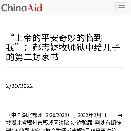
T
o
g
g
l
“上帝的平安奇妙的临到
e
n
我”：郝志娓牧师狱中给儿子
a
的第二封家书
v
i
g
a
t
i
2/20/2022
o
n
（中国湖北鄂州
- 2/20/2022
）于
2022
年
2
月
11
日一审
被湖北省鄂州市鄂城区法院以
“
诈骗罪
”
判处有期徒