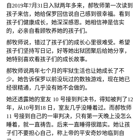
自
2019
年
7
月
31
日入狱两年多来，郝牧师第一次读到
孩子来信，她给保罗回信说自己感到很幸福。看到
孩子们健康成长，她深深感恩。她相信神是信实
的，必亲自看顾牧养她的孩子们。
郝牧师说，错过了孩子们的成长心里很难受。希望
孩子们坚持写日记，好等她出狱团聚后给她分享，
她特别喜欢看孩子们的成长故事。
郝牧师说两年七个月的牢狱生活也让她成长了不
少。她告诉保罗以前没玩过的数独游戏，现在她已
经很精通，几乎没有她不会做的。
她还透露她的室友
10
号接到判决书，得知被判了
12
年，从
10
号到
18
日，室友几乎没睡着过。而郝牧师
11
号接到自己的一审判决，只有第一天晚上没怎么
睡着，就一直祷告。后来一直睡得很踏实。她让孩
子们不要担心自己，称上帝的平安奇妙地临到自