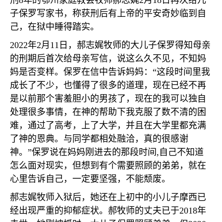
刑
8
年的鄂州家庭教会牧师郝志娓
2
月
18
日再次给儿
子保罗写家书，称获刑后有上帝的平安奇妙临到自
己，在狱中睡得踏实。
2022
年
2
月
11
日，郝志娓牧师的大儿子保罗得知母亲
的刑期后首次给母亲写信，说这么久不见，不知妈
妈是否变样。保罗在信中告诉妈妈：
“
这段时间里我
成长了不少，也懂得了很多的道理，现在已经不再
是以前那个害羞胆小的男孩了，现在的我可以独自
处理很多事情，在神的帮助下我克服了数不清的困
难，通过了高考，上了大学，并且在大学里都充满
了神的恩典。与同学都相处融洽，真的很感谢
神。
”
保罗说在妈妈刚进去的那段时间
,
自己不知道
怎么面对现实，但想到有个需要照顾的弟弟，就在
心里告诉自己，一定要坚强，不能颓废。
郝志娓牧师入狱后，她还在上初中的小儿子摩西已
经出现严重的抑郁症状。郝牧师的丈夫已于
2018
年