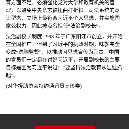
育方面不足，必须强化党对大学和教育机关的管
理，以避免中央意志被扭曲打折扣。司法系统的意
识型态，立场上最符合习近平个人思想，并实施国
家公权力，因此被点名担任
“
法治副校长
”
。
法治副校长制度
1998
年于广东阳江市创立，并开始
在全国推广。但到了习近平的执政时期，味就完全
变成
“
洗脑监督
”
，以推动习思想宣传为职责。中国
的官员们一定都在讨好习近平，开展副校长的主要
目标是因为习近平说过：
“
要坚持法治教育从娃娃抓
起
”
。
(
对华援助协会特约通讯员高珍赛
)