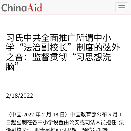
T
o
g
g
l
习氏中共全面推广所谓中小
e
n
学“法治副校长”制度的弦外
a
之音：监督贯彻“习思想洗
v
i
脑”
g
a
t
i
o
2/18/2022
n
（中国
-2022
年
2
月
18
日）中国教育部公布
5
月
1
日起强制在各中小学设置由公安或司法人员担任
“
法
治副校长
”
，职责是推动习思想、预防犯罪等
。