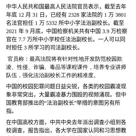
中华人民共和国最高人民法院官员表示，截至去年
年底
12
月
31
日，已经有
2328
家法院的
1
万
3801
名法官担任
1
万
5332
所中小学法治副校长。截至
2021
年
9
月底，中国检察机关共有中国
3.9
万检察
官在
7.7
万所中小学校任法治副校长。一人可以同
时担任
3
所学习的司法副校长。
官员称：最高法院将有针对性地开发防范校园欺
凌、性侵、诈骗、毒品等课程课件，培养专业讲师
队伍，强化法治副校长工作的精准度。
中国的校园犯罪问题日益尖锐，各类的校园霸凌现
象非常突出，大量霸凌暴力围殴的视频涌现。但中
国教育部推出的
“
法治副校长
”
举措的意图另有所
指。
在中国高校方面，中共中央去年派出调查小组到各
校调查，报告指出，各大学在国家认同和习思想教