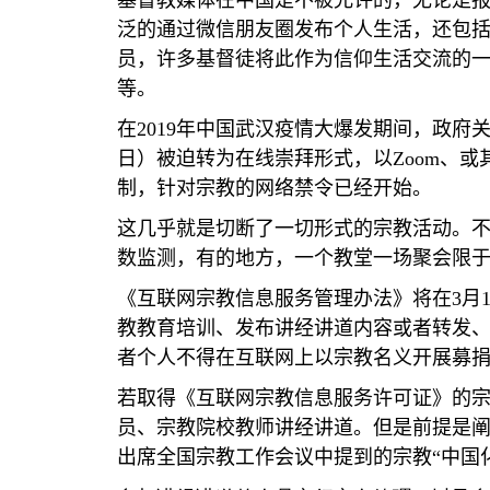
基督教媒体在中国是不被允许的，无论是
泛的通过微信朋友圈发布个人生活，还包
员，许多基督徒将此作为信仰生活交流的
等。
在
2019
年中国武汉疫情大爆发期间，政府
日）被迫转为在线崇拜形式，以
Zoom
、或
制，针对宗教的网络禁令已经开始。
这几乎就是切断了一切形式的宗教活动。
数监测，有的地方，一个教堂一场聚会限
《互联网宗教信息服务管理办法》将在
3
月
教教育培训、发布讲经讲道内容或者转发
者个人不得在互联网上以宗教名义开展募
若取得《互联网宗教信息服务许可证》的
员、宗教院校教师讲经讲道。但是前提是
出席全国宗教工作会议中提到的宗教
“
中国