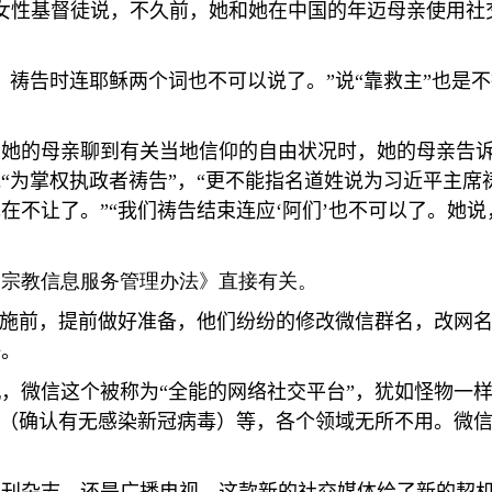
女性基督徒说，不久前，她和她在中国的年迈母亲使用社
，祷告时连耶稣两个词也不可以说了。
”
说
“
靠救主
”
也是不
和她的母亲聊到有关当地信仰的自由状况时，她的母亲告
说
“
为掌权执政者祷告
”
，
“
更不能指名道姓说为习近平主席
现在不让了。
”“
我们祷告结束连应
‘
阿们
’
也不可以了。她说
网宗教信息服务管理办法》直接有关。
施前，提前做好准备，他们纷纷的修改微信群名，改网
任。
机，微信这个被称为
“
全能的网络社交平台
”
，犹如怪物一
（确认有无感染新冠病毒）等，各个领域无所不用。微