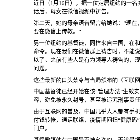
近日（
1
月
16
日），据一位定居纽约的一名
话后，母女在微信视频中祷告。
第二天，她的母亲语音留言给她说：
“
现在
要在微信上传教。
”
另一位纽约的基督徒，同样来自中国，在
命令。现在我们在微信群上祷告时，不能
以了。之前有些人是有为领导人祷告的，
问题。
这些最新的口头禁令与当局颁布的《互联
中国基督徒已经开始在该
“
管理办法
”
生效实
容，避免被永久封号，甚至被追究刑事责
由于互联网的普及，中国几乎人人都有手
付钱转帐，通话联络，疫情期间扫
“
健康码
”
门户。