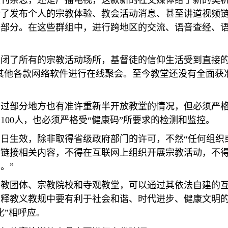
报刊杂志，还是广播电视，这款新的社交媒体给了新的契
括了发布个人的宗教体验、教会活动消息、甚至讲道视频
一部分。在这些群组中，进行跨地区的交流、语音查经、
关闭了所有的宗教活动场所，基督徒的信仰生活受到直接
其他各款网络软件进行在线聚会。至今教堂还没有全面获
不过部分地方也有准许重新半开放教堂的情况，但必须严
于
100
人，也必须严格受
“
健康码
”
所要求的检测和监控。
1
日生效，除非取得省级政府部门的许可，不然
“
任何组织
、链接相关内容，不得在互联网上组织开展宗教活动，不
捐。
”
宗教团体、宗教院校和寺观教堂，可以通过其依法自建的
阐释教义教规中要有利于社会和谐、时代进步、健康文明
化
”
相呼应。