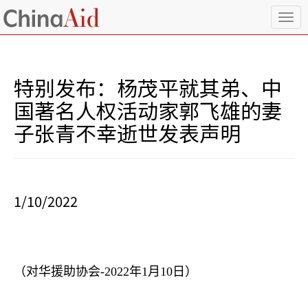
T
o
g
g
l
特别发布：杨茂平就其弟、中
e
n
国著名人权活动家郭飞雄的妻
a
子张青不幸逝世发表声明
v
i
g
a
t
i
1/10/2022
o
n
（对华援助协会
-2022
年
1
月
10
日）