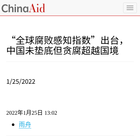
T
o
g
g
l
“全球腐败感知指数”出台，
e
n
中国未垫底但贪腐超越国境
a
v
i
g
a
1/25/2022
t
i
o
n
2022
年
1
月
25
日
13:02
雨舟