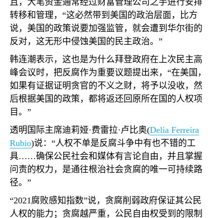
且，大笔资金通常经过财富管理公司之手进行安排
转移和管理，“这必然带到美国的政治层面，比方
说，美国的政策说要加强监管，就会遭到华尔街的
反对，这无形中侵蚀美国的民主政治。”
韩连潮表示，这也是为什么拜登政府在上次民主高
峰会议时，把反腐作为重要议题提出来，“在美国，
如果有证据证明贪官的不义之财，将予以没收，然
后根据美国的政策，都将返还回原所在国的人权项
目。”
透明国际主席迪莉娅·费雷拉·卢比奥
(
Delia Ferreira
Rubio
)
说：“人权不单是反腐斗争中有也不错的工
具……确保公民社会和媒体有言论自由，并且掌握
问责的权力，是通往根治社会贪腐的唯一可持续路
径。”
“
2021
腐败感知指数”说，贪腐削弱政府保证其公民
人权的能力；贪腐越严重，公民自由权受到的限制