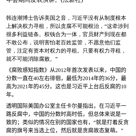
韩连潮博士告诉美国之音，习近平没有从制度根本
上解决权力寻租，所以贪腐不可能根治，“这牵涉到
很多利益链条。权钱合为一体，官员财产到现在都
不敢公布，说明害怕老百姓监管，不愿意他们监
管，注定有资本对权力的寻租。只要有权力寻租，
就不可能消除腐败。”
《腐败感知指数》从
2012
年首次发表以来，中国的
分数一直在
40
左右徘徊，最低为
2014
年的
36
分，最
高为
2021
年的
45
分。这也是习近平上台后反腐的
10
年。
透明国际美国办公室主任卡尔曼指出，在习近平一
路反腐中，中国的分数时高时低，但总体来说是一
致的；类似的情况在别的国家也有，“就是打着反贪
腐的旗号来当选上位，然后就是贪腐故态复萌。”