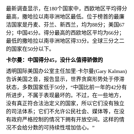
最新调查显示，在
180
个国家中，西欧地区平均得分
最高，撒哈拉以南非洲地区最低。位于榜首的最廉
洁国家是丹麦、芬兰、新西兰，均为
88
分；美国
67
分；中国
45
分。得分最高的西欧地区平均为
66
分；
最低的撒哈拉以南非洲地区得
33
分。全球三分之二
的国家在
50
分以下。
卡尔曼：中国得分
45
，没什么值得骄傲的
透明国际美国办公室主任加里·卡尔曼
(Gary Kalman)
告诉美国之音，报告显示，世界贪腐形势处于停滞
状态，多数国家低于
50
分，“中国比前一年的
42
分有
所进步，不属于表现最坏的。不过，在一些地方，
没有真正符合法治定义的国家，所以它们没有独立
的司法体系；它们不允许公民社会、媒体等，在没
有政府严格控制的情况下拥有开放空间。这样的情
况不会给分数的可持续性增加信心。”