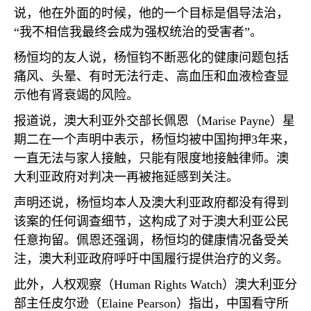
说，他在外面的时候，他的一个目标是倡导法治，
“我不相信我最终会成为强权统治的受害者”。
杨恒均的友人说，杨恒钧不断恶化的健康问题包括
痛风、头晕、有时无法行走、高血压和血液检查显
示他有肾衰竭的风险。
报道说，澳大利亚外交部长佩恩（
Marise Payne
）星
期二在一个声明中表示，杨恒均被中国拘押
3
年来，
一直无法与家人接触，只能有限度地接触律师。澳
大利亚政府对判决一再被拖延感到关注。
声明还说，杨恒均本人及澳大利亚政府都没有得到
该案的任何调查细节，这构成了对于澳大利亚公民
任意拘留。佩恩还强调，杨恒均的健康情况备受关
注，澳大利亚政府呼吁中国履行提供治疗的义务。
此外，人权观察（
Human Rights Watch
）澳大利亚分
部主任皮尔逊（
Elaine Pearson
）指出，中国看守所