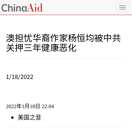
T
o
g
g
l
澳担忧华裔作家杨恒均被中共
e
n
关押三年健康恶化
a
v
i
g
a
1/18/2022
t
i
o
n
2022
年
1
月
18
日
22:04
美国之音