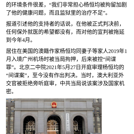
的环境条件很差，“我们非常担心杨恒均被拘留加剧
了他的健康问题，而且监狱里的治疗不足”。
报道引述他的支持者的话说，在他被正式判决前，
任何保外就医的希望都没有，而对他的宣判被拖延
到今年
4
月。
居住在美国的澳籍作家杨恒均同妻子等家人
2019
年
1
月入境广州机场时被当局拘押，后来被控“间谍
罪”。北京二中院
2021
年
5
月
27
日开庭审理杨恒均的
“间谍案”，至今没有作出判决。当时，澳大利亚外
交官被拒绝旁听庭审，中共当局说该案涉及国家机
密。