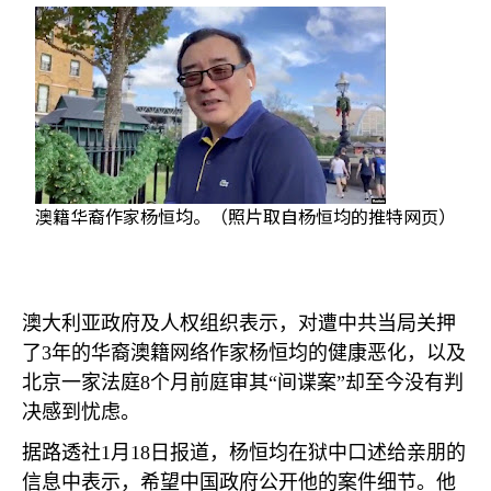
澳籍华裔作家杨恒均。（照片取自杨恒均的推特网页）
澳大利亚政府及人权组织表示，对遭中共当局关押
了
3
年的华裔澳籍网络作家杨恒均的健康恶化，以及
北京一家法庭
8
个月前庭审其“间谍案”却至今没有判
决感到忧虑。
据路透社
1
月
18
日报道，杨恒均在狱中口述给亲朋的
信息中表示，希望中国政府公开他的案件细节。他