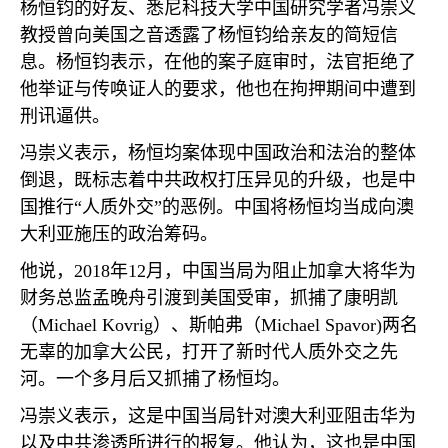
杨恒钧的好友、悉尼科技大学中国研究学者冯崇义
教授曾向美国之音透露了杨恒钧给亲友的简短信
息。杨恒钧表示，在他的案子庭审时，法官拒绝了
他举证与传唤证人的要求，他也在拘押期间中遭到
刑讯逼供。
冯崇义表示，杨恒均案体现中国政治和法治的整体
倒退，既标志着中共政权打压异见的升级，也是中
国推行“人质外交”的恶例。中国将杨恒均当成向澳
大利亚施压的政治筹码。
他说，
2018
年
12
月，中国当局为阻止加拿大将华为
财务总监孟晚舟引渡到美国受审，抓捕了康明凯
（
Michael Kovrig
）、斯帕弗（
Michael Spavor)
两名
无辜的加拿大公民，打开了新时代人质外交之先
河。一个多月后又抓捕了杨恒均。
冯崇义表示，这是中国当局针对澳大利亚阻击华为
以及中共渗透所进行的报复。他认为，这也是中国