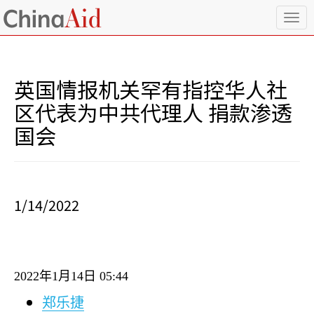
T
o
g
g
l
英国情报机关罕有指控华人社
e
n
区代表为中共代理人 捐款渗透
a
国会
v
i
g
a
t
i
1/14/2022
o
n
2022
年
1
月
14
日
05:44
郑乐捷