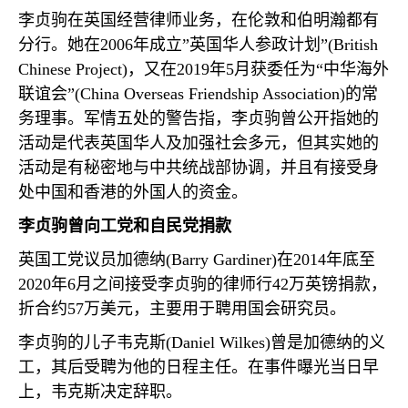
李贞驹在英国经营律师业务，在伦敦和伯明瀚都有
分行。她在
2006
年成立”英国华人参政计划”
(British
Chinese Project)
，又在
2019
年
5
月获委任为“中华海外
联谊会”
(China Overseas Friendship Association)
的常
务理事。军情五处的警告指，李贞驹曾公开指她的
活动是代表英国华人及加强社会多元，但其实她的
活动是有秘密地与中共统战部协调，并且有接受身
处中国和香港的外国人的资金。
李贞驹曾向工党和自民党捐款
英国工党议员加德纳
(Barry Gardiner)
在
2014
年底至
2020
年
6
月之间接受李贞驹的律师行
42
万英镑捐款，
折合约
57
万美元，主要用于聘用国会研究员。
李贞驹的儿子韦克斯
(Daniel Wilkes)
曾是加德纳的义
工，其后受聘为他的日程主任。在事件曝光当日早
上，韦克斯决定辞职。