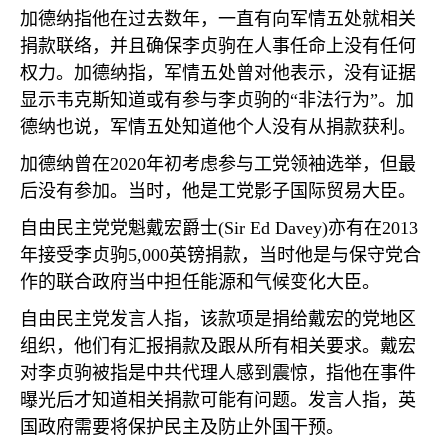
加德纳指他在过去数年，一直有向军情五处就相关
捐款联络，并且确保李贞驹在人事任命上没有任何
权力。加德纳指，军情五处曾对他表示，没有证据
显示韦克斯知道或有参与李贞驹的“非法行为”。加
德纳也说，军情五处知道他个人没有从捐款获利。
加德纳曾在
2020
年初考虑参与工党领袖选举，但最
后没有参加。当时，他是工党影子国际贸易大臣。
自由民主党党魁戴宏爵士
(Sir Ed Davey)
亦有在
2013
年接受李贞驹
5,000
英镑捐款，当时他是与保守党合
作的联合政府当中担任能源和气候变化大臣。
自由民主党发言人指，该款项是捐给戴宏的党地区
组织，他们有汇报捐款及跟从所有相关要求。戴宏
对李贞驹被指是中共代理人感到震惊，指他在事件
曝光后才知道相关捐款可能有问题。发言人指，英
国政府需要将保护民主及防止外国干预。