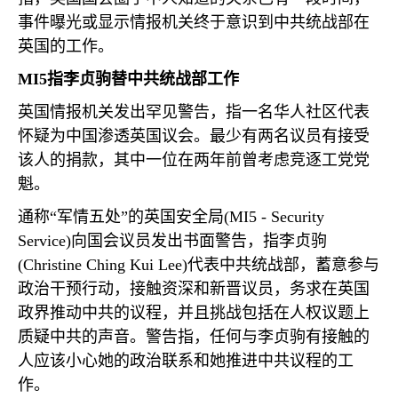
事件曝光或显示情报机关终于意识到中共统战部在
英国的工作。
MI5
指李贞驹替中共统战部工作
英国情报机关发出罕见警告，指一名华人社区代表
怀疑为中国渗透英国议会。最少有两名议员有接受
该人的捐款，其中一位在两年前曾考虑竞逐工党党
魁。
通称“军情五处”的英国安全局
(MI5 - Security
Service)
向国会议员发出书面警告，指李贞驹
(Christine Ching Kui Lee)
代表中共统战部，蓄意参与
政治干预行动，接触资深和新晋议员，务求在英国
政界推动中共的议程，并且挑战包括在人权议题上
质疑中共的声音。警告指，任何与李贞驹有接触的
人应该小心她的政治联系和她推进中共议程的工
作。