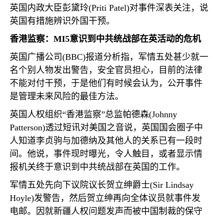
英国内政大臣彭黛玲
(Priti Patel)
对事件深表关注，说
英国有措施辨识外国干预。
香港监察：
MI5
意识到中共统战部在英活动的危机
英国广播公司
(BBC)
报道分析指，军情五处甚少就一
名个别人物发出警告，安全官员担心，目前的法律
不能对付干预，于是他们有时候会认为，公开事件
是管理未来风险的最佳方法。
英国人权组织“香港监察”总监帕德森
(Johnny
Patterson)
透过短讯对美国之音说，英国国会圈子中
人知道李贞驹与加德纳及其他人的关系已有一段时
间。他说，事件现时曝光，令人触目，或者显示情
报机关终于意识到中共统战部在英国的工作。
军情五处先向下议院议长贺立绅爵士
(Sir Lindsay
Hoyle)
发警告，然后贺立绅再向全体议员就事件发
电邮。因就新疆人权问题发声而被中国制裁的保守