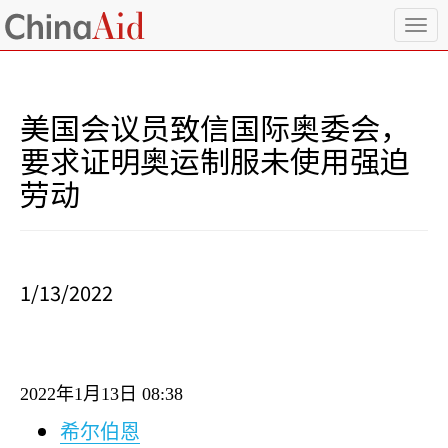
T
o
g
g
l
美国会议员致信国际奥委会，
e
n
要求证明奥运制服未使用强迫
a
劳动
v
i
g
a
t
i
1/13/2022
o
n
2022
年
1
月
13
日
08:38
希尔伯恩