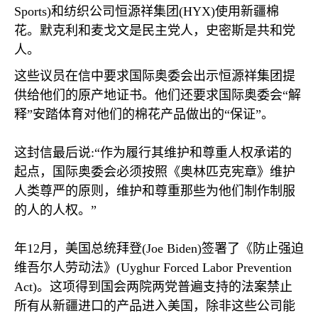
Sports)
和纺织公司恒源祥集团
(HYX)
使用新疆棉
花。默克利和麦戈文是民主党人，史密斯是共和党
人。
这些议员在信中要求国际奥委会出示恒源祥集团提
供给他们的原产地证书。他们还要求国际奥委会“解
释”安踏体育对他们的棉花产品做出的“保证”。
这封信最后说
:
“作为履行其维护和尊重人权承诺的
起点，国际奥委会必须按照《奥林匹克宪章》维护
人类尊严的原则，维护和尊重那些为他们制作制服
的人的人权。”
年
12
月，美国总统拜登
(Joe Biden)
签署了《防止强迫
维吾尔人劳动法》
(Uyghur Forced Labor Prevention
Act)
。这项得到国会两院两党普遍支持的法案禁止
所有从新疆进口的产品进入美国，除非这些公司能