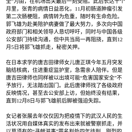
全
”
为由，在机场出关最后一刻受阻。此后长达十个
月里，张青的病情日益恶化，
11
月初肠道肿瘤引发
第二次肠梗阻，病情转为危重，随时有生命危险。
郭飞雄为赴美陪护病妻做了最大努力，多次向中国
政府部门和相关领导人恳切呼吁，同时与中国各级
公安部门持续沟通，但中共当局一再阻挠，直到
12
月
5
日将郭飞雄抓走，秘密关押。
在日本求学的唐吉田律师女儿唐正琪今年五月突发
脑结核病，住进重症监护室，急需亲人陪伴。但是
唐吉田律师也同样被以出境可能
“
危害国家安全
”
不
予放行，无法踏出国门。此后唐律师找了各级政府
反映情况，甚至去公安部上访，但始终没有结果，
直到
12
月
8
日与郭飞雄前后脚被强迫失踪。
女记者张展去年仅仅因为把疫情下的武汉人民的生
活状况用自媒体真实的发布出来就被警察抓走，并
以莫须有的
“
寻衅滋事
”
罪名判处四年徒刑。刚烈的