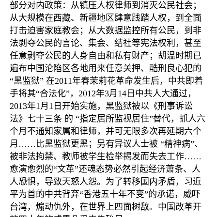
部分对内政策：从镇压人权律师到消灭公民社会；
从大规模在西藏、新疆地区肆意践踏人权，到全面
打击迫害家庭教会；从大数据监控所有公民，到非
法剥夺公民的言论、集会、结社等宪法权利，甚至
任意剥夺公民的人身自由和私有财产；胡温时期已
遍布中国沦陷区各地用来任意关押、酷刑良心犯的
“
黑监狱
”
在
2011
年春茉莉花革命发生后，中共即着
手将其
“
合法化
”
，
2012
年
3
月
14
日中共人大通过，
2013
年
1
月
1
日开始实施，黑监狱被以《刑事诉讼
法》七十三条 的
“
指定居所监视居住
”
替代，抓人六
个月不通知家属和律师，并可无限多次再延期六个
月
……
比黑监狱更黑；另有异议人士被
“
精神病
”
、
被非法拘禁、教师被学生检举揭发而失去工作
……
愈演愈烈的
“
文革
”
还魂态势必然引起经济萧条、人
人恐惧，导致天怒人怨。为了转移国内矛盾，习近
平为首的中共背弃
“
香港五十年不变
”
的承诺，威吓
台湾，煽动仇外，在世界上四面树敌。中国改革开