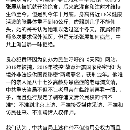
张展从被抓就开始绝食，后来靠灌食和注射才维持
生命至今。但是到今年十月底，身高将近
1.8
米健康
活泼的张展体重不到
40
公斤，虚弱到几乎不能仰
头，她的哥哥认为她难以活过这个冬天。家属和律
师多次要求保外就医，但是无论张展如何病危，中
共上海当局一味拒绝。
良心犯黄琦因为创办为民生呼吁的《天网》网站，
2016
年被捕，
2019
年被控
"
故意泄露国家秘密
"
和
"
为
境外非法提供国家秘密
"
两项罪名，获刑
12
年。他唯
一的亲人是八十七岁高龄身患癌症的老母浦文清，
中共重庆当局不但不让老母亲在临终前再看一眼儿
子，而且强行规定了剥夺浦文清公民权的
“
四不
准
”
：不准到北京上访、不准接受媒体采访、不准和
访民往来、不准聘请人权律师。
我们认为，中共当局上述种种不但滥用公权力而且