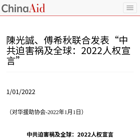
T
o
g
g
l
陳光誠、傅希秋联合发表“中
e
n
共迫害祸及全球：2022人权宣
a
言”
v
i
g
a
t
i
1/01/2022
o
n
（对华援助协会
-2022
年
1
月
1
日）
中共迫害祸及全球：2022人权宣言