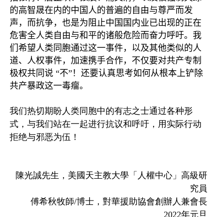
的高智晟在内的中国人的普遍的自由与尊严而发
声，而抗争，也是为阻止中国国内业已出现的正在
危害全人类自由与和平的诸般危险而奋力呼吁。我
们希望人类同胞通过这一事件，以及其他类似的人
道、人权事件，加速携手合作，不仅要对共产专制
极权共同说
“
不
”
！还要认真思考如何从根本上铲除
共产暴政这一毒瘤。
我们热切期盼人类同胞中的有志之士通过各种形
式，与我们站在一起进行抗议和呼吁，用实际行动
拒绝与邪恶为伍！
陳光誠先生，美國天主教大學「人權中心」高級研
究員
傅希秋牧師/博士，對華援助協會創辦人兼會長
2022年元旦