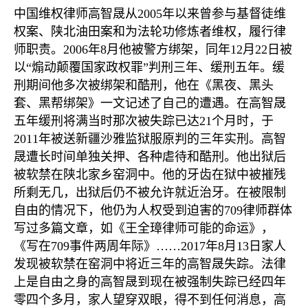
中国维权律师高智晟从
2005
年以来曾参与基督徒维
权案、陕北油田案和为法轮功修炼者维权，履行律
师职责。
2006
年
8
月他被警方绑架，同年
12
月
22
日被
以
“
煽动颠覆国家政权罪
”
判刑三年、缓刑五年。缓
刑期间他多次被绑架和酷刑，他在《黑夜、黑头
套、黑帮绑架》一文记述了自己的遭遇。在高智晟
五年缓刑将满当时那次被失踪已达
21
个月时，于
2011
年被送新疆沙雅监狱服原判的三年实刑。高智
晟遭长时间单独关押、各种虐待和酷刑。他出狱后
被软禁在陕北家乡窑洞中。他的牙齿在狱中被摧残
所剩无几，出狱后仍不被允许就近治牙。在被限制
自由的情况下，他仍为人权受到迫害的
709
律师群体
写过多篇文章，如《王全璋律师可能的命运》，
《写在
709
事件两周年际》
……2017
年
8
月
13
日家人
发现被软禁在窑洞中将近三年的高智晟失踪。法律
上是自由之身的高智晟到现在被强制失踪已经四年
零四个多月，家人望穿双眼，得不到任何消息，高