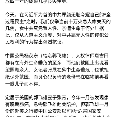
放四十年的成果几乎丧失殆尽。
今天，在习近平为首的中共厚颜无耻夸耀自己的
“
全
过程民主
”
之时，我们仅举当前十万火急人命关天的
几例，看中共究竟置人性、亲情生命于何处！据
此，仅从人道主义角度，对中共毫无人性的侵犯公
民权利的行为提出强烈抗议。
中国公民杨茂东（笔名郭飞雄）、人权律师唐吉田
都有在海外生命垂危的至亲，而他们被阻止出境看
望照顾亲人。女记者张展在狱中生命垂危，也被拒
绝保外就医。而良心犯黄琦的老母想在临终前再看
一眼儿子而不得。
定居于美国的郭飞雄妻子张青，今年一月被发现患
有晚期肠癌，急需郭飞雄赴美陪护，但郭飞雄一月
份的赴美之行被中国公安部以可能
“
危害国家安