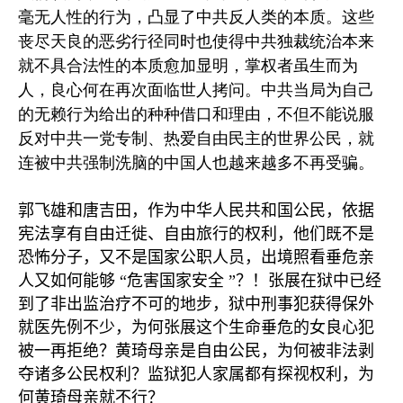
毫无人性的行为，凸显了中共反人类的本质。这些
丧尽天良的恶劣行径同时也使得中共独裁统治本来
就不具合法性的本质愈加显明，掌权者虽生而为
人，良心何在再次面临世人拷问。中共当局为自己
的无赖行为给出的种种借口和理由，不但不能说服
反对中共一党专制、热爱自由民主的世界公民，就
连被中共强制洗脑的中国人也越来越多不再受骗。
郭飞雄和唐吉田，作为中华人民共和国公民，依据
宪法享有自由迁徙、自由旅行的权利，他们既不是
恐怖分子，又不是国家公职人员，出境照看垂危亲
人又如何能够
“
危害国家安全
”
？！张展在狱中已经
到了非出监治疗不可的地步，狱中刑事犯获得保外
就医先例不少，为何张展这个生命垂危的女良心犯
被一再拒绝？黄琦母亲是自由公民，为何被非法剥
夺诸多公民权利？监狱犯人家属都有探视权利，为
何黄琦母亲就不行？