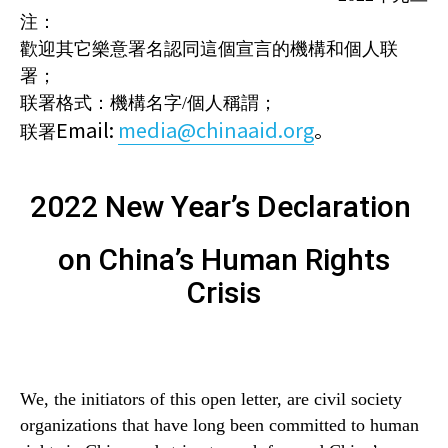
注：
歡迎其它樂意署名認同這個宣言的機構和個人联
署；
联署
格式：機構名字/個人稱謂；
Email:
media@chinaaid.org
。
联署
2022 New Year’s Declaration
on China’s Human Rights
Crisis
We, the initiators of this open letter, are civil society
organizations that have long been committed to human