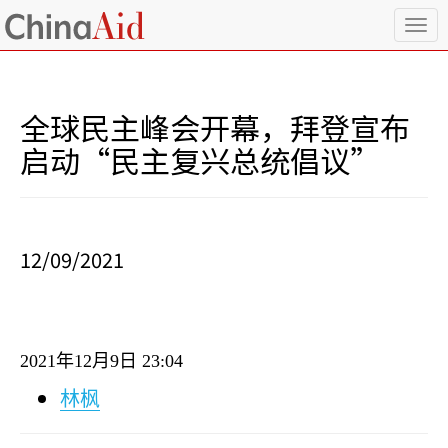
T
o
g
g
l
全球民主峰会开幕，拜登宣布
e
n
启动“民主复兴总统倡议”
a
v
i
g
a
12/09/2021
t
i
o
n
2021
年
12
月
9
日
23:04
林枫