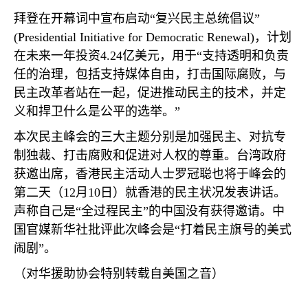
拜登在开幕词中宣布启动“复兴民主总统倡议”
(Presidential Initiative for Democratic Renewal)
，计划
在未来一年投资
4.24
亿美元，用于“支持透明和负责
任的治理，包括支持媒体自由，打击国际腐败，与
民主改革者站在一起，促进推动民主的技术，并定
义和捍卫什么是公平的选举。”
本次民主峰会的三大主题分别是加强民主、对抗专
制独裁、打击腐败和促进对人权的尊重。台湾政府
获邀出席，香港民主活动人士罗冠聪也将于峰会的
第二天（
12
月
10
日）就香港的民主状况发表讲话。
声称自己是“全过程民主”的中国没有获得邀请。中
国官媒新华社批评此次峰会是“打着民主旗号的美式
闹剧”。
（对华援助协会特别转载自美国之音）