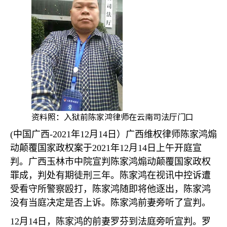
资料照：入狱前陈家鸿律师在云南司法厅门口
(
中国广西
-2021
年
12
月
14
日）广西维权律师陈家鸿煽
动颠覆国家政权案于
2021
年
12
月
14
日上午开庭宣
判。广西玉林市中院宣判陈家鸿煽动颠覆国家政权
罪成，判处有期徒刑三年。陈家鸿在视讯中控诉遭
受看守所警察殴打，陈家鸿随即将他逐出，陈家鸿
没有当庭决定是否上诉。陈家鸿前妻旁听了宣判。
12
月
14
日，陈家鸿的前妻罗芬到法庭旁听宣判。罗