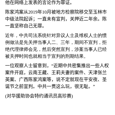
他在网络上发表的言论作为罪证。
陈家鸿案从
2019
年
10
月被地方检察院移交至玉林巿
中级法院起诉；一直未有宣判，关押近二年余。陈
一直坚称自己无罪。
近年，中共司法系统针对异议人士及维权人士的惯
例做法是先关押当事人二、三年，期间不宣判，拒
绝代理律师会见，然后突然宣判，涉案当事人已经
被关押时间也就相当于宣判的刑期结果。
一位观察人士留意到，
“
近期中共密集推出一些人权
案件开庭，云南王藏、王莉夫妻的案件、天津张兰
英案、广西陈家鸿案等，说不定就现在平安夜、圣
诞节之前宣判。中共一贯这么玩，很无耻。
”
(
对华援助协会特约通讯员高珍赛
)