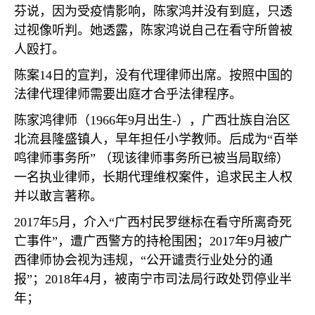
芬说，因为受疫情影响，陈家鸿并没有到庭，只透
过视像听判。她透露，陈家鸿说自己在看守所曾被
人殴打。
陈案
14
日的宣判，没有代理律师出席。按照中国的
法律代理律师需要出庭才合乎法律程序。
陈家鸿律师（
1966
年
9
月出生
-
），广西壮族自治区
北流县隆盛镇人，早年担任小学教师。后成为
“
百举
鸣律师事务所
”
（现该律师事务所已被当局取缔）
一名执业律师，长期代理维权案件，追求民主人权
并以敢言著称。
2017
年
5
月，介入
“
广西村民罗继标在看守所离奇死
亡事件
”
，遭广西警方的持枪围困；
2017
年
9
月被广
西律师协会视为违规，
“
公开谴责行业处分的通
报
”
；
2018
年
4
月，被南宁市司法局行政处罚停业半
年；