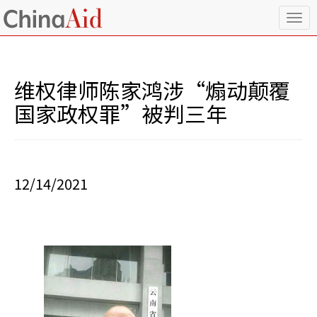
T
o
g
g
l
维权律师陈家鸿涉“煽动颠覆
e
n
国家政权罪”被判三年
a
v
i
g
a
12/14/2021
t
i
o
n