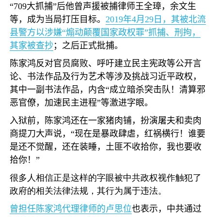
“709
大抓捕
”
后他曾声援被捕律师王全璋，余文生
等，成为当局打压目标。
2019
年
4
月
29
日，其被北流
县警方以涉嫌
“
煽动颠覆国家政权罪
”
抓捕、刑拘，
其家被查抄
；之后正式批捕。
陈家鸿反对官员腐败、呼吁建立民主宪政等公开言
论、书法作品及行为艺术等涉及挑战习近平政权，
其中一副书法作品，内含
“
成立暗杀突击队！清算邪
恶官僚，加速民主进程
”
等激进字眼。
入狱前，陈家鸿还在一家猪肉铺，扮演屠夫和卖肉
商提刀大声说，
“
现在是暴政肆虐，红祸横行！谁要
是还不觉醒，还在装睡，土匪不收拾你，我也要收
拾你！
”
很多人相信正是这样的字眼被中共政权视作触犯了
政府的相关法律法规，其行为属于违法。
曾担任陈家鸿代理律师的卢思位
也表示，中共通过