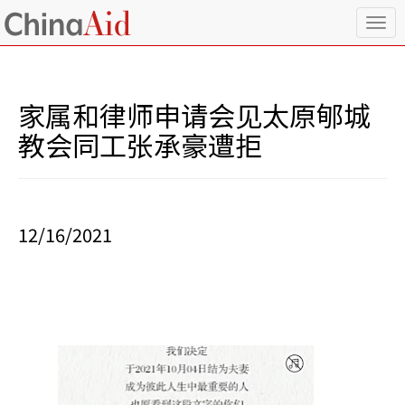
T
o
g
g
l
家属和律师申请会见太原郇城
e
n
教会同工张承豪遭拒
a
v
i
g
a
12/16/2021
t
i
o
n