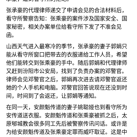
张承豪的代理律师递交了申请会见的合法材料后，
看守所警察告知：张乘豪的案件涉及国家安全、国
家秘密，相关办案单位给看守所下发了不准会见
函。
山西天气进入最寒冷的季节，张承豪的妻子郭娟只
能从看守所窗口把带去的衣服递给工作人员，希望
他们能转交到张乘豪的手中。随后郭娟和代理律师
又赶到汾阳市公安局，找到了负责办案的邓警官。
律师会见邓警官之后，郭娟再次进去请邓警官返还
她的个人手机和电脑。邓警官回答说现在还没到时
间，时间到了会返还，让郭娟等通知。
在同一天，安颜魁传道的妻子姚聪娅也到看守所为
安传道送衣服。安颜魁传道和张乘豪被抓之后，太
原郇城教会很多同工先后被警察传讯问话。或许是
为给安颜魁传道及张乘豪定罪而威吓取证。这是中