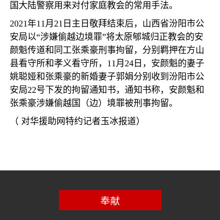
国大陆警察用来对付家庭教会的常用手法。
2021
年
11
月
21
日主日敬拜结束后，山西省汾阳市公
安局以
“
涉嫌偷越边境罪
”
将太原郇城归正教会的安
颜魁传道和同工张乘豪刑事拘留，分别羁押在方山
县看守所和孝义看守所，
11
月
24
日，安颜魁的妻子
姚聪娅和张乘豪的新婚妻子郭娟分别收到汾阳市公
安局
22
号下发的拘留通知书，通知书称，安颜魁和
张乘豪涉嫌偷越国（边）境罪被刑事拘留。
（
对华援助网特约记者玉冰报道）
奉献