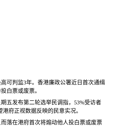
最高可判监
3
年。香港廉政公署近日首次通缉
举投白票或废票。
星期五发布第二轮选举民调指，
53%
受访者
望港府正视数据反映的民意实况。
反而落在港府首次将煽动他人投白票或废票