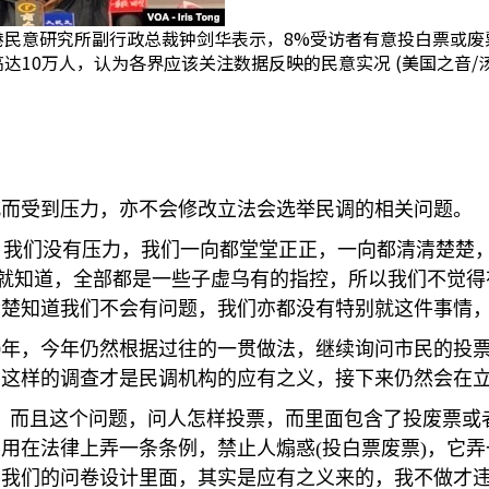
港民意研究所副行政总裁钟剑华表示，8%受访者有意投白票或废
达10万人，认为各界应该关注数据反映的民意实况 (美国之音/
此而受到压力，亦不会修改立法会选举民调的相关问题。
，我们没有压力，我们一向都堂堂正正，一向都清清楚楚
就知道，全部都是一些子虚乌有的指控，所以我们不觉得
楚知道我们不会有问题，我们亦都没有特别就这件事情，
0
年，今年仍然根据过往的一贯做法，继续询问市民的投
为这样的调查才是民调机构的应有之义，接下来仍然会在
。而且这个问题，问人怎样投票，而里面包含了投废票或
不用在法律上弄一条条例，禁止人煽惑
(
投白票废票
)
，它弄
在我们的问卷设计里面，其实是应有之义来的，我不做才