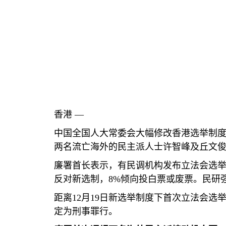
香港 —
中国全国人大常委会大幅修改香港选举制
两名流亡海外的民主派人士许智峰及丘文
廉署首长表示，有民调机构发布立法会选
反对新选制，
8%
倾向投白票或废票。民研
距离
12
月
19
日新选举制度下首次立法会选
定为刑事罪行。