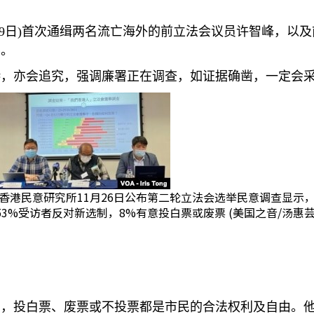
9
日
)
首次通缉两名流亡海外的前立法会议员许智峰，以及
票。
港，亦会追究，强调廉署正在调查，如证据确凿，一定会
香港民意研究所11月26日公布第二轮立法会选举民意调查显示
53%受访者反对新选制，8%有意投白票或废票 (美国之音/汤惠芸
示，投白票、废票或不投票都是市民的合法权利及自由。