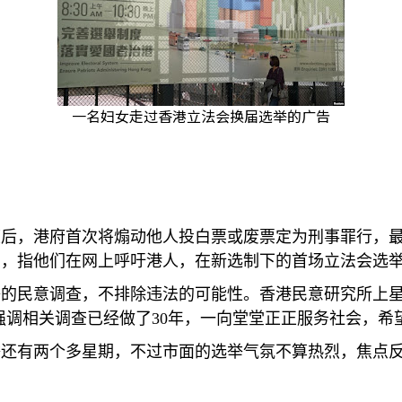
一名妇女走过香港立法会换届选举的广告
度后，港府首次将煽动他人投白票或废票定为刑事罪行，
俊，指他们在网上呼吁港人，在新选制下的首场立法会选
举的民意调查，不排除违法的可能性。香港民意研究所上
强调相关调查已经做了
30
年，一向堂堂正正服务社会，希
举还有两个多星期，不过市面的选举气氛不算热烈，焦点