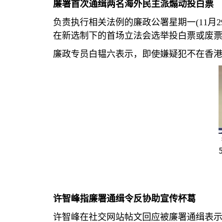
廉署首次通缉两名海外民主派煽动投白票
负责执行相关法例的廉政公署星期一
(11
月
2
在新选制下的首场立法会选举投白票或废
廉政专员白韫六表示，即使嫌疑犯不在香
许智峰指廉署通缉令反协助宣传杯葛
许智峰在社交网站帖文回应被廉署通缉表