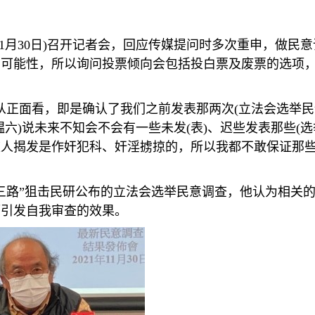
1
月
30
日
)
召开记者会，回应传媒提问时多次重申，做民意
的可能性，所以询问投票倾向会包括投白票及废票的选项
从正面看，即是确认了我们之前发表那两次
(
立法会选举民
韫六
)
说未来不知会不会有一些未发
(
表
)
、迟些发表那些
(
选
被人揭发是作奸犯科、奸淫掳掠的，所以我都不敢保证那
三路”狙击民研公布的立法会选举民意调查，他认为相关
而引发自我审查的效果。