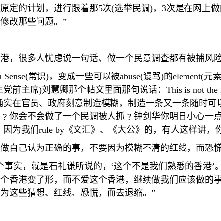
们原定的计划，进行跟着那
5
次
(
选举民调
)
，
3
次是在网上做
修改那些问题。”
香港，很多人忧虑说一句话、做一个民意调查都有被捕风
 Sense(
常识
)
，变成一些可以被
abuse(
谩骂
)
的
element(
元
主党前主席
)
刘慧卿那个帖文里面那句说话：
This is not th
确实在官员、政府刻意制造模糊，制造一条又一条随时可
﹖你会不会做了一个民调被人抓﹖钟剑华你明日小心一点
，因为我们
rule by
《文汇》、《大公》的，有人这样讲，你
，做自己认为正确的事，不要因为模糊不清的红线，而恐
个事实，就是石礼谦所说的，‘这个不是我们熟悉的香港’
这个香港变了形，而不爱这个香港，继续做我们应该做的
为这些猜想、红线、恐慌，而去退缩。”