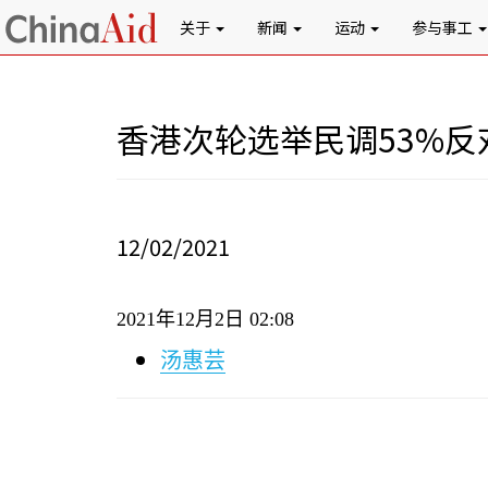
关于
新闻
运动
参与事工
香港次轮选举民调53%反
12/02/2021
2021
年
12
月
2
日
02:08
汤惠芸