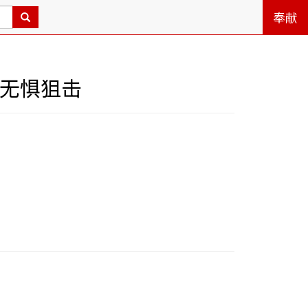
奉献
会无惧狙击