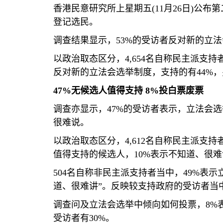
香港民意研究所上星期五
(11
月
26
日
)
公布第
登记选民。
调查结果显示，
53%
的受访者反对新的立法
以政治取态区分，
4,654
名自称民主派支持
反对新的立法会选举制度，支持的有
44%
，
47%
无候选人值得支持
8%
投白票废票
调查亦显示，
47%
的受访者表示，立法会选
很难说。
以政治取态区分，
4,612
名自称民主派支持
值得支持的候选人，
10%
表示不知道、很难
504
名自称非民主派支持者当中，
49%
表示
道、很难讲”。反映较支持政府的受访者当
调查问及立法会选举中倾向如何投票，
8%
受访者有
30%
。