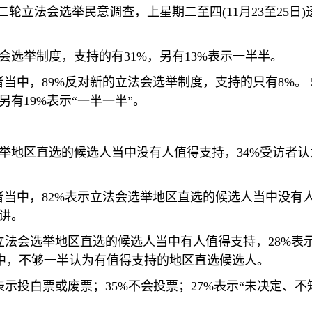
二轮立法会选举民意调查，上星期二至四
(11
月
23
至
25
日
)
会选举制度，支持的有
31%
，另有
13%
表示一半半。
者当中，
89%
反对新的立法会选举制度，支持的只有
8%
。
另有
19%
表示“一半一半”。
举地区直选的候选人当中没有人值得支持，
34%
受访者认
者当中，
82%
表示立法会选举地区直选的候选人当中没有
讲。
立法会选举地区直选的候选人当中有人值得支持，
28%
表
中，不够一半认为有值得支持的地区直选候选人。
表示投白票或废票；
35%
不会投票；
27%
表示“未决定、不