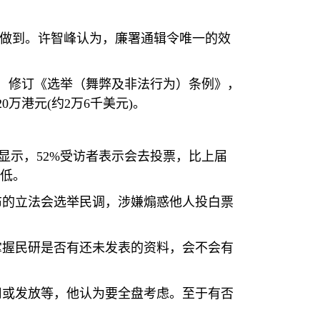
能做到。许智峰认为，廉署通辑令唯一的效
，修订《选举（舞弊及非法行为）条例》，
20
万港元
(
约
2
万
6
千美元
)
。
显示，
52%
受访者表示会去投票，比上届
低。
布的立法会选举民调，涉嫌煽惑他人投白票
掌握民研是否有还未发表的资料，会不会有
用或发放等，他认为要全盘考虑。至于有否