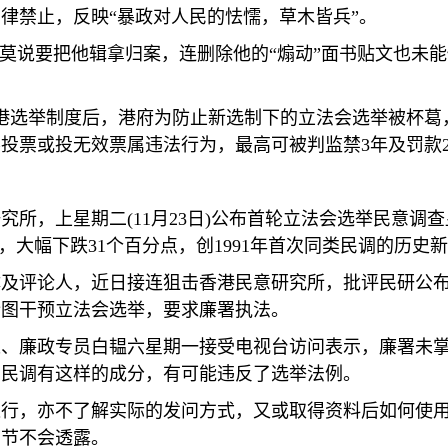
律禁止，反映“暴政对人民的怯懦，草木皆兵”。
，莫说要把他辑拿归案，连删除他的“煽动”面书贴文也未
港选举制度后，港府为防止新选制下的立法会选举被杯葛
不投票或投无效票属违法行为，最高可被判监禁
3
年及罚款
研究所，上星期二
(11
月
23
日
)
公布首轮立法会选举民意调查
，大幅下跌
31
个百分点，创
1991
年首次同类民调的历史新
体及评论人，近日接连狙击香港民意研究所，批评民研公
企图干预立法会选举，要求廉署执法。
长、廉政专员白韫六星期一接受电视台访问表示，廉署未
的民调有这样的成分，有可能违反了选举法例。
进行，亦不了解实际的发问方式，又或取得资料后如何使
细节不会透露。