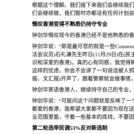
根据这个理解。我们接下来我们会继续我
们会继续做，我们暂时亦都没有任何计划会
慨叹香港变得不熟悉仍持守专业
钟剑华慨叹现今的香港已经不是他熟悉的
钟剑华说：“即是最可悲的就是一些
Common
法会议员
)
石礼谦先生昨日
(11
月
29
日
)
在
(
民
识和深爱的香港
)
，真的心有同感，我觉得
这样的忧虑，你会不会讲了一句说话被人抓
报、文汇报
)
开声了，跟着警察就会做事情
钟剑华寄语香港人，继续持守自己的专业
钟剑华说：“可能问这个问题就是反映了一
都爱的香港，我希望大家都不要因为现在
业范围里面，守着一些基本的底线，不要因
第二轮选举民调
53%
反对新选制