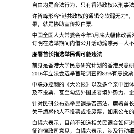
自由均是合法行为，只有香港政权以刑事法
许智峰形容“港共政权的通辑令软弱无力”
果，就是协助宣传投白票。
中国全国人大常委会今年
3
月底大幅修改香
订明在选举期间内借公开活动煽惑另一人
廉署首长指选举民调可能违法
前身是香港大学民意研究计划的香港民意
2016
年立法会选举首轮调查的
83%
有意投票
中联办控制的《大公报》以及多个亲中团
及不投票，甚至勾结外国或者境外势力，
针对民研公布选举民调是否违法，廉署首
关于煽惑他人不投票或投废票，如果公布
白韫六表示，目前不知道相关民调会如何
征询律政司意见，白韫六表示，涉及行动