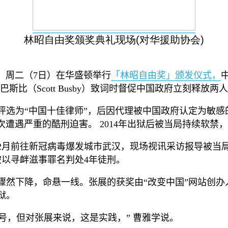
林昭自由奖颁奖典礼现场(对华援助协会)
）周二（
7
日）在华盛顿举行
「林昭自由奖」颁发仪式，
巴斯比（
Scott Busby
）致词时督促中国政府立刻释放两人
评选为
“
中国十佳律师
”
，后因代理被中国政府认定为敏感
次遭遇严重的酷刑迫害。
2014
年出狱后被当局持续软禁，
2
月前往新冠病毒爆发城市武汉，现场视讯采访报导被当
被以寻衅滋事罪名判处
4
年徒刑。
骤然下降，命悬一线。张展的获奖由
“
改变中国
”
网站创办
狱。
号，但对张展来说，这是实践，
”
曹雅学说。