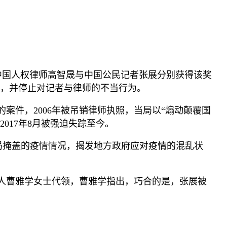
中国人权律师高智晟与中国公民记者张展分别获得该奖
，并停止对记者与律师的不当行为。
的案件，
2006
年被吊销律师执照，当局以
“
煽动颠覆国
2017
年
8
月被强迫失踪至今。
局掩盖的疫情情况，揭发地方政府应对疫情的混乱状
人曹雅学女士代领，曹雅学指出，巧合的是，张展被