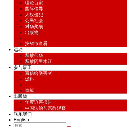
理论百家
国际倡导
人权侵犯
公民社会
对华奖项
出版物
按省市查看
运动
释放仰华
释放阿里木江
参与事工
写信给受害者
爆料
奉献
出版物
年度迫害报告
中国法治与宗教观察
联系我们
English