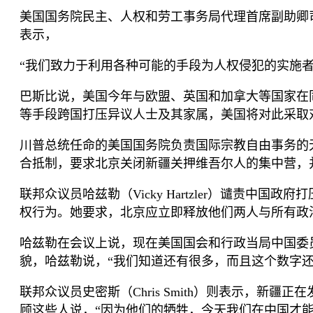
美国国务院民主、人权和劳工事务局代理首席副助卿
表示，
“
我们致力于利用各种可能的手段为人权侵犯的实施
巴斯比说，美国今年与欧盟、英国和加拿大等国家在
等手段跨国打压异议人士及其家属，美国将对此采取
川普总统任命的美国国务院负责国际宗教自由事务的
合抵制，要求北京关闭新疆关押维吾尔人的集中营，
联邦众议员哈兹勒（
Vicky Hartzler
）谴责中国政府打
权行为。她要求，北京应立即释放他们两人与所有政
哈兹勒在会议上说，现在美国国会和行政当局中国委
貌，哈兹勒说，
“
我们知道还有很多，而且这个数字
联邦众议员史密斯（
Chris Smith
）则表示，新疆正在
顾这些人说，
“
因为他们的牺牲，今天我们在中国才