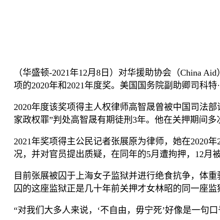
（华盛顿
-2021
年
12
月
8
日）对华援助协会（
China Aid
项的
2020
年和
2021
年度奖。美国国务院副助卿司科特
·
2020
年度该奖项得主人权律师高智晟曾被中国司法部
家政权罪
”
判处高智晟有期徒刑
3
年。他在关押期间多
2021
年奖项得主公民记者张展原为律师，她在
2020
年
况，并对官员提出质疑，在同年的
5
月遭拘押，
12
月
目前张展被囚于上海女子监狱并进行绝食抗争，体重
囚的这座监狱正是几十年前关押才女林昭的同一座监
“
对我们大多人来说，
‘
不自由，毋宁死
’
好像是一句口