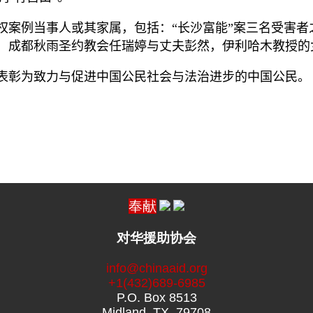
权案例当事人或其家属，包括：
“
长沙富能
”
案三名受害者
，成都秋雨圣约教会任瑞婷与丈夫彭然，伊利哈木教授的
表彰为致力与促进中国公民社会与法治进步的中国公民。
奉献
对华援助协会
info@chinaaid.org
+1(432)689-6985
P.O. Box 8513
Midland, TX, 79708