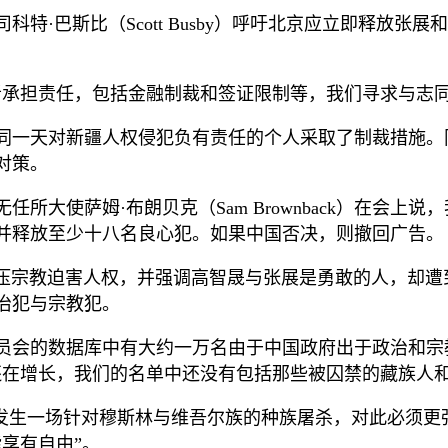
司科特
·
巴斯比（
Scott Busby
）呼吁北京应立即释放张展和
者承担责任，包括金融制裁和签证限制等，我们寻求与志
同一天对新疆人权侵犯负有责任的个人采取了制裁措施。
对策。
无任所大使萨姆
·
布朗贝克（
Sam Brownback
）在会上说，
并释放至少十八名良心犯。如果中国否决，则撤回广告。
压宗教迫害人权，并强调高智晟与张展是勇敢的人，却遭
治犯与宗教犯。
员会的数据库中有大约一万名由于中国政府出于政治和宗
还在增长，我们的名单中还没有包括那些被囚禁的藏族人
发生一场针对穆斯林与维吾尔族的种族屠杀，对此必须更
能享有自由
”
。