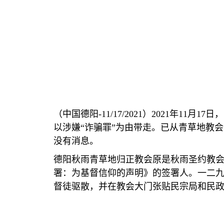
（中国德阳
-11/17/2021
）
2021
年
11
月
17
日，
以涉嫌
“
诈骗罪
”
为由带走。已从青草地教会
没有消息。
德阳秋雨青草地归正教会原是秋雨圣约教
署：为基督信仰的声明》的签署人。一二
督徒驱散，并在教会大门张贴民宗局和民