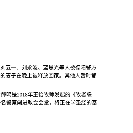
工刘五一、刘永波、蓝恩光等人被德阳警方
老的妻子在晚上被释放回家。其他人暂时都
老郝鸣是
2018
年王怡牧师发起的《牧者联
多名警察闯进教会会堂，将正在学圣经的基