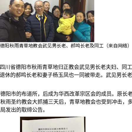
德阳秋雨青草地教会武见男长老、郝鸣长老及同工（来自网络）
四川省德阳市秋雨青草地归正教会武见男长老夫妇、同
退休的郝鸣长老和妻子杨玉凤也一同被带走。武见男长
会德阳市的布道所，后成为华西改革宗区会的成员。原长
九秋雨圣约教会大抓捕三天后，青草地教会也受到冲击，
政局发出的取缔公告。