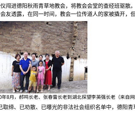
法仪闯进德阳秋雨青草地教会，将教会会堂的查经班驱散
会会友透露，在同一时间，教会一位传道人的家被撬开，
20年8月，郝鸣长老、张春雷长老到湖北探望李英强长老（来自
已取缔、已劝散、已曝光的非法社会组织名单中，德阳青