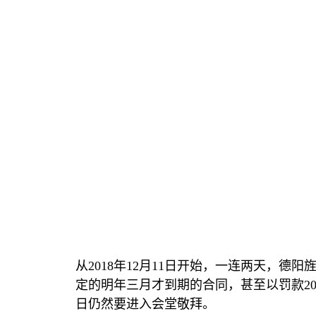
从
2018
年
12
月
11
日开始，一连两天，德阳
定的明年三月才到期的合同，甚至以罚款
2
日仍然要进入会堂敬拜。