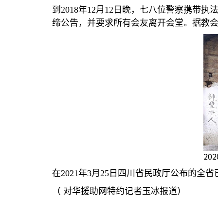
到
2018
年
12
月
12
日晚，七八位警察携带执
缔公告，并要求所有会友离开会堂。据教
20
在
2021
年
3
月
25
日四川省民政厅公布的全省
（
对华援助网特约记者玉冰报道）