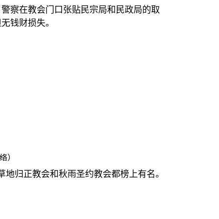
。警察在教会门口张贴民宗局和民政局的取
但无钱财损失。
网络）
草地归正教会和秋雨圣约教会都榜上有名。