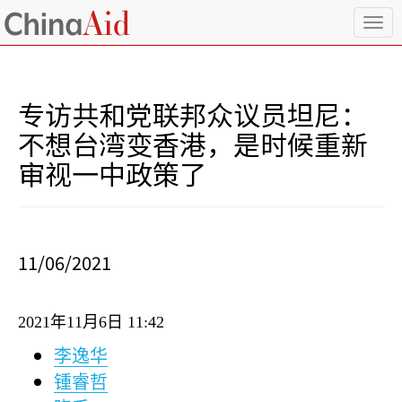
T
o
g
g
l
专访共和党联邦众议员坦尼：
e
n
不想台湾变香港，是时候重新
a
审视一中政策了
v
i
g
a
t
i
11/06/2021
o
n
2021
年
11
月
6
日
11:42
李逸华
锺睿哲