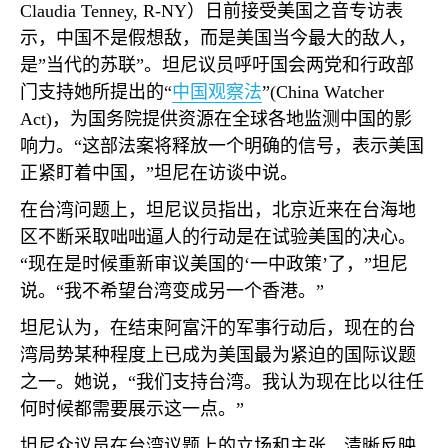
Claudia Tenney, R-NY
）日前接受美国之音专访表
示，中国不是假想敌，而是美国当今最大的敌人，
是”当代的苏联”。坦尼议员呼吁国会两党和行政部
门支持她所提出的“
中国观察法
”
(China Watcher
Act)
，为国务院提供资源在全球各地监测中国的影
响力。“这部法案将释放一个明确的信号，表示美国
正紧盯着中国，”坦尼在访谈中说。
在台湾问题上，坦尼议员指出，北京近来在台海地
区不断采取咄咄逼人的行动是在试验美国的决心。
“现在是时候重新审议美国的‘一中政策’了，”坦尼
说。“我不希望台湾变成另一个香港。”
坦尼认为，在结束阿富汗的军事行动后，现在的台
湾局势某种程度上已成为美国最为紧迫的国际议题
之一。她说，“我们支持台湾。我认为现在比以往任
何时候都需要展示这一点。”
坦尼众议员在台湾议题上的立场和主张，清晰反映