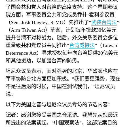
了国会共和党人对台湾的高度支持。这个星期参议
院方面，军事委员会共和党成员乔什·霍利参议员
（
Sen. Josh Hawley, R-MO
）先推出了“
武装台湾法
”
（
Arm Taiwan Act
）草案，计划每年拨款
30
亿美元
提升台湾不对称战力。随后，外交关系委员会多位
重量级共和党议员共同推出“
台湾威慑法
”（
Taiwan
Deterrence Act
）寻求授权每年向台湾提供
20
亿美元
和其他援助，以加强台湾的防务。
坦尼众议员表示，面对强势的北京，华盛顿也应在
军事协防台北方面更加积极。“我们要更强势，现在
不是往后退的时候，中国在测试我们，”坦尼议员
说。
以下为美国之音与坦尼众议员专访的节选内容：
记者：
感谢您接受美国之音采访。我想先从您最近
所提出的法案谈起，“中国观察法”，这部法案目的