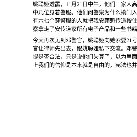
姚聪娅透露，
11
月
21
日中午，他们一家人
中几位身着警服。他们问警察为什么撬门
有六七个穿警服的人就把我安颜魁传道按
察拿走了安传道家所有电子产品和一些书
今天再次见到邓警官，姚聪娅向她索要
21
官让律师先出去，跟姚聪娅私下交流。邓
提是否合法，只是说他们失算了，以为里
上我们的信仰是本来就是自由的，宪法也