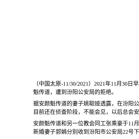
（中国太原
-11/30/2021
）
2021
年
11
月
30
日早
魁传道，遭到汾阳公安局的拒绝。
据安颜魁传道的妻子姚聪娅透露，在汾阳
目前还在侦查阶段，不能会见，以后总会
安颜魁传道和另一位教会同工张乘豪于
11
新婚妻子郭娟分别收到汾阳市公安局
22
号