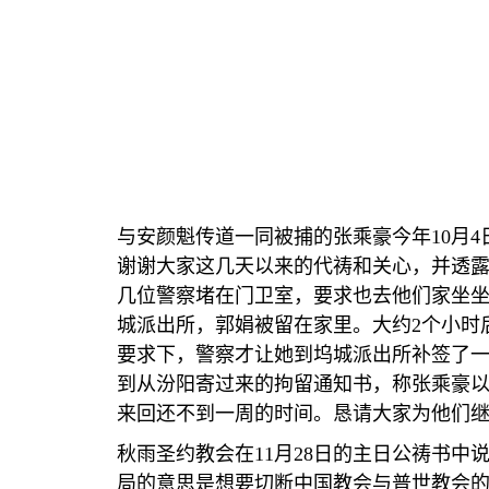
与安颜魁传道一同被捕的张乘豪今年
10
月
4
谢谢大家这几天以来的代祷和关心，并透
几位警察堵在门卫室，要求也去他们家坐
城派出所，郭娟被留在家里。大约
2
个小时
要求下，警察才让她到坞城派出所补签了
到从汾阳寄过来的拘留通知书，称张乘豪
来回还不到一周的时间。恳请大家为他们
秋雨圣约教会在
11
月
28
日的主日公祷书中
局的意思是想要切断中国教会与普世教会