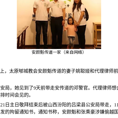
安颜魁传道一家（来自网络）
上，太原郇城教会安颜魁传道的妻子姚聪娅和代理律师
公安局，她见到了
9
天前带走安传道的邓警官。代理律师想
安排时间会见的。
月
21
日主日敬拜结束后被山西汾阳的吕梁县公安局带走，
1
下发的拘留通知书，通知书称，安颜魁和张乘豪涉嫌偷越