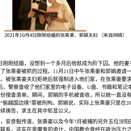
2021年10月4日刚刚结婚的张乘豪、郭娟夫妇 （来自网络）
日刚刚结婚，没想到一个多月后他就成为阶下囚。他的妻
露了张乘豪被抓的过程。
11
月
21
日中午张乘豪和郭娟邀请
坐。被张乘豪夫妇拒绝后就强制进入他们家，在张乘豪要
后，警察查收了他们家里的电子设备、
U
盘、书籍和笔记
一份搜查清单。期间，郭娟的手机被查收，所以她一直没
以
“
偷越国边境
”
罪被刑拘。郭娟说，实际上张乘豪只是在
2
继续祷告，求主在其中彰显公义。
说，安彦魁传道、张乘豪以及今年
7
月被捕的另外五位汾阳
的联系，这实在是魔鬼的诡计，中国教会曾经在政治压力