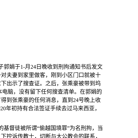
子郭娟于
1-
月
24
日晚收到刑拘通知书后发文
一对夫妻到家里做客，刚到小区门口就被十
求下出示了搜查证。之后，张乘豪被带到坞
本电脑，没有留下任何搜查清单。在郭娟的
有得到张乘豪的任何消息，直到
24
号晚上收
020
年初持有合法签证手续去过马来西亚，
的基督徒被所谓
“
偷越国境罪
”
为名刑拘，当
之下控诉传教士，切断与大公教会的联系，