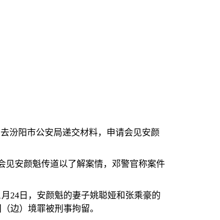
前去汾阳市公安局递交材料，申请会见安颜
会见安颜魁传道以了解案情，邓警官称案件
1
月
24
日，安颜魁的妻子姚聪娅和张乘豪的
国（边）境罪被刑事拘留。